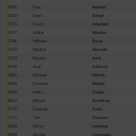
IAB-Besonderheiten:
5896
Paul
Neufeld
Verwendung genauer Standortdaten
5830
Sven
Kempf
5705
David
Adamietz
5979
Volker
Wander
Geräte anhand von aktiv angeforderten Informationen identifi
5746
Wilhelm
Busch
Nicht-IAB-Verarbeitungszwecke:
5707
Markus
Albrecht
5923
Nessim
Saidi
Notwendig
5938
Axel
Schmuck
5885
Michael
Milvich
Performance
5984
Emanuel
Weigel
5900
Heiko
Osigus
Funktional
5852
Nikolai
Kurenkow
5779
Frederik
Fuchs
Werbung
5755
Tim
Denecke
5860
Simon
Leingang
5868
Inoslav
Loncarevic