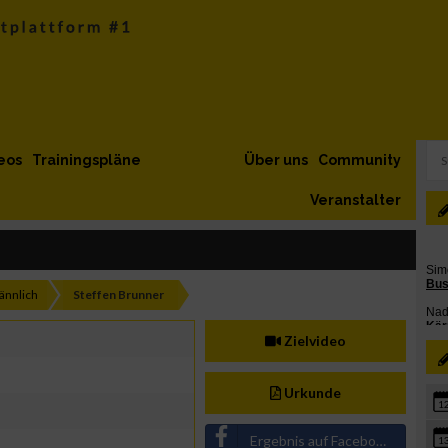
eos
Trainingspläne
Über uns
Community
Veranstalter
nnlich
Steffen Brunner
Zielvideo
Urkunde
1
Ergebnis auf Facebook teilen
1