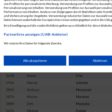
von Profilen für personalisierte Werbung. Verwendung von Profilen zur Auswahl p
5759
Marc
Dollt
Personalisierung von Inhalten. Verwendung von Profilen zur Auswahl personalis
Performance von Inhalten. Analyse von Zielgruppen durch Statistiken oder Komb
5916
Thomas
Ripplinger
und Verbesserung der Angebote. Verwendung reduzierter Daten zur Auswahl von
5940
Daniel
Schneider
Daten können außerhalb der Europäischen Union weitergegeben und in die USA 
Ihre Einwilligung und die cookie Richtlinie gelten ausschließlich für diese Website
5760
Daniel
Dötsch
5817
Patrick
Istok
Partnerliste anzeigen (1 IAB-Anbieter)
5941
Elmar
Schorpp
Wir nutzen Ihre Daten für folgende Zwecke:
5906
Christian
Pohl
IAB-Verarbeitungszwecke:
5877
Andreas
Meir
Speichern von oder Zugriff auf Informationen auf einem Endge
Alle akzeptieren
Ablehnen
5899
Dirk
Ohlhorst
5833
Tom
Kirn
Verwendung reduzierter Daten zur Auswahl von Werbeanzeige
5678
Reiner
Fritz
5936
Marcel
Schmidt
5894
Andreas
Muszynski
Erstellung von Profilen für personalisierte Werbung
5874
Moises
Martinez
5889
Dirk
Monecke
Verwendung von Profilen zur Auswahl personalisierter Werbun
5676
Michael
Fischer