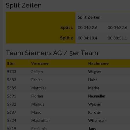
Split Zeiten
Split Zeiten
00:04:32.6
00:04:32.6
Split 1
00:34:18.4
00:38:51.1
Split 2
Team Siemens AG / 5er Team
Stnr
Vorname
Nachname
5703
Philipp
Wagner
5683
Fabian
Haist
5689
Matthias
Marke
5691
Florian
Neumüller
5702
Markus
Wagner
5687
Mario
Karcher
5704
Maximilian
Willemsen
5819
Benjamin
Jans