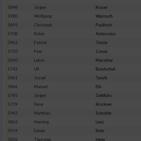
5848
Jürgen
Kruser
Erstellung von Profilen zur Personalisierung von Inhalten
5980
Wolfgang
Warmuth
5695
Christoph
Paulitsch
Verwendung von Profilen zur Auswahl personalisierter Inhalte
5708
Robin
Ambrosius
5962
Patrick
Tietze
Messung der Werbeleistung
5750
Peer
Conze
5690
Lukas
Marschar
5742
Ulf
Bundschuh
Messung der Performance von Inhalten
5961
Jozsef
Tanyik
5866
Manuel
Ebi
Analyse von Zielgruppen durch Statistiken oder Kombinatione
verschiedenen Quellen
5785
Jürgen
Gehlfuhs
5739
Rene
Brückner
Entwicklung und Verbesserung der Angebote
5942
Matthias
Schudde
5862
Henning
Lenz
Verwendung reduzierter Daten zur Auswahl von Inhalten
5919
Edwin
Rohr
5802
Thorsten
Henn