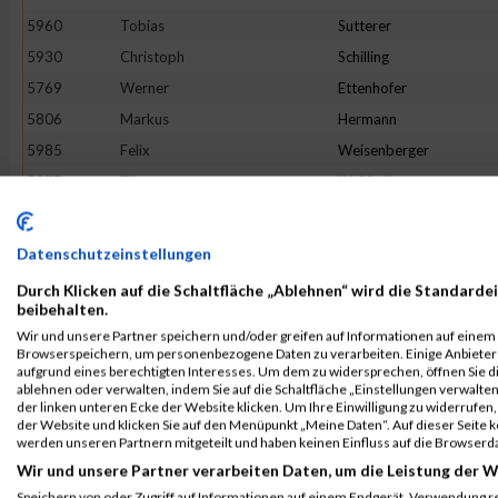
5960
Tobias
Sutterer
5930
Christoph
Schilling
5769
Werner
Ettenhofer
5806
Markus
Hermann
5985
Felix
Weisenberger
5977
Timo
Waldenberger
5811
Andreas
Hirsch
5881
Simon
Merklin
Datenschutzeinstellungen
5684
Matthias
Hauth
Durch Klicken auf die Schaltfläche „Ablehnen“ wird die Standardei
5706
Tom
Albert
beibehalten.
Wir und unsere Partner speichern und/oder greifen auf Informationen auf einem G
5699
Marvin
Schieber
Browserspeichern, um personenbezogene Daten zu verarbeiten. Einige Anbiete
5688
Jens
Kohlhepp
aufgrund eines berechtigten Interesses. Um dem zu widersprechen, öffnen Sie die
ablehnen oder verwalten, indem Sie auf die Schaltfläche „Einstellungen verwalten“
5893
Stephan
Muser
der linken unteren Ecke der Website klicken. Um Ihre Einwilligung zu widerrufen, 
der Website und klicken Sie auf den Menüpunkt „Meine Daten“. Auf dieser Seite 
5970
Martin
Vogel
werden unseren Partnern mitgeteilt und haben keinen Einfluss auf die Browserd
5697
Ben
Rogge
Wir und unsere Partner verarbeiten Daten, um die Leistung der W
5826
Florian
Kellenberger
Speichern von oder Zugriff auf Informationen auf einem Endgerät. Verwendung r