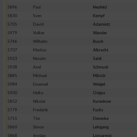
IAB-Besonderheiten:
5896
Paul
Neufeld
Verwendung genauer Standortdaten
5830
Sven
Kempf
5705
David
Adamietz
5979
Volker
Wander
Geräte anhand von aktiv angeforderten Informationen identifi
5746
Wilhelm
Busch
Nicht-IAB-Verarbeitungszwecke:
5707
Markus
Albrecht
5923
Nessim
Saidi
Notwendig
5938
Axel
Schmuck
5885
Michael
Milvich
Performance
5984
Emanuel
Weigel
5900
Heiko
Osigus
Funktional
5852
Nikolai
Kurenkow
5779
Frederik
Fuchs
Werbung
5755
Tim
Denecke
5860
Simon
Leingang
5868
Inoslav
Loncarevic