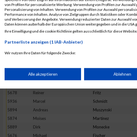
von Profilen für personalisierte Werbung. Verwendung von Profilen zur Auswahl p
5759
Marc
Dollt
Personalisierung von Inhalten. Verwendung von Profilen zur Auswahl personalis
Performance von Inhalten. Analyse von Zielgruppen durch Statistiken oder Komb
5916
Thomas
Ripplinger
und Verbesserung der Angebote. Verwendung reduzierter Daten zur Auswahl von
5940
Daniel
Schneider
Daten können außerhalb der Europäischen Union weitergegeben und in die USA 
Ihre Einwilligung und die cookie Richtlinie gelten ausschließlich für diese Website
5760
Daniel
Dötsch
5817
Patrick
Istok
Partnerliste anzeigen (1 IAB-Anbieter)
5941
Elmar
Schorpp
Wir nutzen Ihre Daten für folgende Zwecke:
5906
Christian
Pohl
IAB-Verarbeitungszwecke:
5877
Andreas
Meir
Speichern von oder Zugriff auf Informationen auf einem Endge
Alle akzeptieren
Ablehnen
5899
Dirk
Ohlhorst
5833
Tom
Kirn
Verwendung reduzierter Daten zur Auswahl von Werbeanzeige
5678
Reiner
Fritz
5936
Marcel
Schmidt
5894
Andreas
Muszynski
Erstellung von Profilen für personalisierte Werbung
5874
Moises
Martinez
5889
Dirk
Monecke
Verwendung von Profilen zur Auswahl personalisierter Werbun
5676
Michael
Fischer