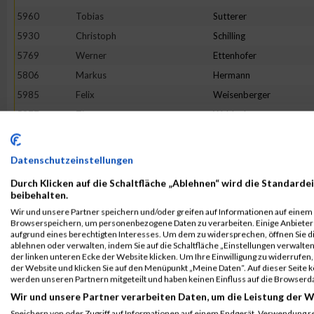
5960
Tobias
Sutterer
5930
Christoph
Schilling
5769
Werner
Ettenhofer
5806
Markus
Hermann
5985
Felix
Weisenberger
5977
Timo
Waldenberger
5811
Andreas
Hirsch
5881
Simon
Merklin
Datenschutzeinstellungen
5684
Matthias
Hauth
Durch Klicken auf die Schaltfläche „Ablehnen“ wird die Standardei
5706
Tom
Albert
beibehalten.
Wir und unsere Partner speichern und/oder greifen auf Informationen auf einem G
5699
Marvin
Schieber
Browserspeichern, um personenbezogene Daten zu verarbeiten. Einige Anbiete
5688
Jens
Kohlhepp
aufgrund eines berechtigten Interesses. Um dem zu widersprechen, öffnen Sie die
ablehnen oder verwalten, indem Sie auf die Schaltfläche „Einstellungen verwalten“
5893
Stephan
Muser
der linken unteren Ecke der Website klicken. Um Ihre Einwilligung zu widerrufen, 
der Website und klicken Sie auf den Menüpunkt „Meine Daten“. Auf dieser Seite 
5970
Martin
Vogel
werden unseren Partnern mitgeteilt und haben keinen Einfluss auf die Browserd
5697
Ben
Rogge
Wir und unsere Partner verarbeiten Daten, um die Leistung der W
5826
Florian
Kellenberger
Speichern von oder Zugriff auf Informationen auf einem Endgerät. Verwendung r