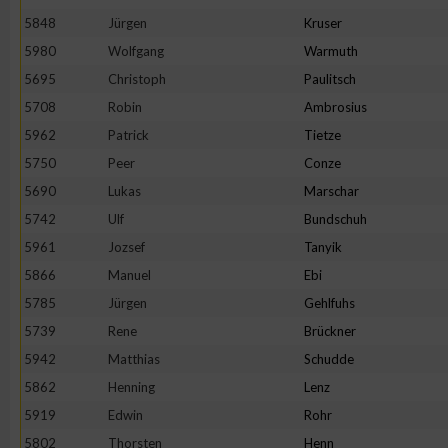
5848
Jürgen
Kruser
Erstellung von Profilen zur Personalisierung von Inhalten
5980
Wolfgang
Warmuth
5695
Christoph
Paulitsch
Verwendung von Profilen zur Auswahl personalisierter Inhalte
5708
Robin
Ambrosius
5962
Patrick
Tietze
Messung der Werbeleistung
5750
Peer
Conze
5690
Lukas
Marschar
5742
Ulf
Bundschuh
Messung der Performance von Inhalten
5961
Jozsef
Tanyik
5866
Manuel
Ebi
Analyse von Zielgruppen durch Statistiken oder Kombinatione
verschiedenen Quellen
5785
Jürgen
Gehlfuhs
5739
Rene
Brückner
Entwicklung und Verbesserung der Angebote
5942
Matthias
Schudde
5862
Henning
Lenz
Verwendung reduzierter Daten zur Auswahl von Inhalten
5919
Edwin
Rohr
5802
Thorsten
Henn