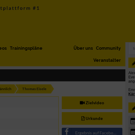
eos
Trainingspläne
Über uns
Community
Veranstalter
nnlich
Thomas Eisele
Zielvideo
Urkunde
1
Ergebnis auf Facebook teilen
1