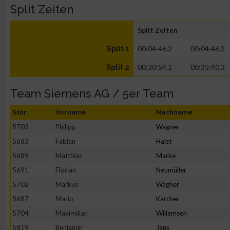
Split Zeiten
Split Zeiten
00:04:46.2
00:04:46.2
Split 1
00:30:54.1
00:35:40.3
Split 2
Team Siemens AG / 5er Team
Stnr
Vorname
Nachname
5703
Philipp
Wagner
5683
Fabian
Haist
5689
Matthias
Marke
5691
Florian
Neumüller
5702
Markus
Wagner
5687
Mario
Karcher
5704
Maximilian
Willemsen
5819
Benjamin
Jans