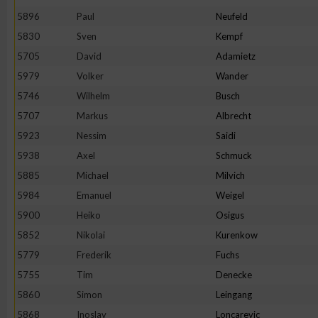
IAB-Besonderheiten:
5896
Paul
Neufeld
Verwendung genauer Standortdaten
5830
Sven
Kempf
5705
David
Adamietz
5979
Volker
Wander
Geräte anhand von aktiv angeforderten Informationen identifi
5746
Wilhelm
Busch
Nicht-IAB-Verarbeitungszwecke:
5707
Markus
Albrecht
5923
Nessim
Saidi
Notwendig
5938
Axel
Schmuck
5885
Michael
Milvich
Performance
5984
Emanuel
Weigel
5900
Heiko
Osigus
Funktional
5852
Nikolai
Kurenkow
5779
Frederik
Fuchs
Werbung
5755
Tim
Denecke
5860
Simon
Leingang
5868
Inoslav
Loncarevic