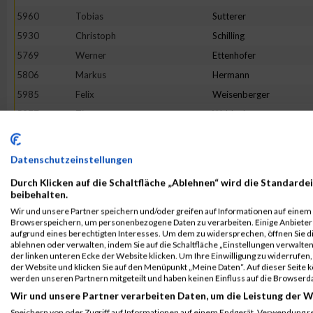
5960
Tobias
Sutterer
5930
Christoph
Schilling
5769
Werner
Ettenhofer
5806
Markus
Hermann
5985
Felix
Weisenberger
5977
Timo
Waldenberger
5811
Andreas
Hirsch
5881
Simon
Merklin
Datenschutzeinstellungen
5684
Matthias
Hauth
Durch Klicken auf die Schaltfläche „Ablehnen“ wird die Standardei
5706
Tom
Albert
beibehalten.
Wir und unsere Partner speichern und/oder greifen auf Informationen auf einem G
5699
Marvin
Schieber
Browserspeichern, um personenbezogene Daten zu verarbeiten. Einige Anbiete
5688
Jens
Kohlhepp
aufgrund eines berechtigten Interesses. Um dem zu widersprechen, öffnen Sie die
ablehnen oder verwalten, indem Sie auf die Schaltfläche „Einstellungen verwalten“
5893
Stephan
Muser
der linken unteren Ecke der Website klicken. Um Ihre Einwilligung zu widerrufen, 
der Website und klicken Sie auf den Menüpunkt „Meine Daten“. Auf dieser Seite 
5970
Martin
Vogel
werden unseren Partnern mitgeteilt und haben keinen Einfluss auf die Browserd
5697
Ben
Rogge
Wir und unsere Partner verarbeiten Daten, um die Leistung der W
5826
Florian
Kellenberger
Speichern von oder Zugriff auf Informationen auf einem Endgerät. Verwendung r