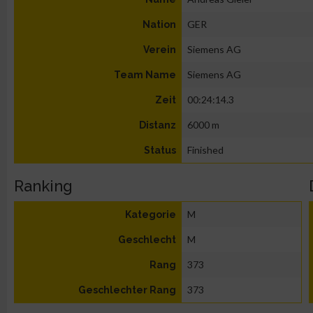
GER
Nation
Siemens AG
Verein
Siemens AG
Team Name
00:24:14.3
Zeit
6000 m
Distanz
Finished
Status
Ranking
M
Kategorie
M
Geschlecht
373
Rang
373
Geschlechter Rang