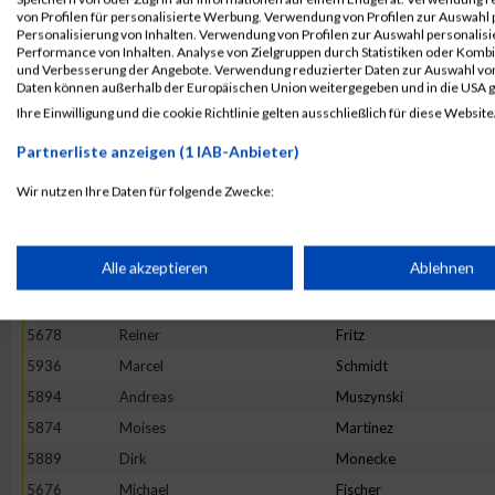
von Profilen für personalisierte Werbung. Verwendung von Profilen zur Auswahl p
5759
Marc
Dollt
Personalisierung von Inhalten. Verwendung von Profilen zur Auswahl personalis
Performance von Inhalten. Analyse von Zielgruppen durch Statistiken oder Komb
5916
Thomas
Ripplinger
und Verbesserung der Angebote. Verwendung reduzierter Daten zur Auswahl von
5940
Daniel
Schneider
Daten können außerhalb der Europäischen Union weitergegeben und in die USA 
Ihre Einwilligung und die cookie Richtlinie gelten ausschließlich für diese Website
5760
Daniel
Dötsch
5817
Patrick
Istok
Partnerliste anzeigen (1 IAB-Anbieter)
5941
Elmar
Schorpp
Wir nutzen Ihre Daten für folgende Zwecke:
5906
Christian
Pohl
IAB-Verarbeitungszwecke:
5877
Andreas
Meir
Speichern von oder Zugriff auf Informationen auf einem Endge
Alle akzeptieren
Ablehnen
5899
Dirk
Ohlhorst
5833
Tom
Kirn
Verwendung reduzierter Daten zur Auswahl von Werbeanzeige
5678
Reiner
Fritz
5936
Marcel
Schmidt
5894
Andreas
Muszynski
Erstellung von Profilen für personalisierte Werbung
5874
Moises
Martinez
5889
Dirk
Monecke
Verwendung von Profilen zur Auswahl personalisierter Werbun
5676
Michael
Fischer