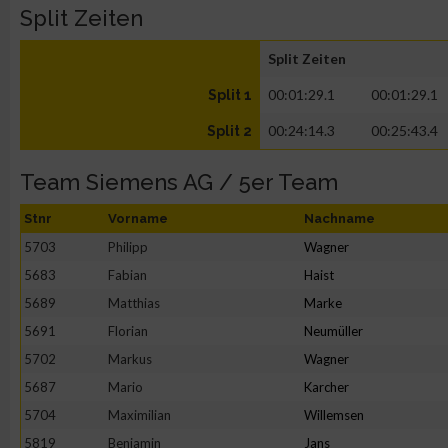
Split Zeiten
Split Zeiten
00:01:29.1
00:01:29.1
Split 1
00:24:14.3
00:25:43.4
Split 2
Team Siemens AG / 5er Team
Stnr
Vorname
Nachname
5703
Philipp
Wagner
5683
Fabian
Haist
5689
Matthias
Marke
5691
Florian
Neumüller
5702
Markus
Wagner
5687
Mario
Karcher
5704
Maximilian
Willemsen
5819
Benjamin
Jans