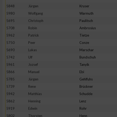
5848
Jürgen
Kruser
Erstellung von Profilen zur Personalisierung von Inhalten
5980
Wolfgang
Warmuth
5695
Christoph
Paulitsch
Verwendung von Profilen zur Auswahl personalisierter Inhalte
5708
Robin
Ambrosius
5962
Patrick
Tietze
Messung der Werbeleistung
5750
Peer
Conze
5690
Lukas
Marschar
5742
Ulf
Bundschuh
Messung der Performance von Inhalten
5961
Jozsef
Tanyik
5866
Manuel
Ebi
Analyse von Zielgruppen durch Statistiken oder Kombinatione
verschiedenen Quellen
5785
Jürgen
Gehlfuhs
5739
Rene
Brückner
Entwicklung und Verbesserung der Angebote
5942
Matthias
Schudde
5862
Henning
Lenz
Verwendung reduzierter Daten zur Auswahl von Inhalten
5919
Edwin
Rohr
5802
Thorsten
Henn