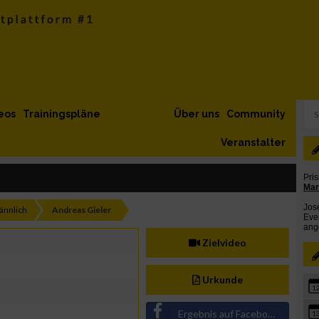
eos
Trainingspläne
Über uns
Community
Veranstalter
nnlich
Andreas Gieler
Zielvideo
Urkunde
1
Ergebnis auf Facebook teilen
1