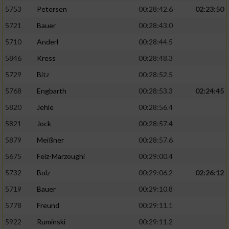
5753
Petersen
00:28:42.6
02:23:50
5721
Bauer
00:28:43.0
5710
Anderl
00:28:44.5
5846
Kress
00:28:48.3
5729
Bitz
00:28:52.5
5768
Engbarth
00:28:53.3
02:24:45
5820
Jehle
00:28:56.4
5821
Jock
00:28:57.4
5879
Meißner
00:28:57.6
5675
Feiz-Marzoughi
00:29:00.4
5732
Bolz
00:29:06.2
02:26:12
5719
Bauer
00:29:10.8
5778
Freund
00:29:11.1
5922
Ruminski
00:29:11.2