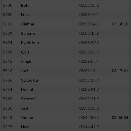
oder Kombinationen von Daten aus
5730
Böhm
00:37:58.2
verschiedenen Quellen
5780
Funk
00:38:18.1
Entwicklung und Verbesserung der Angebote
5831
Kiehne
00:38:24.1
03:14:10
Verwendung reduzierter Daten zur Auswahl
5929
Scherrer
00:38:43.9
von Inhalten
5674
Eynöthen
00:38:57.2
IAB-Besonderheiten:
5789
Gölz
00:38:59.9
Verwendung genauer Standortdaten
5915
Ringler
00:39:05.4
5816
Inci
00:39:19.4
03:17:21
Geräte anhand von aktiv angeforderten
5736
Sucuoglu
00:39:19.9
Informationen identifizieren
5754
Demut
00:39:21.7
Nicht-IAB-Verarbeitungszwecke:
5926
Saretzki
00:39:21.9
Notwendig
5850
Kull
00:39:58.3
5843
Konrad
00:42:30.5
03:46:04
Performance
5897
Nold
00:44:42.9