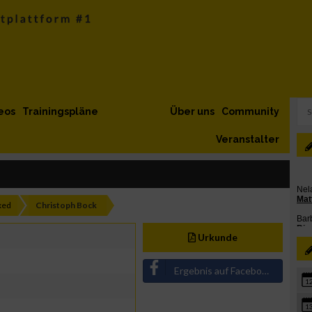
eos
Trainingspläne
Über uns
Community
Veranstalter
xed
Christoph Bock
Urkunde
Ergebnis auf Facebook teilen
1
1