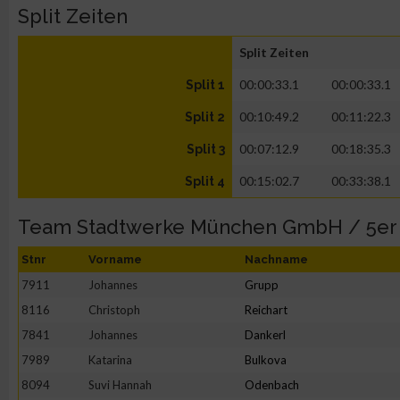
Split Zeiten
Split Zeiten
00:00:33.1
00:00:33.1
Split 1
00:10:49.2
00:11:22.3
Split 2
00:07:12.9
00:18:35.3
Split 3
00:15:02.7
00:33:38.1
Split 4
Team Stadtwerke München GmbH / 5er
Stnr
Vorname
Nachname
7911
Johannes
Grupp
8116
Christoph
Reichart
7841
Johannes
Dankerl
7989
Katarina
Bulkova
8094
Suvi Hannah
Odenbach