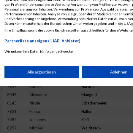
8150
Armin
Scheid
von Profilen für personalisierte Werbung. Verwendung von Profilen zur Auswahl p
Personalisierung von Inhalten. Verwendung von Profilen zur Auswahl personalis
8026
Michaela
Lehmann
Performance von Inhalten. Analyse von Zielgruppen durch Statistiken oder Komb
und Verbesserung der Angebote. Verwendung reduzierter Daten zur Auswahl von
7932
Monika
Heiling
Daten können außerhalb der Europäischen Union weitergegeben und in die USA 
7906
Andreas
Robeller
Ihre Einwilligung und die cookie Richtlinie gelten ausschließlich für diese Website
8078
Sven-Malte
Nagel
Partnerliste anzeigen (1 IAB-Anbieter)
7926
Thomas
Hanslmaier
Wir nutzen Ihre Daten für folgende Zwecke:
8068
Satu
Moilanen
IAB-Verarbeitungszwecke:
7994
Miriam
Knoche
7967
Johannes
Irl
Speichern von oder Zugriff auf Informationen auf einem Endge
Alle akzeptieren
Ablehnen
7935
Dominik
Heinrich
7927
Robert
Hartmann
Verwendung reduzierter Daten zur Auswahl von Werbeanzeige
8048
Alexandra
Mangold
8145
Nicole
Schachermeier
Erstellung von Profilen für personalisierte Werbung
7921
Florian
Haller
7984
Johannes
Kiefl
Verwendung von Profilen zur Auswahl personalisierter Werbun
8257
Michael
Woldtsadik