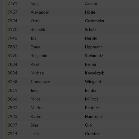
IAB-Besonderheiten:
7791
Sonja
Assum
7957
Alexander
Hösle
Verwendung genauer Standortdaten
7904
Otto
Grabmeier
8170
Benedikt
Schulz
Geräte anhand von aktiv angeforderten Informationen identifi
7945
Ida
Herold
7882
Dana
Lippmann
Nicht-IAB-Verarbeitungszwecke:
8190
Benjamin
Steinmetz
Notwendig
7804
Axel
Reiner
8004
Michael
Kowalczyk
Performance
8258
Constanze
Wiegand
7811
Ines
Binder
Funktional
8066
Milos
Milincic
7807
Markus
Beutner
7923
Karim
Hamrouni
Werbung
8097
Sina
Ojo
7914
Julia
Gutstein