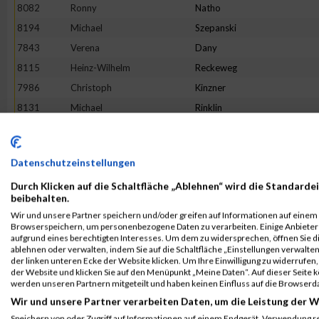
8082
Ronny
Natho
8194
Michael
Szepanski
7843
Verena
Dany
8115
Heinz-Wilhelm
Reckeweg
7986
Christoph
Kinzner
8131
Michael
Rinklin
7848
Lennart
Densky
8224
--
Noname
Datenschutzeinstellungen
8053
Saskia
Martin
Durch Klicken auf die Schaltfläche „Ablehnen“ wird die Standardei
7793
Filip
Barisic
beibehalten.
8241
Julian
Walcher
Wir und unsere Partner speichern und/oder greifen auf Informationen auf einem G
Browserspeichern, um personenbezogene Daten zu verarbeiten. Einige Anbiete
7889
Stephan
Ströher
aufgrund eines berechtigten Interesses. Um dem zu widersprechen, öffnen Sie die
7937
Lisa-Marie
Heissel
ablehnen oder verwalten, indem Sie auf die Schaltfläche „Einstellungen verwalten“
der linken unteren Ecke der Website klicken. Um Ihre Einwilligung zu widerrufen, 
8114
Meike
Rath
der Website und klicken Sie auf den Menüpunkt „Meine Daten“. Auf dieser Seite 
werden unseren Partnern mitgeteilt und haben keinen Einfluss auf die Browserd
8232
Simon
Von Der Kuhlen
Wir und unsere Partner verarbeiten Daten, um die Leistung der W
8015
Jan
Kuropka
Speichern von oder Zugriff auf Informationen auf einem Endgerät. Verwendung r