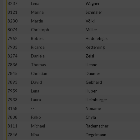
8237
Lena
Wagner
Erstellung von Profilen zur Personalisierung von Inhalten
8121
Marina
Schmaler
8230
Martin
Völkl
8074
Christoph
Müller
Verwendung von Profilen zur Auswahl personalisierter Inhalte
7962
Robert
Hudoletnjak
7983
Ricarda
Kettenring
Messung der Werbeleistung
8274
Daniela
Zeisl
7836
Thomas
Henne
Messung der Performance von Inhalten
7845
Christian
Daumer
7893
David
Gebhard
Analyse von Zielgruppen durch Statistiken oder Kombinatione
7959
Lena
Huber
verschiedenen Quellen
7933
Laura
Heimburger
8158
--
Noname
Entwicklung und Verbesserung der Angebote
7838
Falko
Chyla
8111
Michael
Rademacher
Verwendung reduzierter Daten zur Auswahl von Inhalten
7846
Nina
Degelmann