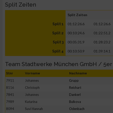
Split Zeiten
Split Zeiten
01:12:26.6
01:12:26.6
Split 1
00:10:24.6
01:22:51.2
Split 2
00:05:31.9
01:28:23.2
Split 3
00:10:50.9
01:39:14.1
Split 4
Team Stadtwerke München GmbH / 5er
Stnr
Vorname
Nachname
7911
Johannes
Grupp
8116
Christoph
Reichart
7841
Johannes
Dankerl
7989
Katarina
Bulkova
8094
Suvi Hannah
Odenbach