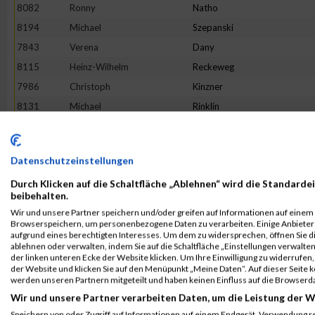
8082
Ronny
Natho
8194
Michael
Szepanski
7843
Verena
Dany
8115
Heinz-Wilhelm
Reckeweg
7986
Christoph
Kinzner
8131
Michael
Rinklin
7848
Lennart
Densky
8224
--
Noname
Datenschutzeinstellungen
8053
Saskia
Martin
Durch Klicken auf die Schaltfläche „Ablehnen“ wird die Standardei
7793
Filip
Barisic
beibehalten.
8241
Julian
Walcher
Wir und unsere Partner speichern und/oder greifen auf Informationen auf einem G
Browserspeichern, um personenbezogene Daten zu verarbeiten. Einige Anbiete
7889
Stephan
Ströher
aufgrund eines berechtigten Interesses. Um dem zu widersprechen, öffnen Sie die
7937
Lisa-Marie
Heissel
ablehnen oder verwalten, indem Sie auf die Schaltfläche „Einstellungen verwalten“
der linken unteren Ecke der Website klicken. Um Ihre Einwilligung zu widerrufen, 
8114
Meike
Rath
der Website und klicken Sie auf den Menüpunkt „Meine Daten“. Auf dieser Seite 
werden unseren Partnern mitgeteilt und haben keinen Einfluss auf die Browserd
8232
Simon
Von Der Kuhlen
Wir und unsere Partner verarbeiten Daten, um die Leistung der W
8015
Jan
Kuropka
Speichern von oder Zugriff auf Informationen auf einem Endgerät. Verwendung r