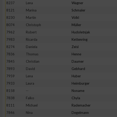
8237
Lena
Wagner
Erstellung von Profilen zur Personalisierung von Inhalten
8121
Marina
Schmaler
8230
Martin
Völkl
8074
Christoph
Müller
Verwendung von Profilen zur Auswahl personalisierter Inhalte
7962
Robert
Hudoletnjak
7983
Ricarda
Kettenring
Messung der Werbeleistung
8274
Daniela
Zeisl
7836
Thomas
Henne
Messung der Performance von Inhalten
7845
Christian
Daumer
7893
David
Gebhard
Analyse von Zielgruppen durch Statistiken oder Kombinatione
7959
Lena
Huber
verschiedenen Quellen
7933
Laura
Heimburger
8158
--
Noname
Entwicklung und Verbesserung der Angebote
7838
Falko
Chyla
8111
Michael
Rademacher
Verwendung reduzierter Daten zur Auswahl von Inhalten
7846
Nina
Degelmann