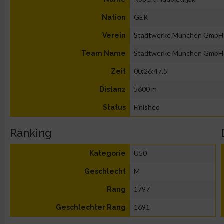
GER
Nation
Stadtwerke München GmbH
Verein
Stadtwerke München GmbH
Team Name
00:26:47.5
Zeit
5600 m
Distanz
Finished
Status
Ranking
Ü50
Kategorie
M
Geschlecht
1797
Rang
1691
Geschlechter Rang