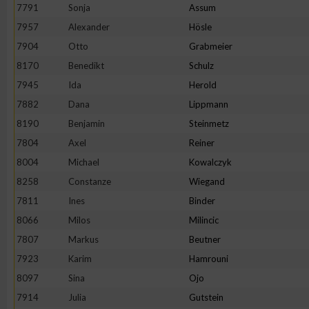
IAB-Besonderheiten:
7791
Sonja
Assum
7957
Alexander
Hösle
Verwendung genauer Standortdaten
7904
Otto
Grabmeier
8170
Benedikt
Schulz
Geräte anhand von aktiv angeforderten Informationen identifi
7945
Ida
Herold
7882
Dana
Lippmann
Nicht-IAB-Verarbeitungszwecke:
8190
Benjamin
Steinmetz
Notwendig
7804
Axel
Reiner
8004
Michael
Kowalczyk
Performance
8258
Constanze
Wiegand
7811
Ines
Binder
Funktional
8066
Milos
Milincic
7807
Markus
Beutner
7923
Karim
Hamrouni
Werbung
8097
Sina
Ojo
7914
Julia
Gutstein