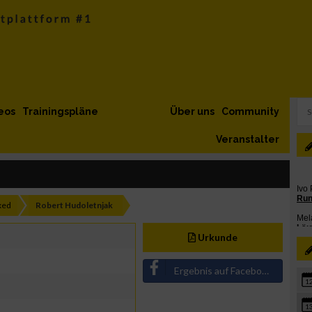
eos
Trainingspläne
Über uns
Community
Veranstalter
xed
Robert Hudoletnjak
Urkunde
Ergebnis auf Facebook teilen
1
1