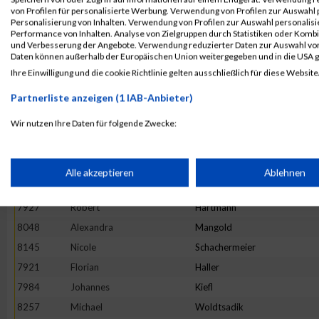
8150
Armin
Scheid
von Profilen für personalisierte Werbung. Verwendung von Profilen zur Auswahl p
Personalisierung von Inhalten. Verwendung von Profilen zur Auswahl personalis
8026
Michaela
Lehmann
Performance von Inhalten. Analyse von Zielgruppen durch Statistiken oder Komb
und Verbesserung der Angebote. Verwendung reduzierter Daten zur Auswahl von
7932
Monika
Heiling
Daten können außerhalb der Europäischen Union weitergegeben und in die USA 
7906
Andreas
Robeller
Ihre Einwilligung und die cookie Richtlinie gelten ausschließlich für diese Website
8078
Sven-Malte
Nagel
Partnerliste anzeigen (1 IAB-Anbieter)
7926
Thomas
Hanslmaier
Wir nutzen Ihre Daten für folgende Zwecke:
8068
Satu
Moilanen
IAB-Verarbeitungszwecke:
7994
Miriam
Knoche
7967
Johannes
Irl
Speichern von oder Zugriff auf Informationen auf einem Endge
Alle akzeptieren
Ablehnen
7935
Dominik
Heinrich
7927
Robert
Hartmann
Verwendung reduzierter Daten zur Auswahl von Werbeanzeige
8048
Alexandra
Mangold
8145
Nicole
Schachermeier
Erstellung von Profilen für personalisierte Werbung
7921
Florian
Haller
7984
Johannes
Kiefl
Verwendung von Profilen zur Auswahl personalisierter Werbun
8257
Michael
Woldtsadik