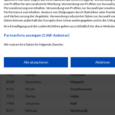
8150
Armin
Scheid
von Profilen für personalisierte Werbung. Verwendung von Profilen zur Auswahl p
Personalisierung von Inhalten. Verwendung von Profilen zur Auswahl personalis
8026
Michaela
Lehmann
Performance von Inhalten. Analyse von Zielgruppen durch Statistiken oder Komb
und Verbesserung der Angebote. Verwendung reduzierter Daten zur Auswahl von
7932
Monika
Heiling
Daten können außerhalb der Europäischen Union weitergegeben und in die USA 
7906
Andreas
Robeller
Ihre Einwilligung und die cookie Richtlinie gelten ausschließlich für diese Website
8078
Sven-Malte
Nagel
Partnerliste anzeigen (1 IAB-Anbieter)
7926
Thomas
Hanslmaier
Wir nutzen Ihre Daten für folgende Zwecke:
8068
Satu
Moilanen
IAB-Verarbeitungszwecke:
7994
Miriam
Knoche
7967
Johannes
Irl
Speichern von oder Zugriff auf Informationen auf einem Endge
Alle akzeptieren
Ablehnen
7935
Dominik
Heinrich
7927
Robert
Hartmann
Verwendung reduzierter Daten zur Auswahl von Werbeanzeige
8048
Alexandra
Mangold
8145
Nicole
Schachermeier
Erstellung von Profilen für personalisierte Werbung
7921
Florian
Haller
7984
Johannes
Kiefl
Verwendung von Profilen zur Auswahl personalisierter Werbun
8257
Michael
Woldtsadik