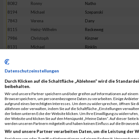
8082
Ronny
Natho
8194
Michael
Szepanski
7843
Verena
Dany
8115
Heinz-Wilhelm
Reckeweg
7986
Christoph
Kinzner
8131
Michael
Rinklin
7848
Lennart
Densky
8224
--
Noname
Datenschutzeinstellungen
8053
Saskia
Martin
Durch Klicken auf die Schaltfläche „Ablehnen“ wird die Standardei
7793
Filip
Barisic
beibehalten.
8241
Julian
Walcher
Wir und unsere Partner speichern und/oder greifen auf Informationen auf einem G
Browserspeichern, um personenbezogene Daten zu verarbeiten. Einige Anbiete
7889
Stephan
Ströher
aufgrund eines berechtigten Interesses. Um dem zu widersprechen, öffnen Sie die
7937
Lisa-Marie
Heissel
ablehnen oder verwalten, indem Sie auf die Schaltfläche „Einstellungen verwalten“
der linken unteren Ecke der Website klicken. Um Ihre Einwilligung zu widerrufen, 
8114
Meike
Rath
der Website und klicken Sie auf den Menüpunkt „Meine Daten“. Auf dieser Seite 
werden unseren Partnern mitgeteilt und haben keinen Einfluss auf die Browserd
8232
Simon
Von Der Kuhlen
Wir und unsere Partner verarbeiten Daten, um die Leistung der W
8015
Jan
Kuropka
Speichern von oder Zugriff auf Informationen auf einem Endgerät. Verwendung r