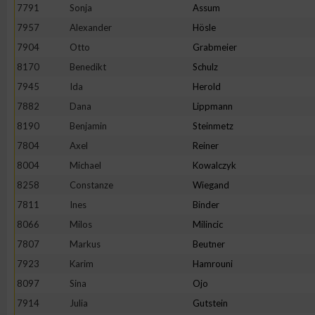
IAB-Besonderheiten:
7791
Sonja
Assum
7957
Alexander
Hösle
Verwendung genauer Standortdaten
7904
Otto
Grabmeier
8170
Benedikt
Schulz
Geräte anhand von aktiv angeforderten Informationen identifi
7945
Ida
Herold
7882
Dana
Lippmann
Nicht-IAB-Verarbeitungszwecke:
8190
Benjamin
Steinmetz
Notwendig
7804
Axel
Reiner
8004
Michael
Kowalczyk
Performance
8258
Constanze
Wiegand
7811
Ines
Binder
Funktional
8066
Milos
Milincic
7807
Markus
Beutner
7923
Karim
Hamrouni
Werbung
8097
Sina
Ojo
7914
Julia
Gutstein