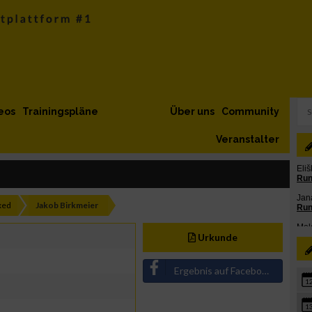
eos
Trainingspläne
Über uns
Community
Veranstalter
xed
Jakob Birkmeier
Urkunde
Ergebnis auf Facebook teilen
1
1