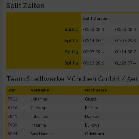
Split Zeiten
Split Zeiten
00:53:08.8
00:53:08.8
Split 1
00:14:20.4
01:07:29.3
Split 2
00:07:09.4
01:14:38.7
Split 3
00:13:28.6
01:28:07.4
Split 4
Team Stadtwerke München GmbH / 5er
Stnr
Vorname
Nachname
7911
Johannes
Grupp
8116
Christoph
Reichart
7841
Johannes
Dankerl
7989
Katarina
Bulkova
8094
Suvi Hannah
Odenbach