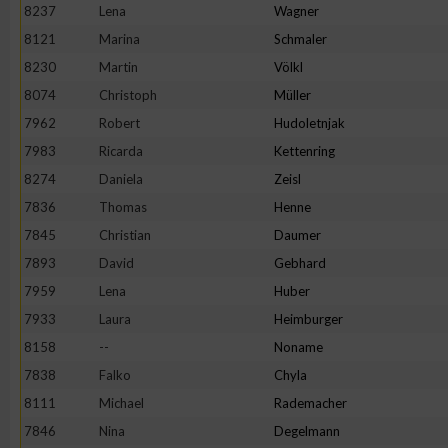
8237
Lena
Wagner
Erstellung von Profilen zur Personalisierung von Inhalten
8121
Marina
Schmaler
8230
Martin
Völkl
8074
Christoph
Müller
Verwendung von Profilen zur Auswahl personalisierter Inhalte
7962
Robert
Hudoletnjak
7983
Ricarda
Kettenring
Messung der Werbeleistung
8274
Daniela
Zeisl
7836
Thomas
Henne
Messung der Performance von Inhalten
7845
Christian
Daumer
7893
David
Gebhard
Analyse von Zielgruppen durch Statistiken oder Kombinatione
7959
Lena
Huber
verschiedenen Quellen
7933
Laura
Heimburger
8158
--
Noname
Entwicklung und Verbesserung der Angebote
7838
Falko
Chyla
8111
Michael
Rademacher
Verwendung reduzierter Daten zur Auswahl von Inhalten
7846
Nina
Degelmann