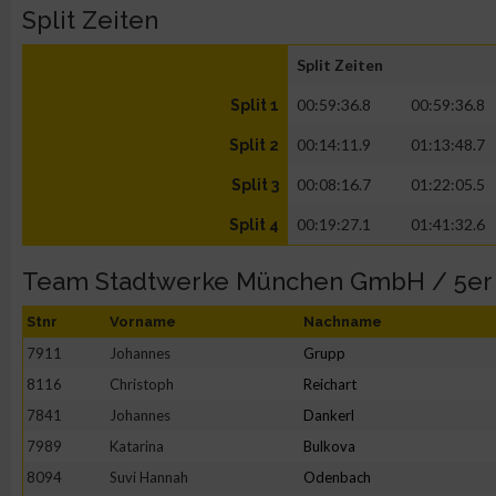
Split Zeiten
Split Zeiten
00:59:36.8
00:59:36.8
Split 1
00:14:11.9
01:13:48.7
Split 2
00:08:16.7
01:22:05.5
Split 3
00:19:27.1
01:41:32.6
Split 4
Team Stadtwerke München GmbH / 5er
Stnr
Vorname
Nachname
7911
Johannes
Grupp
8116
Christoph
Reichart
7841
Johannes
Dankerl
7989
Katarina
Bulkova
8094
Suvi Hannah
Odenbach