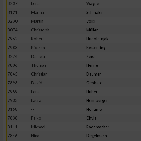
8237
Lena
Wagner
Erstellung von Profilen zur Personalisierung von Inhalten
8121
Marina
Schmaler
8230
Martin
Völkl
8074
Christoph
Müller
Verwendung von Profilen zur Auswahl personalisierter Inhalte
7962
Robert
Hudoletnjak
7983
Ricarda
Kettenring
Messung der Werbeleistung
8274
Daniela
Zeisl
7836
Thomas
Henne
Messung der Performance von Inhalten
7845
Christian
Daumer
7893
David
Gebhard
Analyse von Zielgruppen durch Statistiken oder Kombinatione
7959
Lena
Huber
verschiedenen Quellen
7933
Laura
Heimburger
8158
--
Noname
Entwicklung und Verbesserung der Angebote
7838
Falko
Chyla
8111
Michael
Rademacher
Verwendung reduzierter Daten zur Auswahl von Inhalten
7846
Nina
Degelmann