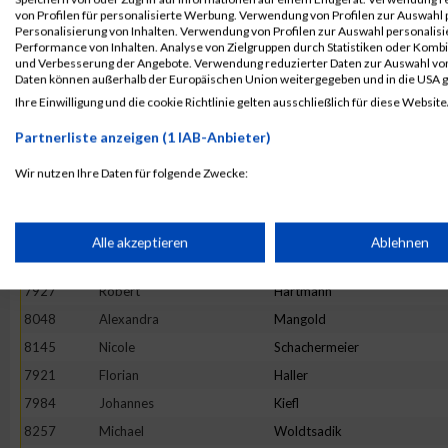
8150
Armin
Scheid
von Profilen für personalisierte Werbung. Verwendung von Profilen zur Auswahl p
Personalisierung von Inhalten. Verwendung von Profilen zur Auswahl personalis
8026
Michaela
Lehmann
Performance von Inhalten. Analyse von Zielgruppen durch Statistiken oder Komb
und Verbesserung der Angebote. Verwendung reduzierter Daten zur Auswahl von
7932
Monika
Heiling
Daten können außerhalb der Europäischen Union weitergegeben und in die USA 
7906
Andreas
Robeller
Ihre Einwilligung und die cookie Richtlinie gelten ausschließlich für diese Website
8078
Sven-Malte
Nagel
Partnerliste anzeigen (1 IAB-Anbieter)
7926
Thomas
Hanslmaier
Wir nutzen Ihre Daten für folgende Zwecke:
8068
Satu
Moilanen
IAB-Verarbeitungszwecke:
7994
Miriam
Knoche
7967
Johannes
Irl
Speichern von oder Zugriff auf Informationen auf einem Endge
Alle akzeptieren
Ablehnen
7935
Dominik
Heinrich
7927
Robert
Hartmann
Verwendung reduzierter Daten zur Auswahl von Werbeanzeige
8048
Alexandra
Mangold
8145
Nicole
Schachermeier
Erstellung von Profilen für personalisierte Werbung
7921
Florian
Haller
7984
Johannes
Kiefl
Verwendung von Profilen zur Auswahl personalisierter Werbun
8257
Michael
Woldtsadik