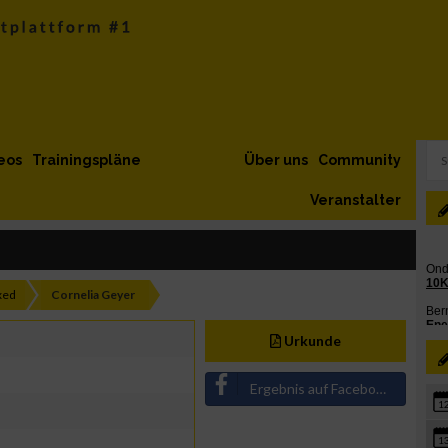
eos
Trainingspläne
Über uns
Community
Veranstalter
xed
Cornelia Geyer
Urkunde
Ergebnis auf Facebook teilen
1
1