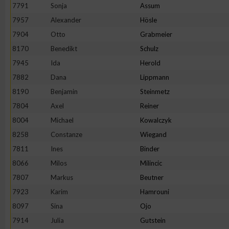
IAB-Besonderheiten:
7791
Sonja
Assum
7957
Alexander
Hösle
Verwendung genauer Standortdaten
7904
Otto
Grabmeier
8170
Benedikt
Schulz
Geräte anhand von aktiv angeforderten Informationen identifi
7945
Ida
Herold
7882
Dana
Lippmann
Nicht-IAB-Verarbeitungszwecke:
8190
Benjamin
Steinmetz
Notwendig
7804
Axel
Reiner
8004
Michael
Kowalczyk
Performance
8258
Constanze
Wiegand
7811
Ines
Binder
Funktional
8066
Milos
Milincic
7807
Markus
Beutner
7923
Karim
Hamrouni
Werbung
8097
Sina
Ojo
7914
Julia
Gutstein