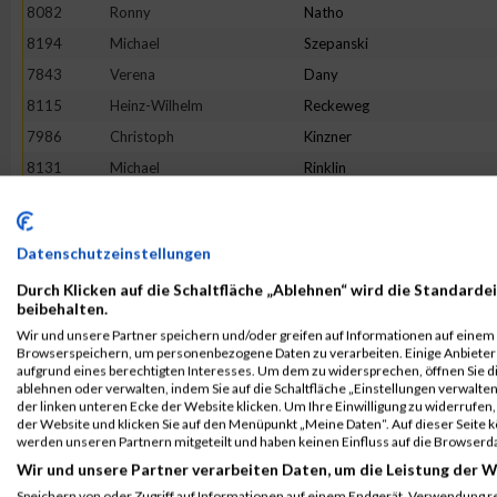
8082
Ronny
Natho
8194
Michael
Szepanski
7843
Verena
Dany
8115
Heinz-Wilhelm
Reckeweg
7986
Christoph
Kinzner
8131
Michael
Rinklin
7848
Lennart
Densky
8224
--
Noname
Datenschutzeinstellungen
8053
Saskia
Martin
Durch Klicken auf die Schaltfläche „Ablehnen“ wird die Standardei
7793
Filip
Barisic
beibehalten.
8241
Julian
Walcher
Wir und unsere Partner speichern und/oder greifen auf Informationen auf einem G
Browserspeichern, um personenbezogene Daten zu verarbeiten. Einige Anbiete
7889
Stephan
Ströher
aufgrund eines berechtigten Interesses. Um dem zu widersprechen, öffnen Sie die
7937
Lisa-Marie
Heissel
ablehnen oder verwalten, indem Sie auf die Schaltfläche „Einstellungen verwalten“
der linken unteren Ecke der Website klicken. Um Ihre Einwilligung zu widerrufen, 
8114
Meike
Rath
der Website und klicken Sie auf den Menüpunkt „Meine Daten“. Auf dieser Seite 
werden unseren Partnern mitgeteilt und haben keinen Einfluss auf die Browserd
8232
Simon
Von Der Kuhlen
Wir und unsere Partner verarbeiten Daten, um die Leistung der W
8015
Jan
Kuropka
Speichern von oder Zugriff auf Informationen auf einem Endgerät. Verwendung r