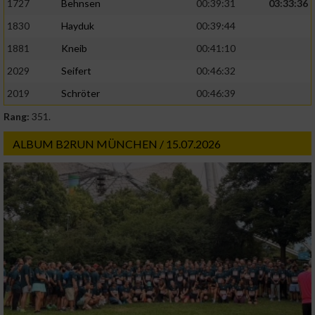
1727
Behnsen
00:39:31
03:33:36
Analyse von Zielgruppen durch Statistiken
oder Kombinationen von Daten aus
1830
Hayduk
00:39:44
verschiedenen Quellen
1881
Kneib
00:41:10
Entwicklung und Verbesserung der Angebote
2029
Seifert
00:46:32
2019
Schröter
00:46:39
Verwendung reduzierter Daten zur Auswahl
von Inhalten
Rang:
351.
IAB-Besonderheiten:
ALBUM B2RUN MÜNCHEN / 15.07.2026
Verwendung genauer Standortdaten
Geräte anhand von aktiv angeforderten
Informationen identifizieren
Nicht-IAB-Verarbeitungszwecke:
Notwendig
Performance