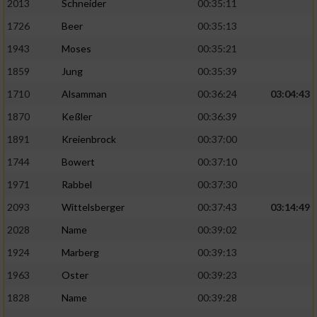
2013
Schneider
00:35:11
Verwendung reduzierter Daten zur Auswahl
1726
Beer
00:35:13
von Werbeanzeigen
1943
Moses
00:35:21
Erstellung von Profilen für personalisierte
1859
Jung
00:35:39
Werbung
1710
Alsamman
00:36:24
03:04:43
Verwendung von Profilen zur Auswahl
1870
Keßler
00:36:39
personalisierter Werbung
1891
Kreienbrock
00:37:00
Erstellung von Profilen zur Personalisierung
1744
Bowert
00:37:10
von Inhalten
1971
Rabbel
00:37:30
Verwendung von Profilen zur Auswahl
2093
Wittelsberger
00:37:43
03:14:49
personalisierter Inhalte
2028
Name
00:39:02
Messung der Werbeleistung
1924
Marberg
00:39:13
1963
Oster
00:39:23
Messung der Performance von Inhalten
1828
Name
00:39:28