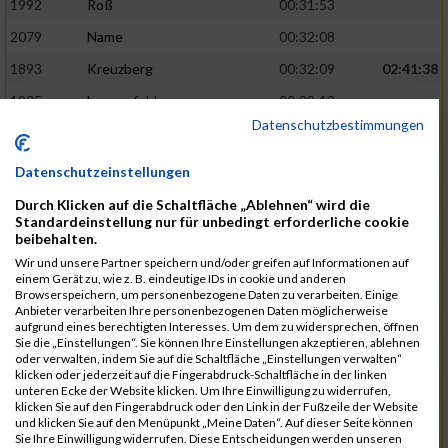
1992
Roß
00:31:53
2079
Name
00:32:08
1893
Kreuzberg
00:32:09
02:41:38
1905
Langenfeld
00:32:13
Datenschutzbestimmungen
2120
Fink
00:32:22
1787
Friedrich
00:32:27
Datenschutzeinstellungen
1794
Gamisch
00:32:27
Durch Klicken auf die Schaltfläche „Ablehnen“ wird die
Standardeinstellung nur für unbedingt erforderliche cookie
2046
Sorger
00:32:30
02:42:48
beibehalten.
2047
Sorger
00:32:30
Wir und unsere Partner speichern und/oder greifen auf Informationen auf
einem Gerät zu, wie z. B. eindeutige IDs in cookie und anderen
2051
Stephan
00:32:31
Browserspeichern, um personenbezogene Daten zu verarbeiten. Einige
Anbieter verarbeiten Ihre personenbezogenen Daten möglicherweise
2065
Thome
00:32:35
aufgrund eines berechtigten Interesses. Um dem zu widersprechen, öffnen
Sie die „Einstellungen“. Sie können Ihre Einstellungen akzeptieren, ablehnen
1719
Barth
00:32:42
oder verwalten, indem Sie auf die Schaltfläche „Einstellungen verwalten“
klicken oder jederzeit auf die Fingerabdruck-Schaltfläche in der linken
2116
Koch
00:32:45
02:44:32
unteren Ecke der Website klicken. Um Ihre Einwilligung zu widerrufen,
klicken Sie auf den Fingerabdruck oder den Link in der Fußzeile der Website
1937
Meyer
00:32:49
und klicken Sie auf den Menüpunkt „Meine Daten“. Auf dieser Seite können
Sie Ihre Einwilligung widerrufen. Diese Entscheidungen werden unseren