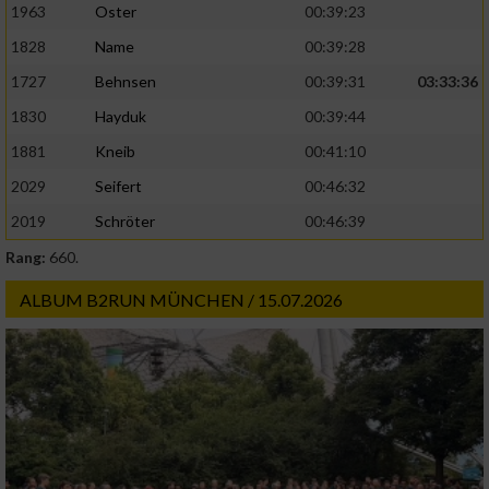
1963
Oster
00:39:23
1828
Name
00:39:28
Analyse von Zielgruppen durch Statistiken
oder Kombinationen von Daten aus
1727
Behnsen
00:39:31
03:33:36
verschiedenen Quellen
1830
Hayduk
00:39:44
Entwicklung und Verbesserung der Angebote
1881
Kneib
00:41:10
2029
Seifert
00:46:32
Verwendung reduzierter Daten zur Auswahl
von Inhalten
2019
Schröter
00:46:39
IAB-Besonderheiten:
Rang:
660.
Verwendung genauer Standortdaten
ALBUM B2RUN MÜNCHEN / 15.07.2026
Geräte anhand von aktiv angeforderten
Informationen identifizieren
Nicht-IAB-Verarbeitungszwecke:
Notwendig