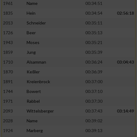
Speichern von oder Zugriff auf Informationen
1961
Name
00:34:51
auf einem Endgerät
1835
Hein
00:34:54
02:56:18
Verwendung reduzierter Daten zur Auswahl
2013
Schneider
00:35:11
von Werbeanzeigen
1726
Beer
00:35:13
Erstellung von Profilen für personalisierte
1943
Moses
00:35:21
Werbung
1859
Jung
00:35:39
Verwendung von Profilen zur Auswahl
1710
Alsamman
00:36:24
03:04:43
personalisierter Werbung
1870
Keßler
00:36:39
Erstellung von Profilen zur Personalisierung
von Inhalten
1891
Kreienbrock
00:37:00
1744
Bowert
00:37:10
Verwendung von Profilen zur Auswahl
personalisierter Inhalte
1971
Rabbel
00:37:30
2093
Wittelsberger
00:37:43
03:14:49
Messung der Werbeleistung
2028
Name
00:39:02
1924
Marberg
00:39:13
Messung der Performance von Inhalten