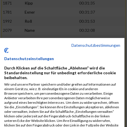
1871
Kipp
00:31:35
1781
Exner
00:31:37
1992
Roß
00:31:53
2079
Name
00:32:08
1893
Kreuzberg
00:32:09
02:41:38
Datenschutzbestimmungen
1905
Langenfeld
00:32:13
2120
Fink
00:32:22
Datenschutzeinstellungen
1787
Friedrich
00:32:27
Durch Klicken auf die Schaltfläche „Ablehnen“ wird die
Standardeinstellung nur für unbedingt erforderliche cookie
1794
Gamisch
00:32:27
beibehalten.
Wir und unsere Partner speichern und/oder greifen auf Informationen auf
2046
Sorger
00:32:30
02:42:48
einem Gerät zu, wie z. B. eindeutige IDs in cookie und anderen
Browserspeichern, um personenbezogene Daten zu verarbeiten. Einige
2047
Sorger
00:32:30
Anbieter verarbeiten Ihre personenbezogenen Daten möglicherweise
aufgrund eines berechtigten Interesses. Um dem zu widersprechen, öffnen
2051
Stephan
00:32:31
Sie die „Einstellungen“. Sie können Ihre Einstellungen akzeptieren, ablehnen
oder verwalten, indem Sie auf die Schaltfläche „Einstellungen verwalten“
2065
Thome
00:32:35
klicken oder jederzeit auf die Fingerabdruck-Schaltfläche in der linken
unteren Ecke der Website klicken. Um Ihre Einwilligung zu widerrufen,
1719
Barth
00:32:42
klicken Sie auf den Fingerabdruck oder den Link in der Fußzeile der Website