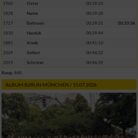
1963
Oster
00:39:23
1828
Name
00:39:28
Analyse von Zielgruppen durch Statistiken
oder Kombinationen von Daten aus
1727
Behnsen
00:39:31
03:33:36
verschiedenen Quellen
1830
Hayduk
00:39:44
Entwicklung und Verbesserung der Angebote
1881
Kneib
00:41:10
2029
Seifert
00:46:32
Verwendung reduzierter Daten zur Auswahl
von Inhalten
2019
Schröter
00:46:39
IAB-Besonderheiten:
Rang:
468.
Verwendung genauer Standortdaten
ALBUM B2RUN MÜNCHEN / 15.07.2026
Geräte anhand von aktiv angeforderten
Informationen identifizieren
Nicht-IAB-Verarbeitungszwecke:
Notwendig