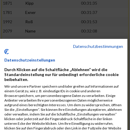
1871
Kipp
00:31:35
1781
Exner
00:31:37
1992
Roß
00:31:53
2079
Name
00:32:08
1893
Kreuzberg
00:32:09
02:41:38
Datenschutzbestimmungen
1905
Langenfeld
00:32:13
2120
Fink
00:32:22
Datenschutzeinstellungen
1787
Friedrich
00:32:27
Durch Klicken auf die Schaltfläche „Ablehnen“ wird die
Standardeinstellung nur für unbedingt erforderliche cookie
1794
Gamisch
00:32:27
beibehalten.
Wir und unsere Partner speichern und/oder greifen auf Informationen auf
2046
Sorger
00:32:30
02:42:48
einem Gerät zu, wie z. B. eindeutige IDs in cookie und anderen
Browserspeichern, um personenbezogene Daten zu verarbeiten. Einige
2047
Sorger
00:32:30
Anbieter verarbeiten Ihre personenbezogenen Daten möglicherweise
aufgrund eines berechtigten Interesses. Um dem zu widersprechen, öffnen
2051
Stephan
00:32:31
Sie die „Einstellungen“. Sie können Ihre Einstellungen akzeptieren, ablehnen
oder verwalten, indem Sie auf die Schaltfläche „Einstellungen verwalten“
2065
Thome
00:32:35
klicken oder jederzeit auf die Fingerabdruck-Schaltfläche in der linken
unteren Ecke der Website klicken. Um Ihre Einwilligung zu widerrufen,
1719
Barth
00:32:42
klicken Sie auf den Fingerabdruck oder den Link in der Fußzeile der Website