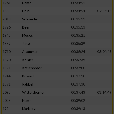
Speichern von oder Zugriff auf Informationen
1961
Name
00:34:51
auf einem Endgerät
1835
Hein
00:34:54
02:56:18
Verwendung reduzierter Daten zur Auswahl
2013
Schneider
00:35:11
von Werbeanzeigen
1726
Beer
00:35:13
Erstellung von Profilen für personalisierte
1943
Moses
00:35:21
Werbung
1859
Jung
00:35:39
Verwendung von Profilen zur Auswahl
1710
Alsamman
00:36:24
03:04:43
personalisierter Werbung
1870
Keßler
00:36:39
Erstellung von Profilen zur Personalisierung
von Inhalten
1891
Kreienbrock
00:37:00
1744
Bowert
00:37:10
Verwendung von Profilen zur Auswahl
personalisierter Inhalte
1971
Rabbel
00:37:30
2093
Wittelsberger
00:37:43
03:14:49
Messung der Werbeleistung
2028
Name
00:39:02
1924
Marberg
00:39:13
Messung der Performance von Inhalten