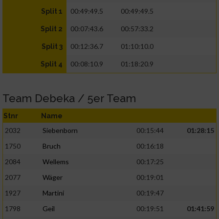
00:49:49.5
00:49:49.5
Split 1
00:07:43.6
00:57:33.2
Split 2
00:12:36.7
01:10:10.0
Split 3
00:08:10.9
01:18:20.9
Split 4
Team Debeka / 5er Team
Stnr
Name
2032
Siebenborn
00:15:44
01:28:15
1750
Bruch
00:16:18
2084
Wellems
00:17:25
2077
Wäger
00:19:01
1927
Martini
00:19:47
1798
Geil
00:19:51
01:41:59