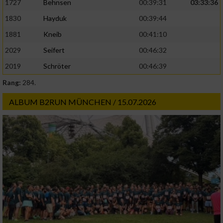
1727
Behnsen
00:39:31
03:33:36
Analyse von Zielgruppen durch Statistiken
oder Kombinationen von Daten aus
1830
Hayduk
00:39:44
verschiedenen Quellen
1881
Kneib
00:41:10
Entwicklung und Verbesserung der Angebote
2029
Seifert
00:46:32
2019
Schröter
00:46:39
Verwendung reduzierter Daten zur Auswahl
von Inhalten
Rang:
284.
IAB-Besonderheiten:
ALBUM B2RUN MÜNCHEN / 15.07.2026
Verwendung genauer Standortdaten
Geräte anhand von aktiv angeforderten
Informationen identifizieren
Nicht-IAB-Verarbeitungszwecke:
Notwendig
Performance