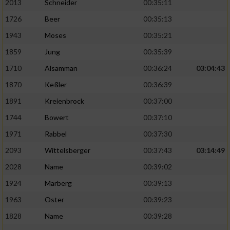
2013
Schneider
00:35:11
Verwendung reduzierter Daten zur Auswahl
1726
Beer
00:35:13
von Werbeanzeigen
1943
Moses
00:35:21
Erstellung von Profilen für personalisierte
1859
Jung
00:35:39
Werbung
1710
Alsamman
00:36:24
03:04:43
Verwendung von Profilen zur Auswahl
1870
Keßler
00:36:39
personalisierter Werbung
1891
Kreienbrock
00:37:00
Erstellung von Profilen zur Personalisierung
1744
Bowert
00:37:10
von Inhalten
1971
Rabbel
00:37:30
Verwendung von Profilen zur Auswahl
2093
Wittelsberger
00:37:43
03:14:49
personalisierter Inhalte
2028
Name
00:39:02
Messung der Werbeleistung
1924
Marberg
00:39:13
1963
Oster
00:39:23
Messung der Performance von Inhalten
1828
Name
00:39:28