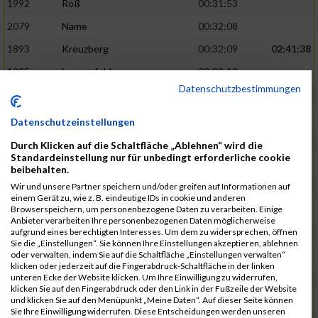
1992
Roß
00:31:53
2079
Name
00:32:08
1893
Kreuzberg
00:32:09
02:41:38
1905
Langenfeld
00:32:13
Datenschutzbestimmungen
2120
Fink
00:32:22
1787
Friedrich
00:32:27
Datenschutzeinstellungen
1794
Gamisch
00:32:27
Durch Klicken auf die Schaltfläche „Ablehnen“ wird die
Standardeinstellung nur für unbedingt erforderliche cookie
2046
Sorger
00:32:30
02:42:48
beibehalten.
2047
Sorger
00:32:30
Wir und unsere Partner speichern und/oder greifen auf Informationen auf
einem Gerät zu, wie z. B. eindeutige IDs in cookie und anderen
2051
Stephan
00:32:31
Browserspeichern, um personenbezogene Daten zu verarbeiten. Einige
Anbieter verarbeiten Ihre personenbezogenen Daten möglicherweise
2065
Thome
00:32:35
aufgrund eines berechtigten Interesses. Um dem zu widersprechen, öffnen
Sie die „Einstellungen“. Sie können Ihre Einstellungen akzeptieren, ablehnen
1719
Barth
00:32:42
oder verwalten, indem Sie auf die Schaltfläche „Einstellungen verwalten“
klicken oder jederzeit auf die Fingerabdruck-Schaltfläche in der linken
2116
Koch
00:32:45
02:44:32
unteren Ecke der Website klicken. Um Ihre Einwilligung zu widerrufen,
klicken Sie auf den Fingerabdruck oder den Link in der Fußzeile der Website
1937
Meyer
00:32:49
und klicken Sie auf den Menüpunkt „Meine Daten“. Auf dieser Seite können
Sie Ihre Einwilligung widerrufen. Diese Entscheidungen werden unseren