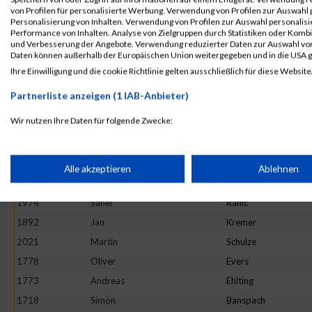
2078
Christian
Wagner
von Profilen für personalisierte Werbung. Verwendung von Profilen zur Auswahl p
Personalisierung von Inhalten. Verwendung von Profilen zur Auswahl personalis
1906
Dominik
Laux
Performance von Inhalten. Analyse von Zielgruppen durch Statistiken oder Komb
und Verbesserung der Angebote. Verwendung reduzierter Daten zur Auswahl von
1728
Marcel
Beilstein
Daten können außerhalb der Europäischen Union weitergegeben und in die USA 
1810
Christoph
Goedtel
Ihre Einwilligung und die cookie Richtlinie gelten ausschließlich für diese Website
1956
Christian
Neitzert
Partnerliste anzeigen (1 IAB-Anbieter)
1713
Sven
Asbach
Wir nutzen Ihre Daten für folgende Zwecke:
1729
Jan
Bengel
IAB-Verarbeitungszwecke:
1749
Patrick
Braun
1875
Markus
Klein
Speichern von oder Zugriff auf Informationen auf einem Endge
Alle akzeptieren
Ablehnen
1991
Martin
Robrecht
1974
Sanel
Rahic
Verwendung reduzierter Daten zur Auswahl von Werbeanzeige
1892
Jan
Kremer
2021
Martin
Schulze
Erstellung von Profilen für personalisierte Werbung
1778
Oliver
Evers
1773
Andreas
Ehlting
Verwendung von Profilen zur Auswahl personalisierter Werbun
1718
Simon
Banspach