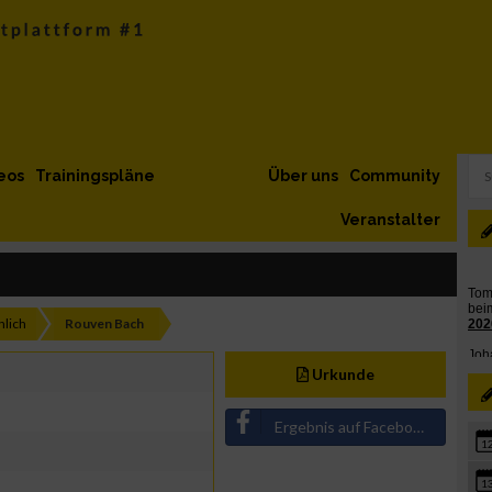
eos
Trainingspläne
Über uns
Community
Veranstalter
lich
Rouven Bach
Urkunde
Ergebnis auf Facebook teilen
1
1