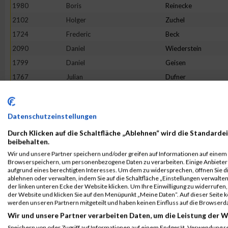
1980
Boris
Reinecke
2102
Holger
Zuchel
1724
Frederic
Beck
2090
Daniel
Wiederstein
1799
Daniel
Geisen
1767
Julian
Dufner
2074
Maurice
Voss
1851
Ralph
Huschka
Datenschutzeinstellungen
2022
Kevin
Schupp
Durch Klicken auf die Schaltfläche „Ablehnen“ wird die Standardei
1772
Martin
Egerer
beibehalten.
1874
Marius
Klein
Wir und unsere Partner speichern und/oder greifen auf Informationen auf einem G
Browserspeichern, um personenbezogene Daten zu verarbeiten. Einige Anbiete
1754
Stefan
Buhr
aufgrund eines berechtigten Interesses. Um dem zu widersprechen, öffnen Sie die
1715
Rouven
Bach
ablehnen oder verwalten, indem Sie auf die Schaltfläche „Einstellungen verwalten“
der linken unteren Ecke der Website klicken. Um Ihre Einwilligung zu widerrufen, 
1890
David
Krämer
der Website und klicken Sie auf den Menüpunkt „Meine Daten“. Auf dieser Seite 
werden unseren Partnern mitgeteilt und haben keinen Einfluss auf die Browserd
1827
Markus
Hartmann
Wir und unsere Partner verarbeiten Daten, um die Leistung der W
1866
Sebastian
Kaspers
Speichern von oder Zugriff auf Informationen auf einem Endgerät. Verwendung r