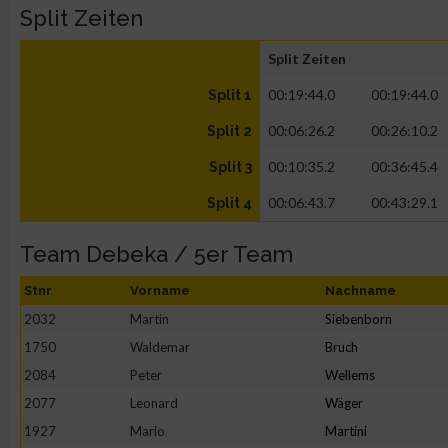
Split Zeiten
Split Zeiten
00:19:44.0
00:19:44.0
Split 1
00:06:26.2
00:26:10.2
Split 2
00:10:35.2
00:36:45.4
Split 3
00:06:43.7
00:43:29.1
Split 4
Team Debeka / 5er Team
Stnr
Vorname
Nachname
2032
Martin
Siebenborn
1750
Waldemar
Bruch
2084
Peter
Wellems
2077
Leonard
Wäger
1927
Mario
Martini