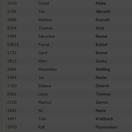
1950
Daniel
Müller
Erstellung von Profilen zur Personalisierung von Inhalten
1709
Tim
Albrecht
1888
Mathias
Konrath
2054
Thomas
Stolz
Verwendung von Profilen zur Auswahl personalisierter Inhalte
1989
Sebastian
Riemer
50816
Pascal
Baitzel
Messung der Werbeleistung
1732
Gerd
Benner
1812
Marc
Gorka
Messung der Performance von Inhalten
2086
Maximilian
Weßling
1984
Jan
Reuter
Analyse von Zielgruppen durch Statistiken oder Kombinatione
1760
Etienne
Dietrich
verschiedenen Quellen
2066
Lukas
Thönnes
2100
Markus
Zervos
Entwicklung und Verbesserung der Angebote
1842
No
Name
1897
Tobi
Krießbach
Verwendung reduzierter Daten zur Auswahl von Inhalten
1970
Ralf
Pluymackers