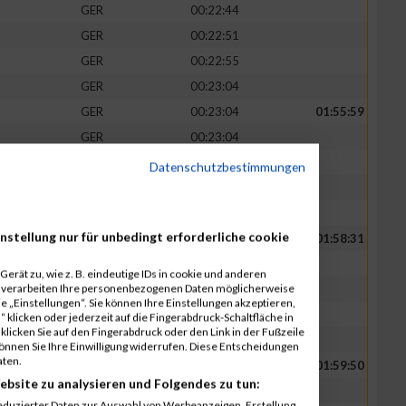
GER
00:22:44
GER
00:22:51
GER
00:22:55
GER
00:23:04
GER
00:23:04
01:55:59
GER
00:23:04
GER
00:23:08
Datenschutzbestimmungen
GER
00:23:16
GER
00:23:27
nstellung nur für unbedingt erforderliche cookie
GER
00:23:33
01:58:31
GER
00:23:38
erät zu, wie z. B. eindeutige IDs in cookie und anderen
r verarbeiten Ihre personenbezogenen Daten möglicherweise
GER
00:23:44
 „Einstellungen“. Sie können Ihre Einstellungen akzeptieren,
GER
00:23:46
 klicken oder jederzeit auf die Fingerabdruck-Schaltfläche in
klicken Sie auf den Fingerabdruck oder den Link in der Fußzeile
GER
00:23:50
können Sie Ihre Einwilligung widerrufen. Diese Entscheidungen
aten.
GER
00:23:52
01:59:50
ebsite zu analysieren und Folgendes zu tun:
GER
00:23:54
eduzierter Daten zur Auswahl von Werbeanzeigen. Erstellung