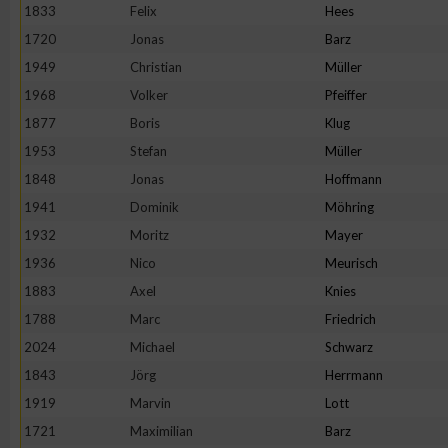
IAB-Besonderheiten:
1833
Felix
Hees
1720
Jonas
Barz
Verwendung genauer Standortdaten
1949
Christian
Müller
1968
Volker
Pfeiffer
Geräte anhand von aktiv angeforderten Informationen identifi
1877
Boris
Klug
1953
Stefan
Müller
Nicht-IAB-Verarbeitungszwecke:
1848
Jonas
Hoffmann
Notwendig
1941
Dominik
Möhring
1932
Moritz
Mayer
Performance
1936
Nico
Meurisch
1883
Axel
Knies
Funktional
1788
Marc
Friedrich
2024
Michael
Schwarz
1843
Jörg
Herrmann
Werbung
1919
Marvin
Lott
1721
Maximilian
Barz