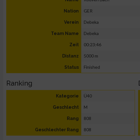
GER
Nation
Debeka
Verein
Debeka
Team Name
00:23:46
Zeit
5000 m
Distanz
Finished
Status
Ranking
Ü40
Kategorie
M
Geschlecht
808
Rang
808
Geschlechter Rang