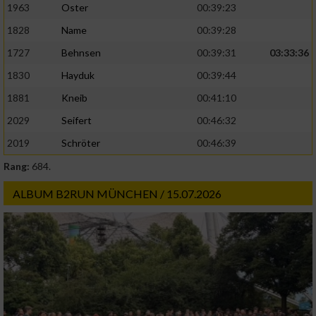
1963
Oster
00:39:23
1828
Name
00:39:28
Analyse von Zielgruppen durch Statistiken
oder Kombinationen von Daten aus
1727
Behnsen
00:39:31
03:33:36
verschiedenen Quellen
1830
Hayduk
00:39:44
Entwicklung und Verbesserung der Angebote
1881
Kneib
00:41:10
2029
Seifert
00:46:32
Verwendung reduzierter Daten zur Auswahl
von Inhalten
2019
Schröter
00:46:39
IAB-Besonderheiten:
Rang:
684.
Verwendung genauer Standortdaten
ALBUM B2RUN MÜNCHEN / 15.07.2026
Geräte anhand von aktiv angeforderten
Informationen identifizieren
Nicht-IAB-Verarbeitungszwecke:
Notwendig