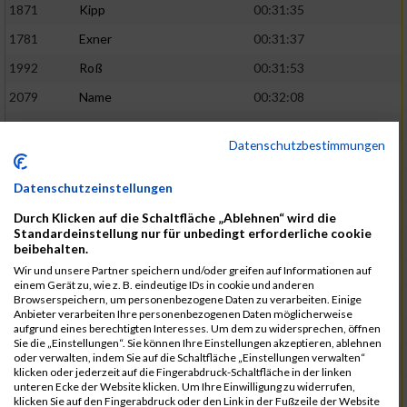
1871
Kipp
00:31:35
1781
Exner
00:31:37
1992
Roß
00:31:53
2079
Name
00:32:08
1893
Kreuzberg
00:32:09
02:41:38
Datenschutzbestimmungen
1905
Langenfeld
00:32:13
2120
Fink
00:32:22
Datenschutzeinstellungen
1787
Friedrich
00:32:27
Durch Klicken auf die Schaltfläche „Ablehnen“ wird die
Standardeinstellung nur für unbedingt erforderliche cookie
1794
Gamisch
00:32:27
beibehalten.
Wir und unsere Partner speichern und/oder greifen auf Informationen auf
2046
Sorger
00:32:30
02:42:48
einem Gerät zu, wie z. B. eindeutige IDs in cookie und anderen
Browserspeichern, um personenbezogene Daten zu verarbeiten. Einige
2047
Sorger
00:32:30
Anbieter verarbeiten Ihre personenbezogenen Daten möglicherweise
aufgrund eines berechtigten Interesses. Um dem zu widersprechen, öffnen
2051
Stephan
00:32:31
Sie die „Einstellungen“. Sie können Ihre Einstellungen akzeptieren, ablehnen
oder verwalten, indem Sie auf die Schaltfläche „Einstellungen verwalten“
2065
Thome
00:32:35
klicken oder jederzeit auf die Fingerabdruck-Schaltfläche in der linken
unteren Ecke der Website klicken. Um Ihre Einwilligung zu widerrufen,
1719
Barth
00:32:42
klicken Sie auf den Fingerabdruck oder den Link in der Fußzeile der Website