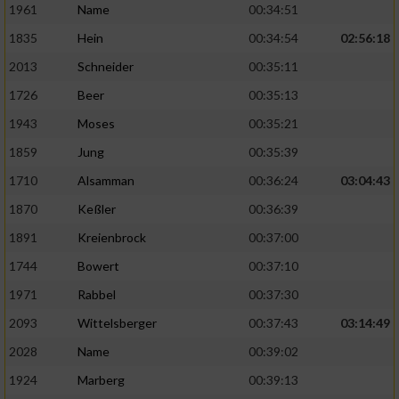
Speichern von oder Zugriff auf Informationen
1961
Name
00:34:51
auf einem Endgerät
1835
Hein
00:34:54
02:56:18
Verwendung reduzierter Daten zur Auswahl
2013
Schneider
00:35:11
von Werbeanzeigen
1726
Beer
00:35:13
Erstellung von Profilen für personalisierte
1943
Moses
00:35:21
Werbung
1859
Jung
00:35:39
Verwendung von Profilen zur Auswahl
1710
Alsamman
00:36:24
03:04:43
personalisierter Werbung
1870
Keßler
00:36:39
Erstellung von Profilen zur Personalisierung
von Inhalten
1891
Kreienbrock
00:37:00
1744
Bowert
00:37:10
Verwendung von Profilen zur Auswahl
personalisierter Inhalte
1971
Rabbel
00:37:30
2093
Wittelsberger
00:37:43
03:14:49
Messung der Werbeleistung
2028
Name
00:39:02
1924
Marberg
00:39:13
Messung der Performance von Inhalten