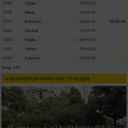
1963
Oster
00:39:23
1828
Name
00:39:28
Analyse von Zielgruppen durch Statistiken
oder Kombinationen von Daten aus
1727
Behnsen
00:39:31
03:33:36
verschiedenen Quellen
1830
Hayduk
00:39:44
Entwicklung und Verbesserung der Angebote
1881
Kneib
00:41:10
2029
Seifert
00:46:32
Verwendung reduzierter Daten zur Auswahl
von Inhalten
2019
Schröter
00:46:39
IAB-Besonderheiten:
Rang:
649.
Verwendung genauer Standortdaten
ALBUM B2RUN MÜNCHEN / 15.07.2026
Geräte anhand von aktiv angeforderten
Informationen identifizieren
Nicht-IAB-Verarbeitungszwecke:
Notwendig