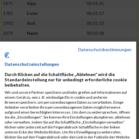
1871
Kipp
00:31:35
1781
Exner
00:31:37
1992
Roß
00:31:53
2079
Name
00:32:08
1893
Kreuzberg
00:32:09
02:41:38
Datenschutzbestimmungen
1905
Langenfeld
00:32:13
2120
Fink
00:32:22
Datenschutzeinstellungen
1787
Friedrich
00:32:27
Durch Klicken auf die Schaltfläche „Ablehnen“ wird die
Standardeinstellung nur für unbedingt erforderliche cookie
1794
Gamisch
00:32:27
beibehalten.
Wir und unsere Partner speichern und/oder greifen auf Informationen auf
2046
Sorger
00:32:30
02:42:48
einem Gerät zu, wie z. B. eindeutige IDs in cookie und anderen
Browserspeichern, um personenbezogene Daten zu verarbeiten. Einige
2047
Sorger
00:32:30
Anbieter verarbeiten Ihre personenbezogenen Daten möglicherweise
aufgrund eines berechtigten Interesses. Um dem zu widersprechen, öffnen
2051
Stephan
00:32:31
Sie die „Einstellungen“. Sie können Ihre Einstellungen akzeptieren, ablehnen
oder verwalten, indem Sie auf die Schaltfläche „Einstellungen verwalten“
2065
Thome
00:32:35
klicken oder jederzeit auf die Fingerabdruck-Schaltfläche in der linken
unteren Ecke der Website klicken. Um Ihre Einwilligung zu widerrufen,
1719
Barth
00:32:42
klicken Sie auf den Fingerabdruck oder den Link in der Fußzeile der Website