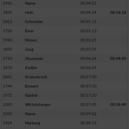
Speichern von oder Zugriff auf Informationen
1961
Name
00:34:51
auf einem Endgerät
1835
Hein
00:34:54
02:56:18
Verwendung reduzierter Daten zur Auswahl
2013
Schneider
00:35:11
von Werbeanzeigen
1726
Beer
00:35:13
Erstellung von Profilen für personalisierte
1943
Moses
00:35:21
Werbung
1859
Jung
00:35:39
Verwendung von Profilen zur Auswahl
1710
Alsamman
00:36:24
03:04:43
personalisierter Werbung
1870
Keßler
00:36:39
Erstellung von Profilen zur Personalisierung
von Inhalten
1891
Kreienbrock
00:37:00
1744
Bowert
00:37:10
Verwendung von Profilen zur Auswahl
personalisierter Inhalte
1971
Rabbel
00:37:30
2093
Wittelsberger
00:37:43
03:14:49
Messung der Werbeleistung
2028
Name
00:39:02
1924
Marberg
00:39:13
Messung der Performance von Inhalten