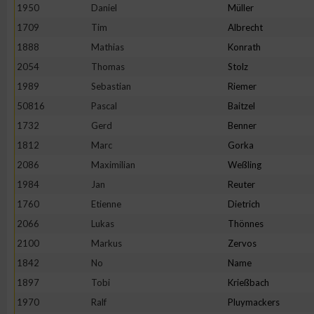
1950
Daniel
Müller
Erstellung von Profilen zur Personalisierung von Inhalten
1709
Tim
Albrecht
1888
Mathias
Konrath
2054
Thomas
Stolz
Verwendung von Profilen zur Auswahl personalisierter Inhalte
1989
Sebastian
Riemer
50816
Pascal
Baitzel
Messung der Werbeleistung
1732
Gerd
Benner
1812
Marc
Gorka
Messung der Performance von Inhalten
2086
Maximilian
Weßling
1984
Jan
Reuter
Analyse von Zielgruppen durch Statistiken oder Kombinatione
1760
Etienne
Dietrich
verschiedenen Quellen
2066
Lukas
Thönnes
2100
Markus
Zervos
Entwicklung und Verbesserung der Angebote
1842
No
Name
1897
Tobi
Krießbach
Verwendung reduzierter Daten zur Auswahl von Inhalten
1970
Ralf
Pluymackers