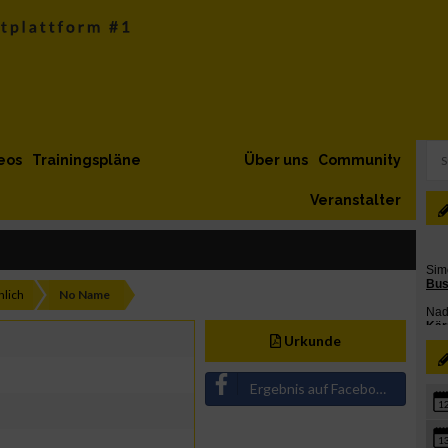
eos
Trainingspläne
Über uns
Community
Veranstalter
lich
No Name
Urkunde
Ergebnis auf Facebook teilen
1
1