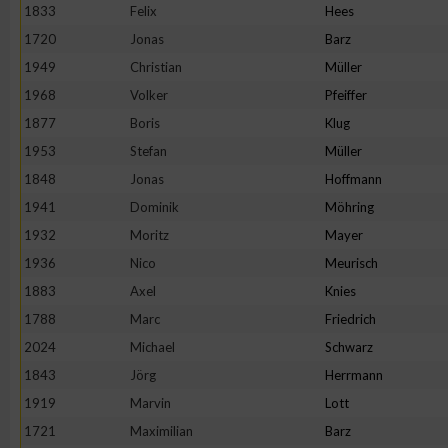
IAB-Besonderheiten:
1833
Felix
Hees
1720
Jonas
Barz
Verwendung genauer Standortdaten
1949
Christian
Müller
1968
Volker
Pfeiffer
Geräte anhand von aktiv angeforderten Informationen identifi
1877
Boris
Klug
1953
Stefan
Müller
Nicht-IAB-Verarbeitungszwecke:
1848
Jonas
Hoffmann
Notwendig
1941
Dominik
Möhring
1932
Moritz
Mayer
Performance
1936
Nico
Meurisch
1883
Axel
Knies
Funktional
1788
Marc
Friedrich
2024
Michael
Schwarz
1843
Jörg
Herrmann
Werbung
1919
Marvin
Lott
1721
Maximilian
Barz