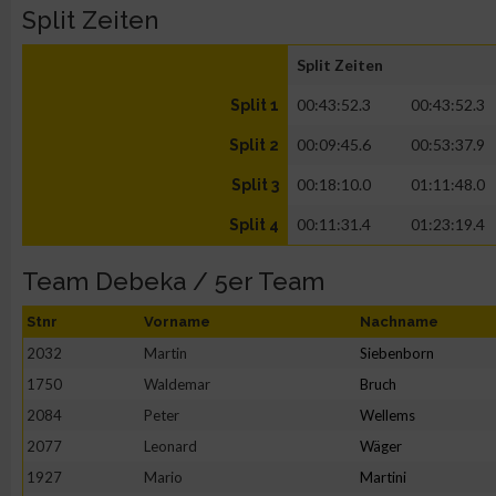
Split Zeiten
Split Zeiten
00:43:52.3
00:43:52.3
Split 1
00:09:45.6
00:53:37.9
Split 2
00:18:10.0
01:11:48.0
Split 3
00:11:31.4
01:23:19.4
Split 4
Team Debeka / 5er Team
Stnr
Vorname
Nachname
2032
Martin
Siebenborn
1750
Waldemar
Bruch
2084
Peter
Wellems
2077
Leonard
Wäger
1927
Mario
Martini