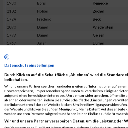
1980
Boris
Reinecke
2102
Holger
Zuchel
1724
Frederic
Beck
2090
Daniel
Wiederstein
1799
Daniel
Geisen
1767
Julian
Dufner
2074
Maurice
Voss
1851
Ralph
Huschka
Datenschutzeinstellungen
2022
Kevin
Schupp
Durch Klicken auf die Schaltfläche „Ablehnen“ wird die Standardei
1772
Martin
Egerer
beibehalten.
1874
Marius
Klein
Wir und unsere Partner speichern und/oder greifen auf Informationen auf einem G
Browserspeichern, um personenbezogene Daten zu verarbeiten. Einige Anbiete
1754
Stefan
Buhr
aufgrund eines berechtigten Interesses. Um dem zu widersprechen, öffnen Sie die
1715
Rouven
Bach
ablehnen oder verwalten, indem Sie auf die Schaltfläche „Einstellungen verwalten“
der linken unteren Ecke der Website klicken. Um Ihre Einwilligung zu widerrufen, 
1890
David
Krämer
der Website und klicken Sie auf den Menüpunkt „Meine Daten“. Auf dieser Seite 
werden unseren Partnern mitgeteilt und haben keinen Einfluss auf die Browserd
1827
Markus
Hartmann
Wir und unsere Partner verarbeiten Daten, um die Leistung der W
1866
Sebastian
Kaspers
Speichern von oder Zugriff auf Informationen auf einem Endgerät. Verwendung r