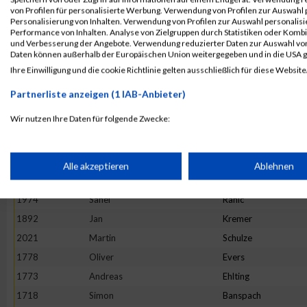
2078
Christian
Wagner
von Profilen für personalisierte Werbung. Verwendung von Profilen zur Auswahl p
Personalisierung von Inhalten. Verwendung von Profilen zur Auswahl personalis
1906
Dominik
Laux
Performance von Inhalten. Analyse von Zielgruppen durch Statistiken oder Komb
und Verbesserung der Angebote. Verwendung reduzierter Daten zur Auswahl von
1728
Marcel
Beilstein
Daten können außerhalb der Europäischen Union weitergegeben und in die USA 
1810
Christoph
Goedtel
Ihre Einwilligung und die cookie Richtlinie gelten ausschließlich für diese Website
1956
Christian
Neitzert
Partnerliste anzeigen (1 IAB-Anbieter)
1713
Sven
Asbach
Wir nutzen Ihre Daten für folgende Zwecke:
1729
Jan
Bengel
IAB-Verarbeitungszwecke:
1749
Patrick
Braun
1875
Markus
Klein
Speichern von oder Zugriff auf Informationen auf einem Endge
Alle akzeptieren
Ablehnen
1991
Martin
Robrecht
1974
Sanel
Rahic
Verwendung reduzierter Daten zur Auswahl von Werbeanzeige
1892
Jan
Kremer
2021
Martin
Schulze
Erstellung von Profilen für personalisierte Werbung
1778
Oliver
Evers
1773
Andreas
Ehlting
Verwendung von Profilen zur Auswahl personalisierter Werbun
1718
Simon
Banspach