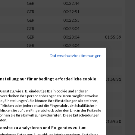
GER
00:22:44
GER
00:22:51
GER
00:22:55
GER
00:23:04
GER
00:23:04
01:55:59
GER
00:23:04
GER
00:23:08
Datenschutzbestimmungen
GER
00:23:16
GER
00:23:27
nstellung nur für unbedingt erforderliche cookie
GER
00:23:33
01:58:31
GER
00:23:38
erät zu, wie z. B. eindeutige IDs in cookie und anderen
r verarbeiten Ihre personenbezogenen Daten möglicherweise
GER
00:23:44
 „Einstellungen“. Sie können Ihre Einstellungen akzeptieren,
GER
00:23:46
 klicken oder jederzeit auf die Fingerabdruck-Schaltfläche in
klicken Sie auf den Fingerabdruck oder den Link in der Fußzeile
GER
00:23:50
können Sie Ihre Einwilligung widerrufen. Diese Entscheidungen
aten.
GER
00:23:52
01:59:50
ebsite zu analysieren und Folgendes zu tun:
GER
00:23:54
eduzierter Daten zur Auswahl von Werbeanzeigen. Erstellung