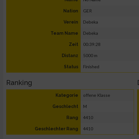
GER
Nation
Debeka
Verein
Debeka
Team Name
00:39:28
Zeit
5000 m
Distanz
Finished
Status
Ranking
offene Klasse
Kategorie
M
Geschlecht
4410
Rang
4410
Geschlechter Rang