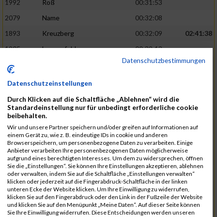
1992
Roß
00:31:53
2079
Name
00:32:08
1893
Kreuzberg
00:32:09
02:41:38
1905
Langenfeld
00:32:13
Datenschutzbestimmungen
2120
Fink
00:32:22
1787
Friedrich
00:32:27
Datenschutzeinstellungen
1794
Gamisch
00:32:27
Durch Klicken auf die Schaltfläche „Ablehnen“ wird die
Standardeinstellung nur für unbedingt erforderliche cookie
2046
Sorger
00:32:30
02:42:48
beibehalten.
2047
Sorger
00:32:30
Wir und unsere Partner speichern und/oder greifen auf Informationen auf
einem Gerät zu, wie z. B. eindeutige IDs in cookie und anderen
2051
Stephan
00:32:31
Browserspeichern, um personenbezogene Daten zu verarbeiten. Einige
Anbieter verarbeiten Ihre personenbezogenen Daten möglicherweise
2065
Thome
00:32:35
aufgrund eines berechtigten Interesses. Um dem zu widersprechen, öffnen
Sie die „Einstellungen“. Sie können Ihre Einstellungen akzeptieren, ablehnen
1719
Barth
00:32:42
oder verwalten, indem Sie auf die Schaltfläche „Einstellungen verwalten“
klicken oder jederzeit auf die Fingerabdruck-Schaltfläche in der linken
2116
Koch
00:32:45
02:44:32
unteren Ecke der Website klicken. Um Ihre Einwilligung zu widerrufen,
klicken Sie auf den Fingerabdruck oder den Link in der Fußzeile der Website
1937
Meyer
00:32:49
und klicken Sie auf den Menüpunkt „Meine Daten“. Auf dieser Seite können
Sie Ihre Einwilligung widerrufen. Diese Entscheidungen werden unseren