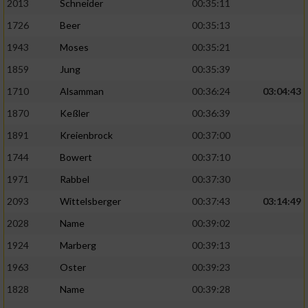
2013
Schneider
00:35:11
Verwendung reduzierter Daten zur Auswahl
1726
Beer
00:35:13
von Werbeanzeigen
1943
Moses
00:35:21
Erstellung von Profilen für personalisierte
1859
Jung
00:35:39
Werbung
1710
Alsamman
00:36:24
03:04:43
Verwendung von Profilen zur Auswahl
1870
Keßler
00:36:39
personalisierter Werbung
1891
Kreienbrock
00:37:00
Erstellung von Profilen zur Personalisierung
1744
Bowert
00:37:10
von Inhalten
1971
Rabbel
00:37:30
Verwendung von Profilen zur Auswahl
2093
Wittelsberger
00:37:43
03:14:49
personalisierter Inhalte
2028
Name
00:39:02
Messung der Werbeleistung
1924
Marberg
00:39:13
1963
Oster
00:39:23
Messung der Performance von Inhalten
1828
Name
00:39:28