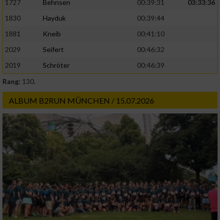
1727
Behnsen
00:39:31
03:33:36
Analyse von Zielgruppen durch Statistiken
oder Kombinationen von Daten aus
1830
Hayduk
00:39:44
verschiedenen Quellen
1881
Kneib
00:41:10
Entwicklung und Verbesserung der Angebote
2029
Seifert
00:46:32
2019
Schröter
00:46:39
Verwendung reduzierter Daten zur Auswahl
von Inhalten
Rang:
130.
IAB-Besonderheiten:
ALBUM B2RUN MÜNCHEN / 15.07.2026
Verwendung genauer Standortdaten
Geräte anhand von aktiv angeforderten
Informationen identifizieren
Nicht-IAB-Verarbeitungszwecke:
Notwendig
Performance