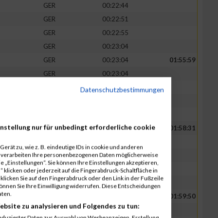
GER
00:22:44
GER
00:22:51
GER
00:22:55
GER
00:23:04
GER
00:23:04
01:55:59
GER
00:23:04
GER
00:23:08
Datenschutzbestimmungen
GER
00:23:16
GER
00:23:27
nstellung nur für unbedingt erforderliche cookie
GER
00:23:33
01:58:31
GER
00:23:38
erät zu, wie z. B. eindeutige IDs in cookie und anderen
r verarbeiten Ihre personenbezogenen Daten möglicherweise
GER
00:23:44
 „Einstellungen“. Sie können Ihre Einstellungen akzeptieren,
GER
00:23:46
 klicken oder jederzeit auf die Fingerabdruck-Schaltfläche in
klicken Sie auf den Fingerabdruck oder den Link in der Fußzeile
GER
00:23:50
können Sie Ihre Einwilligung widerrufen. Diese Entscheidungen
aten.
GER
00:23:52
01:59:50
ebsite zu analysieren und Folgendes zu tun:
GER
00:23:54
eduzierter Daten zur Auswahl von Werbeanzeigen. Erstellung