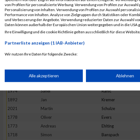
2078
Christian
Wagner
von Profilen für personalisierte Werbung. Verwendung von Profilen zur Auswahl p
Personalisierung von Inhalten. Verwendung von Profilen zur Auswahl personalis
1906
Dominik
Laux
Performance von Inhalten. Analyse von Zielgruppen durch Statistiken oder Komb
und Verbesserung der Angebote. Verwendung reduzierter Daten zur Auswahl von
1728
Marcel
Beilstein
Daten können außerhalb der Europäischen Union weitergegeben und in die USA 
1810
Christoph
Goedtel
Ihre Einwilligung und die cookie Richtlinie gelten ausschließlich für diese Website
1956
Christian
Neitzert
Partnerliste anzeigen (1 IAB-Anbieter)
1713
Sven
Asbach
Wir nutzen Ihre Daten für folgende Zwecke:
1729
Jan
Bengel
IAB-Verarbeitungszwecke:
1749
Patrick
Braun
1875
Markus
Klein
Speichern von oder Zugriff auf Informationen auf einem Endge
Alle akzeptieren
Ablehnen
1991
Martin
Robrecht
1974
Sanel
Rahic
Verwendung reduzierter Daten zur Auswahl von Werbeanzeige
1892
Jan
Kremer
2021
Martin
Schulze
Erstellung von Profilen für personalisierte Werbung
1778
Oliver
Evers
1773
Andreas
Ehlting
Verwendung von Profilen zur Auswahl personalisierter Werbun
1718
Simon
Banspach