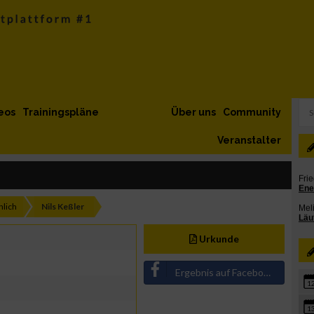
eos
Trainingspläne
Über uns
Community
Veranstalter
lich
Nils Keßler
Urkunde
Ergebnis auf Facebook teilen
1
1