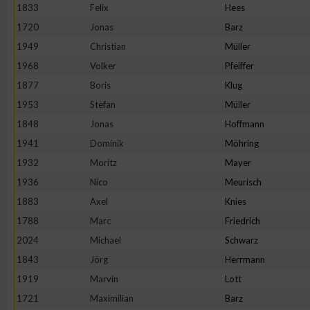
IAB-Besonderheiten:
1833
Felix
Hees
1720
Jonas
Barz
Verwendung genauer Standortdaten
1949
Christian
Müller
1968
Volker
Pfeiffer
Geräte anhand von aktiv angeforderten Informationen identifi
1877
Boris
Klug
1953
Stefan
Müller
Nicht-IAB-Verarbeitungszwecke:
1848
Jonas
Hoffmann
Notwendig
1941
Dominik
Möhring
1932
Moritz
Mayer
Performance
1936
Nico
Meurisch
1883
Axel
Knies
Funktional
1788
Marc
Friedrich
2024
Michael
Schwarz
1843
Jörg
Herrmann
Werbung
1919
Marvin
Lott
1721
Maximilian
Barz