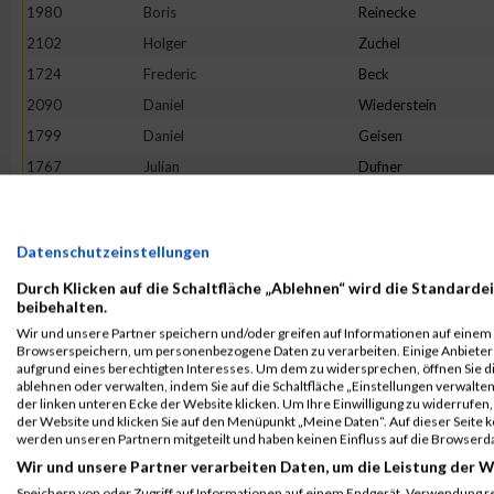
1980
Boris
Reinecke
2102
Holger
Zuchel
1724
Frederic
Beck
2090
Daniel
Wiederstein
1799
Daniel
Geisen
1767
Julian
Dufner
2074
Maurice
Voss
1851
Ralph
Huschka
Datenschutzeinstellungen
2022
Kevin
Schupp
Durch Klicken auf die Schaltfläche „Ablehnen“ wird die Standardei
1772
Martin
Egerer
beibehalten.
1874
Marius
Klein
Wir und unsere Partner speichern und/oder greifen auf Informationen auf einem G
Browserspeichern, um personenbezogene Daten zu verarbeiten. Einige Anbiete
1754
Stefan
Buhr
aufgrund eines berechtigten Interesses. Um dem zu widersprechen, öffnen Sie die
1715
Rouven
Bach
ablehnen oder verwalten, indem Sie auf die Schaltfläche „Einstellungen verwalten“
der linken unteren Ecke der Website klicken. Um Ihre Einwilligung zu widerrufen, 
1890
David
Krämer
der Website und klicken Sie auf den Menüpunkt „Meine Daten“. Auf dieser Seite 
werden unseren Partnern mitgeteilt und haben keinen Einfluss auf die Browserd
1827
Markus
Hartmann
Wir und unsere Partner verarbeiten Daten, um die Leistung der W
1866
Sebastian
Kaspers
Speichern von oder Zugriff auf Informationen auf einem Endgerät. Verwendung r