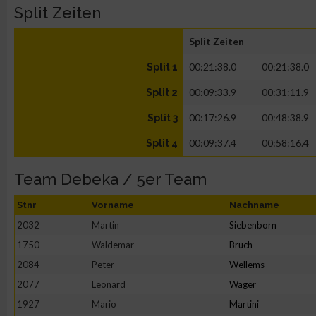
Split Zeiten
Split Zeiten
00:21:38.0
00:21:38.0
Split 1
00:09:33.9
00:31:11.9
Split 2
00:17:26.9
00:48:38.9
Split 3
00:09:37.4
00:58:16.4
Split 4
Team Debeka / 5er Team
Stnr
Vorname
Nachname
2032
Martin
Siebenborn
1750
Waldemar
Bruch
2084
Peter
Wellems
2077
Leonard
Wäger
1927
Mario
Martini