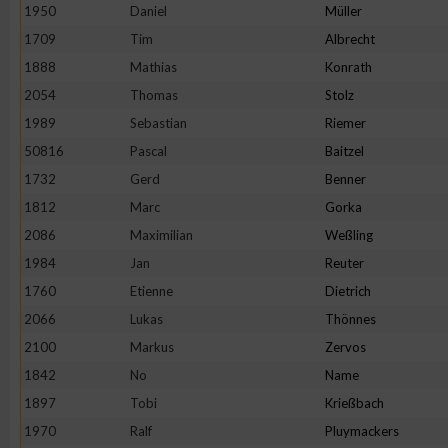
1950
Daniel
Müller
Erstellung von Profilen zur Personalisierung von Inhalten
1709
Tim
Albrecht
1888
Mathias
Konrath
2054
Thomas
Stolz
Verwendung von Profilen zur Auswahl personalisierter Inhalte
1989
Sebastian
Riemer
50816
Pascal
Baitzel
Messung der Werbeleistung
1732
Gerd
Benner
1812
Marc
Gorka
Messung der Performance von Inhalten
2086
Maximilian
Weßling
1984
Jan
Reuter
Analyse von Zielgruppen durch Statistiken oder Kombinatione
1760
Etienne
Dietrich
verschiedenen Quellen
2066
Lukas
Thönnes
2100
Markus
Zervos
Entwicklung und Verbesserung der Angebote
1842
No
Name
1897
Tobi
Krießbach
Verwendung reduzierter Daten zur Auswahl von Inhalten
1970
Ralf
Pluymackers