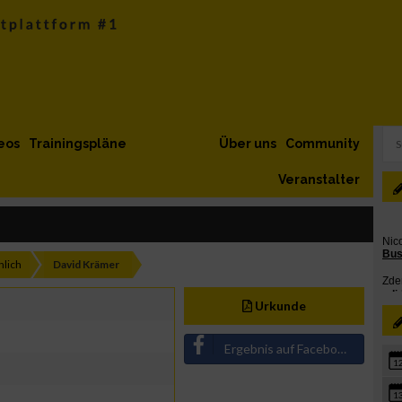
eos
Trainingspläne
Über uns
Community
Veranstalter
lich
David Krämer
Urkunde
Ergebnis auf Facebook teilen
1
1