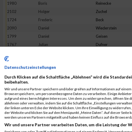
1980
Boris
Reinecke
2102
Holger
Zuchel
1724
Frederic
Beck
2090
Daniel
Wiederstein
1799
Daniel
Geisen
1767
Julian
Dufner
2074
Maurice
Voss
1851
Ralph
Huschka
Datenschutzeinstellungen
2022
Kevin
Schupp
Durch Klicken auf die Schaltfläche „Ablehnen“ wird die Standardei
1772
Martin
Egerer
beibehalten.
1874
Marius
Klein
Wir und unsere Partner speichern und/oder greifen auf Informationen auf einem G
Browserspeichern, um personenbezogene Daten zu verarbeiten. Einige Anbiete
1754
Stefan
Buhr
aufgrund eines berechtigten Interesses. Um dem zu widersprechen, öffnen Sie die
1715
Rouven
Bach
ablehnen oder verwalten, indem Sie auf die Schaltfläche „Einstellungen verwalten“
der linken unteren Ecke der Website klicken. Um Ihre Einwilligung zu widerrufen, 
1890
David
Krämer
der Website und klicken Sie auf den Menüpunkt „Meine Daten“. Auf dieser Seite 
werden unseren Partnern mitgeteilt und haben keinen Einfluss auf die Browserd
1827
Markus
Hartmann
Wir und unsere Partner verarbeiten Daten, um die Leistung der W
1866
Sebastian
Kaspers
Speichern von oder Zugriff auf Informationen auf einem Endgerät. Verwendung r