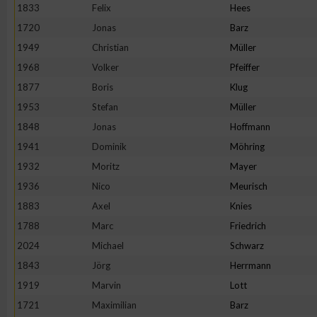
IAB-Besonderheiten:
1833
Felix
Hees
1720
Jonas
Barz
Verwendung genauer Standortdaten
1949
Christian
Müller
1968
Volker
Pfeiffer
Geräte anhand von aktiv angeforderten Informationen identifi
1877
Boris
Klug
1953
Stefan
Müller
Nicht-IAB-Verarbeitungszwecke:
1848
Jonas
Hoffmann
Notwendig
1941
Dominik
Möhring
1932
Moritz
Mayer
Performance
1936
Nico
Meurisch
1883
Axel
Knies
Funktional
1788
Marc
Friedrich
2024
Michael
Schwarz
1843
Jörg
Herrmann
Werbung
1919
Marvin
Lott
1721
Maximilian
Barz