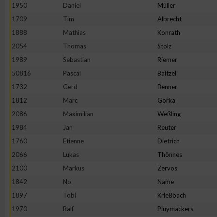
1950
Daniel
Müller
Erstellung von Profilen zur Personalisierung von Inhalten
1709
Tim
Albrecht
1888
Mathias
Konrath
2054
Thomas
Stolz
Verwendung von Profilen zur Auswahl personalisierter Inhalte
1989
Sebastian
Riemer
50816
Pascal
Baitzel
Messung der Werbeleistung
1732
Gerd
Benner
1812
Marc
Gorka
Messung der Performance von Inhalten
2086
Maximilian
Weßling
1984
Jan
Reuter
Analyse von Zielgruppen durch Statistiken oder Kombinatione
1760
Etienne
Dietrich
verschiedenen Quellen
2066
Lukas
Thönnes
2100
Markus
Zervos
Entwicklung und Verbesserung der Angebote
1842
No
Name
1897
Tobi
Krießbach
Verwendung reduzierter Daten zur Auswahl von Inhalten
1970
Ralf
Pluymackers