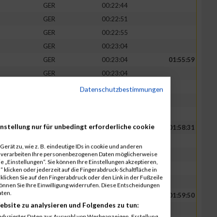
GER
00:22:44
GER
00:22:51
GER
00:22:55
GER
00:23:04
GER
00:23:04
01:55:59
GER
00:23:04
GER
00:23:08
Datenschutzbestimmungen
GER
00:23:16
GER
00:23:27
nstellung nur für unbedingt erforderliche cookie
GER
00:23:33
01:58:31
GER
00:23:38
erät zu, wie z. B. eindeutige IDs in cookie und anderen
r verarbeiten Ihre personenbezogenen Daten möglicherweise
GER
00:23:44
 „Einstellungen“. Sie können Ihre Einstellungen akzeptieren,
GER
00:23:46
 klicken oder jederzeit auf die Fingerabdruck-Schaltfläche in
klicken Sie auf den Fingerabdruck oder den Link in der Fußzeile
GER
00:23:50
können Sie Ihre Einwilligung widerrufen. Diese Entscheidungen
aten.
GER
00:23:52
01:59:50
ebsite zu analysieren und Folgendes zu tun:
GER
00:23:54
eduzierter Daten zur Auswahl von Werbeanzeigen. Erstellung