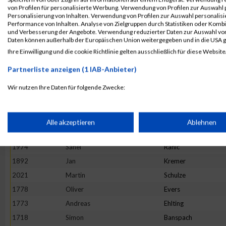
2078
Christian
Wagner
von Profilen für personalisierte Werbung. Verwendung von Profilen zur Auswahl p
Personalisierung von Inhalten. Verwendung von Profilen zur Auswahl personalis
1906
Dominik
Laux
Performance von Inhalten. Analyse von Zielgruppen durch Statistiken oder Komb
und Verbesserung der Angebote. Verwendung reduzierter Daten zur Auswahl von
1728
Marcel
Beilstein
Daten können außerhalb der Europäischen Union weitergegeben und in die USA 
1810
Christoph
Goedtel
Ihre Einwilligung und die cookie Richtlinie gelten ausschließlich für diese Website
1956
Christian
Neitzert
Partnerliste anzeigen (1 IAB-Anbieter)
1713
Sven
Asbach
Wir nutzen Ihre Daten für folgende Zwecke:
1729
Jan
Bengel
IAB-Verarbeitungszwecke:
1749
Patrick
Braun
1875
Markus
Klein
Speichern von oder Zugriff auf Informationen auf einem Endge
Alle akzeptieren
Ablehnen
1991
Martin
Robrecht
1974
Sanel
Rahic
Verwendung reduzierter Daten zur Auswahl von Werbeanzeige
1892
Jan
Kremer
2021
Martin
Schulze
Erstellung von Profilen für personalisierte Werbung
1778
Oliver
Evers
1773
Andreas
Ehlting
Verwendung von Profilen zur Auswahl personalisierter Werbun
1718
Simon
Banspach