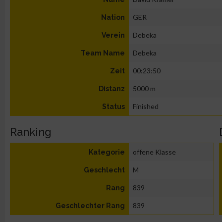
GER
Nation
Debeka
Verein
Debeka
Team Name
00:23:50
Zeit
5000 m
Distanz
Finished
Status
Ranking
offene Klasse
Kategorie
M
Geschlecht
839
Rang
839
Geschlechter Rang