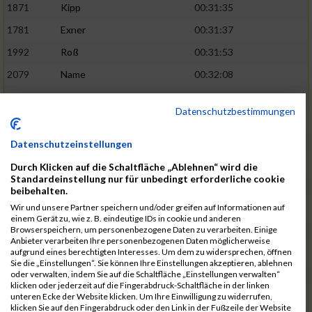
1871
Kipp
00:31:35
1781
Exner
00:31:37
1992
Roß
00:31:53
2079
Name
00:32:08
1893
Kreuzberg
00:32:09
02:41:38
Datenschutzbestimmungen
1905
Langenfeld
00:32:13
2120
Fink
00:32:22
Datenschutzeinstellungen
1787
Friedrich
00:32:27
Durch Klicken auf die Schaltfläche „Ablehnen“ wird die
Standardeinstellung nur für unbedingt erforderliche cookie
1794
Gamisch
00:32:27
beibehalten.
Wir und unsere Partner speichern und/oder greifen auf Informationen auf
2046
Sorger
00:32:30
02:42:48
einem Gerät zu, wie z. B. eindeutige IDs in cookie und anderen
Browserspeichern, um personenbezogene Daten zu verarbeiten. Einige
2047
Sorger
00:32:30
Anbieter verarbeiten Ihre personenbezogenen Daten möglicherweise
aufgrund eines berechtigten Interesses. Um dem zu widersprechen, öffnen
2051
Stephan
00:32:31
Sie die „Einstellungen“. Sie können Ihre Einstellungen akzeptieren, ablehnen
oder verwalten, indem Sie auf die Schaltfläche „Einstellungen verwalten“
2065
Thome
00:32:35
klicken oder jederzeit auf die Fingerabdruck-Schaltfläche in der linken
unteren Ecke der Website klicken. Um Ihre Einwilligung zu widerrufen,
1719
Barth
00:32:42
klicken Sie auf den Fingerabdruck oder den Link in der Fußzeile der Website