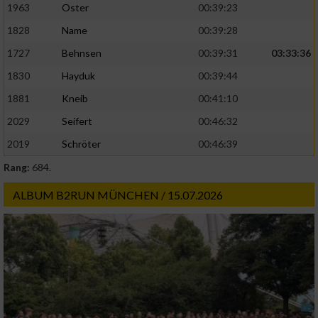
1963
Oster
00:39:23
1828
Name
00:39:28
Analyse von Zielgruppen durch Statistiken
oder Kombinationen von Daten aus
1727
Behnsen
00:39:31
03:33:36
verschiedenen Quellen
1830
Hayduk
00:39:44
Entwicklung und Verbesserung der Angebote
1881
Kneib
00:41:10
2029
Seifert
00:46:32
Verwendung reduzierter Daten zur Auswahl
von Inhalten
2019
Schröter
00:46:39
IAB-Besonderheiten:
Rang:
684.
Verwendung genauer Standortdaten
ALBUM B2RUN MÜNCHEN / 15.07.2026
Geräte anhand von aktiv angeforderten
Informationen identifizieren
Nicht-IAB-Verarbeitungszwecke:
Notwendig