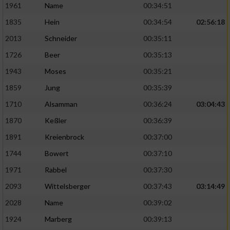
Speichern von oder Zugriff auf Informationen
1961
Name
00:34:51
auf einem Endgerät
1835
Hein
00:34:54
02:56:18
Verwendung reduzierter Daten zur Auswahl
2013
Schneider
00:35:11
von Werbeanzeigen
1726
Beer
00:35:13
Erstellung von Profilen für personalisierte
1943
Moses
00:35:21
Werbung
1859
Jung
00:35:39
Verwendung von Profilen zur Auswahl
1710
Alsamman
00:36:24
03:04:43
personalisierter Werbung
1870
Keßler
00:36:39
Erstellung von Profilen zur Personalisierung
von Inhalten
1891
Kreienbrock
00:37:00
1744
Bowert
00:37:10
Verwendung von Profilen zur Auswahl
personalisierter Inhalte
1971
Rabbel
00:37:30
2093
Wittelsberger
00:37:43
03:14:49
Messung der Werbeleistung
2028
Name
00:39:02
1924
Marberg
00:39:13
Messung der Performance von Inhalten