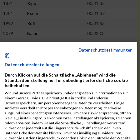
1871
Kipp
00:31:35
1781
Exner
00:31:37
1992
Roß
00:31:53
2079
Name
00:32:08
1893
Kreuzberg
00:32:09
02:41:38
Datenschutzbestimmungen
1905
Langenfeld
00:32:13
2120
Fink
00:32:22
Datenschutzeinstellungen
1787
Friedrich
00:32:27
Durch Klicken auf die Schaltfläche „Ablehnen“ wird die
Standardeinstellung nur für unbedingt erforderliche cookie
1794
Gamisch
00:32:27
beibehalten.
Wir und unsere Partner speichern und/oder greifen auf Informationen auf
2046
Sorger
00:32:30
02:42:48
einem Gerät zu, wie z. B. eindeutige IDs in cookie und anderen
Browserspeichern, um personenbezogene Daten zu verarbeiten. Einige
2047
Sorger
00:32:30
Anbieter verarbeiten Ihre personenbezogenen Daten möglicherweise
aufgrund eines berechtigten Interesses. Um dem zu widersprechen, öffnen
2051
Stephan
00:32:31
Sie die „Einstellungen“. Sie können Ihre Einstellungen akzeptieren, ablehnen
oder verwalten, indem Sie auf die Schaltfläche „Einstellungen verwalten“
2065
Thome
00:32:35
klicken oder jederzeit auf die Fingerabdruck-Schaltfläche in der linken
unteren Ecke der Website klicken. Um Ihre Einwilligung zu widerrufen,
1719
Barth
00:32:42
klicken Sie auf den Fingerabdruck oder den Link in der Fußzeile der Website