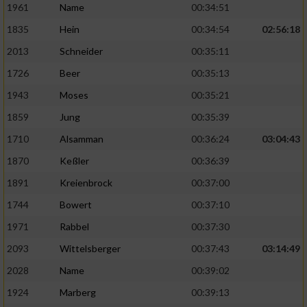
Speichern von oder Zugriff auf Informationen
1961
Name
00:34:51
auf einem Endgerät
1835
Hein
00:34:54
02:56:18
Verwendung reduzierter Daten zur Auswahl
2013
Schneider
00:35:11
von Werbeanzeigen
1726
Beer
00:35:13
Erstellung von Profilen für personalisierte
1943
Moses
00:35:21
Werbung
1859
Jung
00:35:39
Verwendung von Profilen zur Auswahl
1710
Alsamman
00:36:24
03:04:43
personalisierter Werbung
1870
Keßler
00:36:39
Erstellung von Profilen zur Personalisierung
von Inhalten
1891
Kreienbrock
00:37:00
1744
Bowert
00:37:10
Verwendung von Profilen zur Auswahl
personalisierter Inhalte
1971
Rabbel
00:37:30
2093
Wittelsberger
00:37:43
03:14:49
Messung der Werbeleistung
2028
Name
00:39:02
1924
Marberg
00:39:13
Messung der Performance von Inhalten