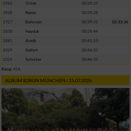
1963
Oster
00:39:23
1828
Name
00:39:28
Analyse von Zielgruppen durch Statistiken
oder Kombinationen von Daten aus
1727
Behnsen
00:39:31
03:33:36
verschiedenen Quellen
1830
Hayduk
00:39:44
Entwicklung und Verbesserung der Angebote
1881
Kneib
00:41:10
2029
Seifert
00:46:32
Verwendung reduzierter Daten zur Auswahl
von Inhalten
2019
Schröter
00:46:39
IAB-Besonderheiten:
Rang:
454.
Verwendung genauer Standortdaten
ALBUM B2RUN MÜNCHEN / 15.07.2026
Geräte anhand von aktiv angeforderten
Informationen identifizieren
Nicht-IAB-Verarbeitungszwecke:
Notwendig