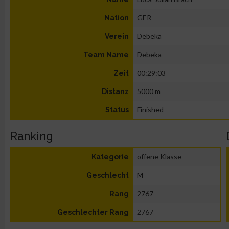
GER
Nation
Debeka
Verein
Debeka
Team Name
00:29:03
Zeit
5000 m
Distanz
Finished
Status
Ranking
offene Klasse
Kategorie
M
Geschlecht
2767
Rang
2767
Geschlechter Rang