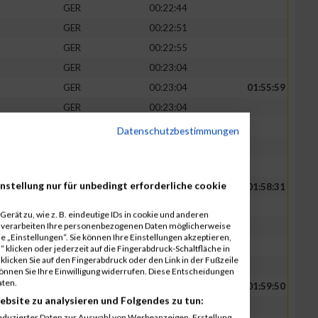
GER
00:22:44
GER
00:22:51
GER
00:22:55
GER
00:23:04
GER
00:23:04
01:55:59
GER
00:23:04
GER
00:23:08
Datenschutzbestimmungen
GER
00:23:16
GER
00:23:27
nstellung nur für unbedingt erforderliche cookie
GER
00:23:33
01:58:31
GER
00:23:38
erät zu, wie z. B. eindeutige IDs in cookie und anderen
r verarbeiten Ihre personenbezogenen Daten möglicherweise
GER
00:23:44
 „Einstellungen“. Sie können Ihre Einstellungen akzeptieren,
GER
00:23:46
 klicken oder jederzeit auf die Fingerabdruck-Schaltfläche in
klicken Sie auf den Fingerabdruck oder den Link in der Fußzeile
GER
00:23:50
können Sie Ihre Einwilligung widerrufen. Diese Entscheidungen
aten.
GER
00:23:52
01:59:50
ebsite zu analysieren und Folgendes zu tun:
GER
00:23:54
eduzierter Daten zur Auswahl von Werbeanzeigen. Erstellung