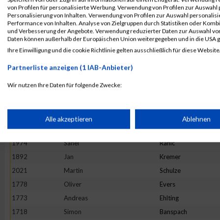
2078
Christian
Wagner
von Profilen für personalisierte Werbung. Verwendung von Profilen zur Auswahl p
Personalisierung von Inhalten. Verwendung von Profilen zur Auswahl personalis
1906
Dominik
Laux
Performance von Inhalten. Analyse von Zielgruppen durch Statistiken oder Komb
und Verbesserung der Angebote. Verwendung reduzierter Daten zur Auswahl von
1728
Marcel
Beilstein
Daten können außerhalb der Europäischen Union weitergegeben und in die USA 
1810
Christoph
Goedtel
Ihre Einwilligung und die cookie Richtlinie gelten ausschließlich für diese Website
1956
Christian
Neitzert
Partnerliste anzeigen (1 IAB-Anbieter)
1713
Sven
Asbach
Wir nutzen Ihre Daten für folgende Zwecke:
1729
Jan
Bengel
IAB-Verarbeitungszwecke:
1749
Patrick
Braun
1875
Markus
Klein
Speichern von oder Zugriff auf Informationen auf einem Endge
Alle akzeptieren
Ablehnen
1991
Martin
Robrecht
1974
Sanel
Rahic
Verwendung reduzierter Daten zur Auswahl von Werbeanzeige
1892
Jan
Kremer
2021
Martin
Schulze
Erstellung von Profilen für personalisierte Werbung
1778
Oliver
Evers
1773
Andreas
Ehlting
Verwendung von Profilen zur Auswahl personalisierter Werbun
1718
Simon
Banspach