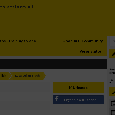
eos
Trainingspläne
Über uns
Community
Veranstalter
lich
Luca-Julian Brach
Urkunde
Ergebnis auf Facebook teilen
1
1