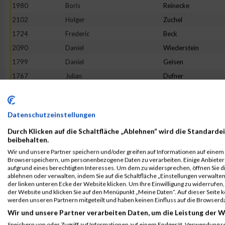
1980
Boris
Reinecke
2102
Holger
Zuchel
1724
Frederic
Beck
2090
Daniel
Wiederstein
1799
Daniel
Geisen
1767
Julian
Dufner
2074
Maurice
Voss
1851
Ralph
Huschka
Datenschutzeinstellungen
2022
Kevin
Schupp
Durch Klicken auf die Schaltfläche „Ablehnen“ wird die Standardei
1772
Martin
Egerer
beibehalten.
1874
Marius
Klein
Wir und unsere Partner speichern und/oder greifen auf Informationen auf einem G
Browserspeichern, um personenbezogene Daten zu verarbeiten. Einige Anbiete
1754
Stefan
Buhr
aufgrund eines berechtigten Interesses. Um dem zu widersprechen, öffnen Sie die
1715
Rouven
Bach
ablehnen oder verwalten, indem Sie auf die Schaltfläche „Einstellungen verwalten“
der linken unteren Ecke der Website klicken. Um Ihre Einwilligung zu widerrufen, 
1890
David
Krämer
der Website und klicken Sie auf den Menüpunkt „Meine Daten“. Auf dieser Seite 
werden unseren Partnern mitgeteilt und haben keinen Einfluss auf die Browserd
1827
Markus
Hartmann
Wir und unsere Partner verarbeiten Daten, um die Leistung der W
1866
Sebastian
Kaspers
Speichern von oder Zugriff auf Informationen auf einem Endgerät. Verwendung r