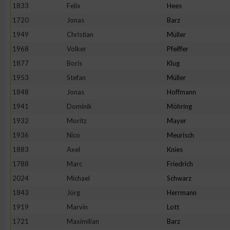
IAB-Besonderheiten:
1833
Felix
Hees
1720
Jonas
Barz
Verwendung genauer Standortdaten
1949
Christian
Müller
1968
Volker
Pfeiffer
Geräte anhand von aktiv angeforderten Informationen identifi
1877
Boris
Klug
1953
Stefan
Müller
Nicht-IAB-Verarbeitungszwecke:
1848
Jonas
Hoffmann
Notwendig
1941
Dominik
Möhring
1932
Moritz
Mayer
Performance
1936
Nico
Meurisch
1883
Axel
Knies
Funktional
1788
Marc
Friedrich
2024
Michael
Schwarz
1843
Jörg
Herrmann
Werbung
1919
Marvin
Lott
1721
Maximilian
Barz