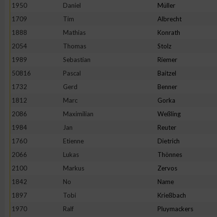
1950
Daniel
Müller
Erstellung von Profilen zur Personalisierung von Inhalten
1709
Tim
Albrecht
1888
Mathias
Konrath
2054
Thomas
Stolz
Verwendung von Profilen zur Auswahl personalisierter Inhalte
1989
Sebastian
Riemer
50816
Pascal
Baitzel
Messung der Werbeleistung
1732
Gerd
Benner
1812
Marc
Gorka
Messung der Performance von Inhalten
2086
Maximilian
Weßling
1984
Jan
Reuter
Analyse von Zielgruppen durch Statistiken oder Kombinatione
1760
Etienne
Dietrich
verschiedenen Quellen
2066
Lukas
Thönnes
2100
Markus
Zervos
Entwicklung und Verbesserung der Angebote
1842
No
Name
1897
Tobi
Krießbach
Verwendung reduzierter Daten zur Auswahl von Inhalten
1970
Ralf
Pluymackers