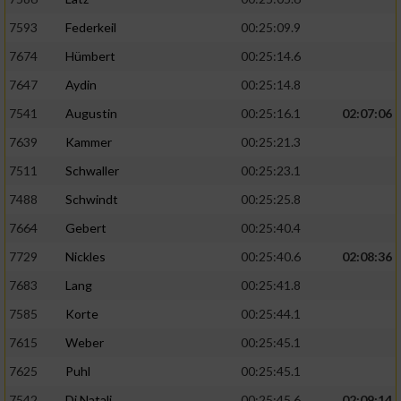
7593
Federkeil
00:25:09.9
7674
Hümbert
00:25:14.6
7647
Aydin
00:25:14.8
7541
Augustin
00:25:16.1
02:07:06
7639
Kammer
00:25:21.3
7511
Schwaller
00:25:23.1
7488
Schwindt
00:25:25.8
7664
Gebert
00:25:40.4
7729
Nickles
00:25:40.6
02:08:36
7683
Lang
00:25:41.8
7585
Korte
00:25:44.1
7615
Weber
00:25:45.1
7625
Puhl
00:25:45.1
7542
Di Natali
00:25:45.6
02:09:14