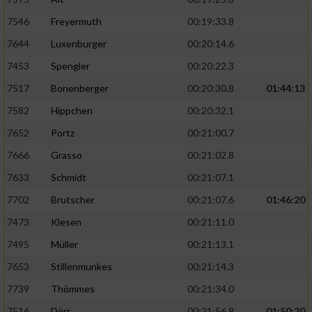
7546
Freyermuth
00:19:33.8
7644
Luxenburger
00:20:14.6
7453
Spengler
00:20:22.3
7517
Bonenberger
00:20:30.8
01:44:13
7582
Hippchen
00:20:32.1
7652
Portz
00:21:00.7
7666
Grasso
00:21:02.8
7633
Schmidt
00:21:07.1
7702
Brutscher
00:21:07.6
01:46:20
7473
Klesen
00:21:11.0
7495
Müller
00:21:13.1
7653
Stillenmunkes
00:21:14.3
7739
Thömmes
00:21:34.0
7516
Dörr
00:21:56.8
01:50:20