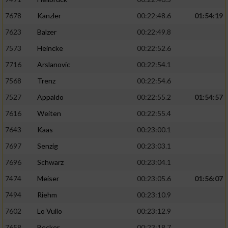
7678
Kanzler
00:22:48.6
01:54:19
7623
Balzer
00:22:49.8
7573
Heincke
00:22:52.6
7716
Arslanovic
00:22:54.1
7568
Trenz
00:22:54.6
7527
Appaldo
00:22:55.2
01:54:57
7616
Weiten
00:22:55.4
7643
Kaas
00:23:00.1
7697
Senzig
00:23:03.1
7696
Schwarz
00:23:04.1
7474
Meiser
00:23:05.6
01:56:07
7494
Riehm
00:23:10.9
7602
Lo Vullo
00:23:12.9
7658
Becker
00:23:18.7