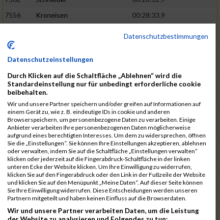
7556
Kroneisen
00:28:33.9
7463
Motsch
00:28:37.6
Datenschutzbestimmungen
7540
Altmeyer
00:28:53.1
Datenschutzeinstellungen
7712
Welter
00:28:53.6
02:26:13
Durch Klicken auf die Schaltfläche „Ablehnen“ wird die
7670
Hensel
00:29:09.1
Standardeinstellung nur für unbedingt erforderliche cookie
beibehalten.
7507
Pingen
00:29:23.4
Wir und unsere Partner speichern und/oder greifen auf Informationen auf
7730
Planta
00:29:23.6
einem Gerät zu, wie z. B. eindeutige IDs in cookie und anderen
Browserspeichern, um personenbezogene Daten zu verarbeiten. Einige
7641
Heit
00:29:24.1
Anbieter verarbeiten Ihre personenbezogenen Daten möglicherweise
aufgrund eines berechtigten Interesses. Um dem zu widersprechen, öffnen
7682
Klein
00:29:34.6
02:28:48
Sie die „Einstellungen“. Sie können Ihre Einstellungen akzeptieren, ablehnen
oder verwalten, indem Sie auf die Schaltfläche „Einstellungen verwalten“
7732
Samson
00:29:36.6
klicken oder jederzeit auf die Fingerabdruck-Schaltfläche in der linken
unteren Ecke der Website klicken. Um Ihre Einwilligung zu widerrufen,
7544
Faltenbacher
00:29:46.5
klicken Sie auf den Fingerabdruck oder den Link in der Fußzeile der Website
und klicken Sie auf den Menüpunkt „Meine Daten“. Auf dieser Seite können
7456
Jacobi
00:29:47.1
Sie Ihre Einwilligung widerrufen. Diese Entscheidungen werden unseren
Partnern mitgeteilt und haben keinen Einfluss auf die Browserdaten.
7624
Lagally
00:30:04.1
Wir und unsere Partner verarbeiten Daten, um die Leistung
der Website zu analysieren und Folgendes zu tun:
7649
Linnenbach
00:30:07.6
02:31:41