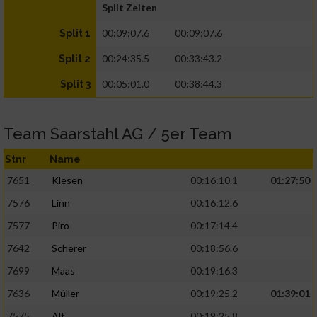
Split Zeiten
00:09:07.6
00:09:07.6
Split 1
00:24:35.5
00:33:43.2
Split 2
00:05:01.0
00:38:44.3
Split 3
Team Saarstahl AG / 5er Team
Stnr
Name
7651
Klesen
00:16:10.1
01:27:50
7576
Linn
00:16:12.6
7577
Piro
00:17:14.4
7642
Scherer
00:18:56.6
7699
Maas
00:19:16.3
7636
Müller
00:19:25.2
01:39:01
7575
Alt
00:19:25.8