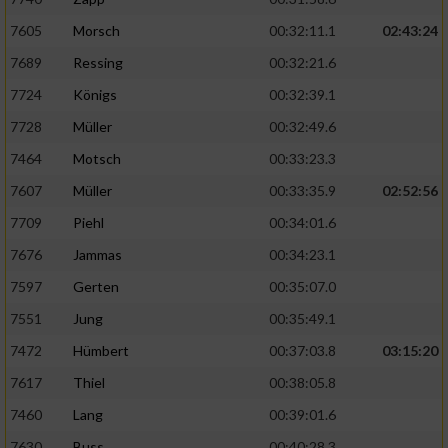
7605
Morsch
00:32:11.1
02:43:24
Erstellung von Profilen für personalisierte
Werbung
7689
Ressing
00:32:21.6
7724
Königs
00:32:39.1
Verwendung von Profilen zur Auswahl
personalisierter Werbung
7728
Müller
00:32:49.6
7464
Motsch
00:33:23.3
Erstellung von Profilen zur Personalisierung
von Inhalten
7607
Müller
00:33:35.9
02:52:56
7709
Piehl
00:34:01.6
Verwendung von Profilen zur Auswahl
personalisierter Inhalte
7676
Jammas
00:34:23.1
7597
Gerten
00:35:07.0
Messung der Werbeleistung
7551
Jung
00:35:49.1
7472
Hümbert
00:37:03.8
03:15:20
Messung der Performance von Inhalten
7617
Thiel
00:38:05.8
Analyse von Zielgruppen durch Statistiken
7460
Lang
00:39:01.6
oder Kombinationen von Daten aus
verschiedenen Quellen
7630
Buss
00:40:28.3