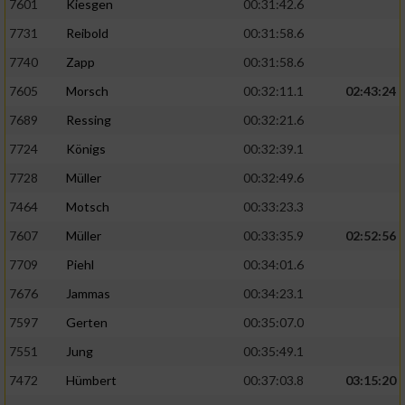
7601
Kiesgen
00:31:42.6
Verwendung reduzierter Daten zur Auswahl
von Werbeanzeigen
7731
Reibold
00:31:58.6
7740
Zapp
00:31:58.6
Erstellung von Profilen für personalisierte
Werbung
7605
Morsch
00:32:11.1
02:43:24
7689
Ressing
00:32:21.6
Verwendung von Profilen zur Auswahl
personalisierter Werbung
7724
Königs
00:32:39.1
7728
Müller
00:32:49.6
Erstellung von Profilen zur Personalisierung
von Inhalten
7464
Motsch
00:33:23.3
Verwendung von Profilen zur Auswahl
7607
Müller
00:33:35.9
02:52:56
personalisierter Inhalte
7709
Piehl
00:34:01.6
7676
Jammas
00:34:23.1
Messung der Werbeleistung
7597
Gerten
00:35:07.0
7551
Jung
00:35:49.1
Messung der Performance von Inhalten
7472
Hümbert
00:37:03.8
03:15:20
Analyse von Zielgruppen durch Statistiken