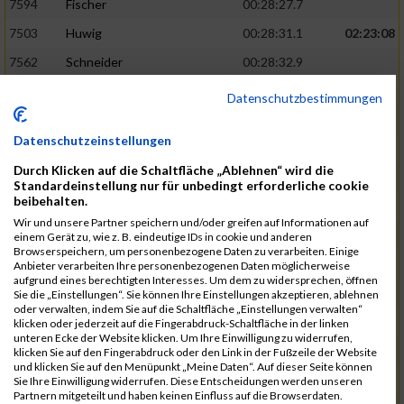
7594
Fischer
00:28:27.7
7503
Huwig
00:28:31.1
02:23:08
7562
Schneider
00:28:32.9
7556
Kroneisen
00:28:33.9
Datenschutzbestimmungen
7463
Motsch
00:28:37.6
Datenschutzeinstellungen
7540
Altmeyer
00:28:53.1
Durch Klicken auf die Schaltfläche „Ablehnen“ wird die
7712
Welter
00:28:53.6
02:26:13
Standardeinstellung nur für unbedingt erforderliche cookie
beibehalten.
7670
Hensel
00:29:09.1
Wir und unsere Partner speichern und/oder greifen auf Informationen auf
7507
Pingen
00:29:23.4
einem Gerät zu, wie z. B. eindeutige IDs in cookie und anderen
Browserspeichern, um personenbezogene Daten zu verarbeiten. Einige
7730
Planta
00:29:23.6
Anbieter verarbeiten Ihre personenbezogenen Daten möglicherweise
aufgrund eines berechtigten Interesses. Um dem zu widersprechen, öffnen
7641
Heit
00:29:24.1
Sie die „Einstellungen“. Sie können Ihre Einstellungen akzeptieren, ablehnen
oder verwalten, indem Sie auf die Schaltfläche „Einstellungen verwalten“
7682
Klein
00:29:34.6
02:28:48
klicken oder jederzeit auf die Fingerabdruck-Schaltfläche in der linken
unteren Ecke der Website klicken. Um Ihre Einwilligung zu widerrufen,
7732
Samson
00:29:36.6
klicken Sie auf den Fingerabdruck oder den Link in der Fußzeile der Website
und klicken Sie auf den Menüpunkt „Meine Daten“. Auf dieser Seite können
7544
Faltenbacher
00:29:46.5
Sie Ihre Einwilligung widerrufen. Diese Entscheidungen werden unseren
Partnern mitgeteilt und haben keinen Einfluss auf die Browserdaten.