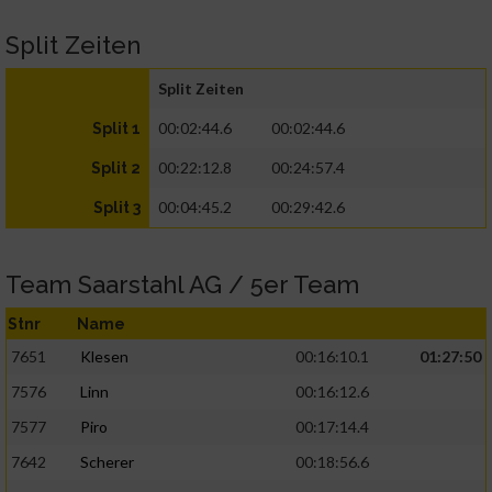
Split Zeiten
Split Zeiten
00:02:44.6
00:02:44.6
Split 1
00:22:12.8
00:24:57.4
Split 2
00:04:45.2
00:29:42.6
Split 3
Team Saarstahl AG / 5er Team
Stnr
Name
7651
Klesen
00:16:10.1
01:27:50
7576
Linn
00:16:12.6
7577
Piro
00:17:14.4
7642
Scherer
00:18:56.6