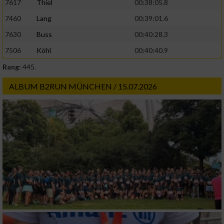
7617
Thiel
00:38:05.8
oder Kombinationen von Daten aus
verschiedenen Quellen
7460
Lang
00:39:01.6
7630
Buss
00:40:28.3
Entwicklung und Verbesserung der Angebote
7506
Köhl
00:40:40.9
Verwendung reduzierter Daten zur Auswahl
Rang:
445.
von Inhalten
ALBUM B2RUN MÜNCHEN / 15.07.2026
IAB-Besonderheiten:
Verwendung genauer Standortdaten
Geräte anhand von aktiv angeforderten
Informationen identifizieren
Nicht-IAB-Verarbeitungszwecke:
Notwendig
Performance