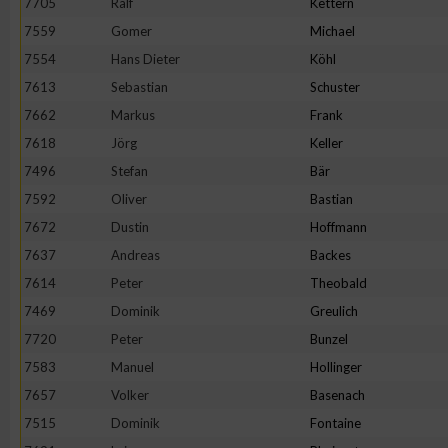
7705
Ralf
Kettern
7559
Gomer
Michael
Erstellung von Profilen zur Personalisierung von Inhalten
7554
Hans Dieter
Köhl
7613
Sebastian
Schuster
Verwendung von Profilen zur Auswahl personalisierter Inhalte
7662
Markus
Frank
7618
Jörg
Keller
Messung der Werbeleistung
7496
Stefan
Bär
7592
Oliver
Bastian
Messung der Performance von Inhalten
7672
Dustin
Hoffmann
7637
Andreas
Backes
Analyse von Zielgruppen durch Statistiken oder Kombinatione
7614
Peter
Theobald
verschiedenen Quellen
7469
Dominik
Greulich
7720
Peter
Bunzel
Entwicklung und Verbesserung der Angebote
7583
Manuel
Hollinger
7657
Volker
Basenach
Verwendung reduzierter Daten zur Auswahl von Inhalten
7515
Dominik
Fontaine