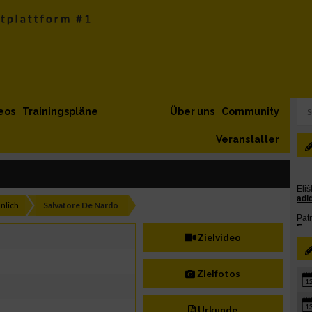
eos
Trainingspläne
Über uns
Community
Veranstalter
nlich
Salvatore De Nardo
Zielvideo
Zielfotos
1
1
Urkunde