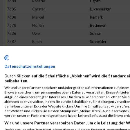
7684
Rosario
Ligotti
7685
Carsten
Luxenburger
7688
Marcel
Remark
7578
Florian
Bettinger
7536
Uwe
Schnur
7587
Ralph
Schneider
7690
León
Rheinert
7455
Frank
Feß
7468
Lena
Becker
Datenschutzeinstellungen
7571
Michael
Resch
Durch Klicken auf die Schaltfläche „Ablehnen“ wird die Standardei
beibehalten.
7493
Sebastian
Müller
Wir und unsere Partner speichern und/oder greifen auf Informationen auf einem G
7715
Marcel
Paulus
Browserspeichern, um personenbezogene Daten zu verarbeiten. Einige Anbiete
aufgrund eines berechtigten Interesses. Um dem zu widersprechen, öffnen Sie die
7491
Bernhard
Hellbrück
ablehnen oder verwalten, indem Sie auf die Schaltfläche „Einstellungen verwalten“
der linken unteren Ecke der Website klicken. Um Ihre Einwilligung zu widerrufen, 
7678
Patrick
Kanzler
der Website und klicken Sie auf den Menüpunkt „Meine Daten“. Auf dieser Seite 
7623
Steven
Balzer
werden unseren Partnern mitgeteilt und haben keinen Einfluss auf die Browserd
Wir und unsere Partner verarbeiten Daten, um die Leistung der W
7573
Peter
Heincke
Speichern von oder Zugriff auf Informationen auf einem Endgerät. Verwendung r