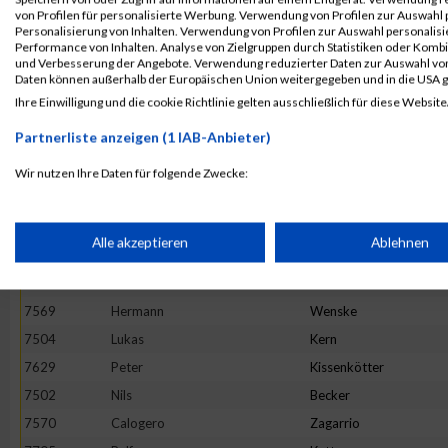
7716
Elvin
Arslanovic
von Profilen für personalisierte Werbung. Verwendung von Profilen zur Auswahl p
7568
Thomas
Trenz
Personalisierung von Inhalten. Verwendung von Profilen zur Auswahl personalis
Performance von Inhalten. Analyse von Zielgruppen durch Statistiken oder Komb
7527
Hugo
Appaldo
und Verbesserung der Angebote. Verwendung reduzierter Daten zur Auswahl von
Daten können außerhalb der Europäischen Union weitergegeben und in die USA 
7616
Jannik
Weiten
Ihre Einwilligung und die cookie Richtlinie gelten ausschließlich für diese Website
7643
Julian
Kaas
Partnerliste anzeigen (1 IAB-Anbieter)
7697
Markus
Senzig
7696
Kai
Schwarz
Wir nutzen Ihre Daten für folgende Zwecke:
IAB-Verarbeitungszwecke:
7474
Yannick
Meiser
7494
Tobias
Riehm
Speichern von oder Zugriff auf Informationen auf einem Endge
Alle akzeptieren
Ablehnen
7602
Angelo
Lo Vullo
7658
Oliver
Becker
Verwendung reduzierter Daten zur Auswahl von Werbeanzeige
7569
Hermann
Wenske
7504
Lukas
Kern
Erstellung von Profilen für personalisierte Werbung
7629
Peter
Kissenkötter
7502
Nils
Becker
7570
Calogero
Zagarrio
Verwendung von Profilen zur Auswahl personalisierter Werbun