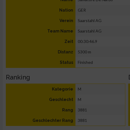
GER
Nation
Saarstahl AG
Verein
Saarstahl AG
Team Name
00:30:46.9
Zeit
5300 m
Distanz
Finished
Status
Ranking
M
Kategorie
M
Geschlecht
3881
Rang
3881
Geschlechter Rang