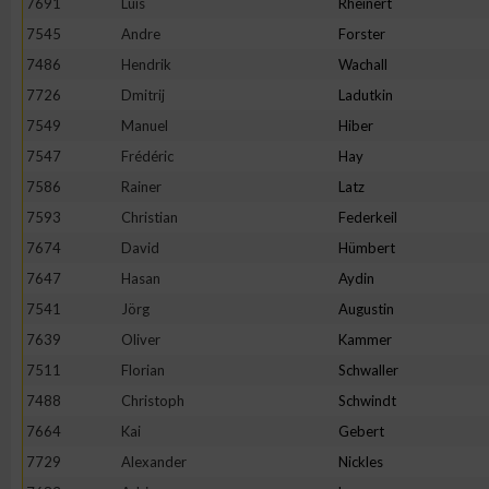
7691
Luis
Rheinert
IAB-Besonderheiten:
7545
Andre
Forster
Verwendung genauer Standortdaten
7486
Hendrik
Wachall
7726
Dmitrij
Ladutkin
Geräte anhand von aktiv angeforderten Informationen identifi
7549
Manuel
Hiber
7547
Frédéric
Hay
Nicht-IAB-Verarbeitungszwecke:
7586
Rainer
Latz
Notwendig
7593
Christian
Federkeil
7674
David
Hümbert
7647
Hasan
Aydin
Performance
7541
Jörg
Augustin
7639
Oliver
Kammer
Funktional
7511
Florian
Schwaller
7488
Christoph
Schwindt
Werbung
7664
Kai
Gebert
7729
Alexander
Nickles