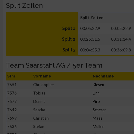
Split Zeiten
Split Zeiten
00:05:22.9
00:05:22.9
Split 1
00:25:51.5
00:31:14.4
Split 2
00:04:55.3
00:36:09.8
Split 3
Team Saarstahl AG / 5er Team
Stnr
Vorname
Nachname
7651
Christopher
Klesen
7576
Tobias
Linn
7577
Dennis
Piro
7642
Sascha
Scherer
7699
Christian
Maas
7636
Stefan
Müller