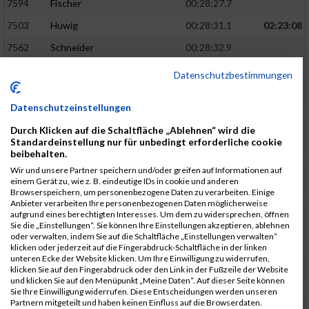
7594
Fischer
00:28:27.7
7503
Huwig
00:28:31.1
02:23:08
7562
Schneider
00:28:32.9
7556
Kroneisen
00:28:33.9
Datenschutzbestimmungen
7463
Motsch
00:28:37.6
Datenschutzeinstellungen
7540
Altmeyer
00:28:53.1
Durch Klicken auf die Schaltfläche „Ablehnen“ wird die
7712
Welter
00:28:53.6
02:26:13
Standardeinstellung nur für unbedingt erforderliche cookie
beibehalten.
7670
Hensel
00:29:09.1
Wir und unsere Partner speichern und/oder greifen auf Informationen auf
7507
Pingen
00:29:23.4
einem Gerät zu, wie z. B. eindeutige IDs in cookie und anderen
Browserspeichern, um personenbezogene Daten zu verarbeiten. Einige
7730
Planta
00:29:23.6
Anbieter verarbeiten Ihre personenbezogenen Daten möglicherweise
aufgrund eines berechtigten Interesses. Um dem zu widersprechen, öffnen
7641
Heit
00:29:24.1
Sie die „Einstellungen“. Sie können Ihre Einstellungen akzeptieren, ablehnen
oder verwalten, indem Sie auf die Schaltfläche „Einstellungen verwalten“
7682
Klein
00:29:34.6
02:28:48
klicken oder jederzeit auf die Fingerabdruck-Schaltfläche in der linken
unteren Ecke der Website klicken. Um Ihre Einwilligung zu widerrufen,
7732
Samson
00:29:36.6
klicken Sie auf den Fingerabdruck oder den Link in der Fußzeile der Website
und klicken Sie auf den Menüpunkt „Meine Daten“. Auf dieser Seite können
7544
Faltenbacher
00:29:46.5
Sie Ihre Einwilligung widerrufen. Diese Entscheidungen werden unseren
Partnern mitgeteilt und haben keinen Einfluss auf die Browserdaten.