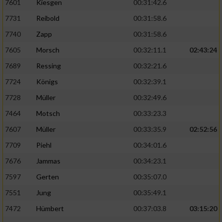
7601
Kiesgen
00:31:42.6
Verwendung reduzierter Daten zur Auswahl
von Werbeanzeigen
7731
Reibold
00:31:58.6
7740
Zapp
00:31:58.6
Erstellung von Profilen für personalisierte
Werbung
7605
Morsch
00:32:11.1
02:43:24
7689
Ressing
00:32:21.6
Verwendung von Profilen zur Auswahl
personalisierter Werbung
7724
Königs
00:32:39.1
7728
Müller
00:32:49.6
Erstellung von Profilen zur Personalisierung
von Inhalten
7464
Motsch
00:33:23.3
Verwendung von Profilen zur Auswahl
7607
Müller
00:33:35.9
02:52:56
personalisierter Inhalte
7709
Piehl
00:34:01.6
7676
Jammas
00:34:23.1
Messung der Werbeleistung
7597
Gerten
00:35:07.0
7551
Jung
00:35:49.1
Messung der Performance von Inhalten
7472
Hümbert
00:37:03.8
03:15:20
Analyse von Zielgruppen durch Statistiken