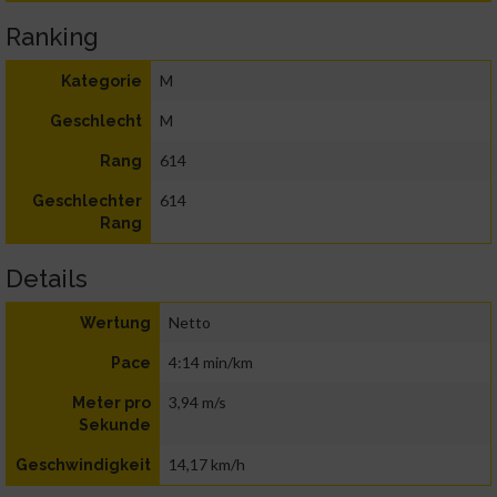
Ranking
M
Kategorie
M
Geschlecht
614
Rang
614
Geschlechter
Rang
Details
Netto
Wertung
4:14 min/km
Pace
3,94 m/s
Meter pro
Sekunde
14,17 km/h
Geschwindigkeit