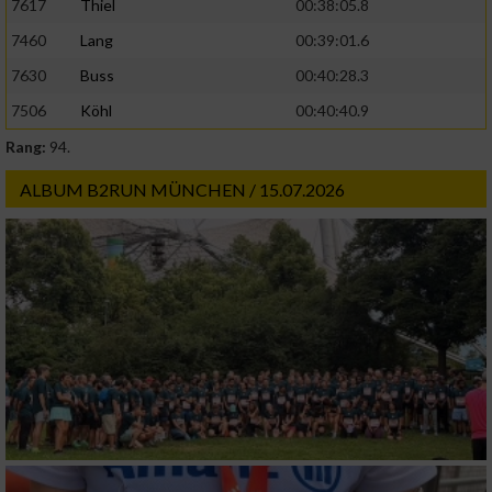
7617
Thiel
00:38:05.8
oder Kombinationen von Daten aus
verschiedenen Quellen
7460
Lang
00:39:01.6
7630
Buss
00:40:28.3
Entwicklung und Verbesserung der Angebote
7506
Köhl
00:40:40.9
Verwendung reduzierter Daten zur Auswahl
Rang:
94.
von Inhalten
ALBUM B2RUN MÜNCHEN / 15.07.2026
IAB-Besonderheiten:
Verwendung genauer Standortdaten
Geräte anhand von aktiv angeforderten
Informationen identifizieren
Nicht-IAB-Verarbeitungszwecke:
Notwendig
Performance