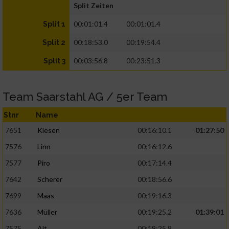
Split Zeiten
00:01:01.4
00:01:01.4
Split 1
00:18:53.0
00:19:54.4
Split 2
00:03:56.8
00:23:51.3
Split 3
Team Saarstahl AG / 5er Team
Stnr
Name
7651
Klesen
00:16:10.1
01:27:50
7576
Linn
00:16:12.6
7577
Piro
00:17:14.4
7642
Scherer
00:18:56.6
7699
Maas
00:19:16.3
7636
Müller
00:19:25.2
01:39:01
7575
Alt
00:19:25.8