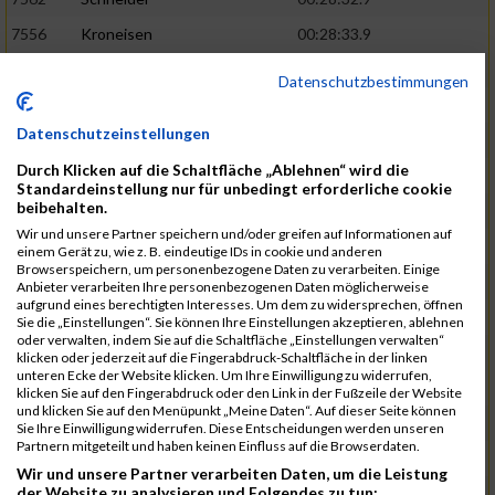
7556
Kroneisen
00:28:33.9
7463
Motsch
00:28:37.6
Datenschutzbestimmungen
7540
Altmeyer
00:28:53.1
Datenschutzeinstellungen
7712
Welter
00:28:53.6
02:26:13
Durch Klicken auf die Schaltfläche „Ablehnen“ wird die
7670
Hensel
00:29:09.1
Standardeinstellung nur für unbedingt erforderliche cookie
beibehalten.
7507
Pingen
00:29:23.4
Wir und unsere Partner speichern und/oder greifen auf Informationen auf
7730
Planta
00:29:23.6
einem Gerät zu, wie z. B. eindeutige IDs in cookie und anderen
Browserspeichern, um personenbezogene Daten zu verarbeiten. Einige
7641
Heit
00:29:24.1
Anbieter verarbeiten Ihre personenbezogenen Daten möglicherweise
aufgrund eines berechtigten Interesses. Um dem zu widersprechen, öffnen
7682
Klein
00:29:34.6
02:28:48
Sie die „Einstellungen“. Sie können Ihre Einstellungen akzeptieren, ablehnen
oder verwalten, indem Sie auf die Schaltfläche „Einstellungen verwalten“
7732
Samson
00:29:36.6
klicken oder jederzeit auf die Fingerabdruck-Schaltfläche in der linken
unteren Ecke der Website klicken. Um Ihre Einwilligung zu widerrufen,
7544
Faltenbacher
00:29:46.5
klicken Sie auf den Fingerabdruck oder den Link in der Fußzeile der Website
und klicken Sie auf den Menüpunkt „Meine Daten“. Auf dieser Seite können
7456
Jacobi
00:29:47.1
Sie Ihre Einwilligung widerrufen. Diese Entscheidungen werden unseren
Partnern mitgeteilt und haben keinen Einfluss auf die Browserdaten.
7624
Lagally
00:30:04.1
Wir und unsere Partner verarbeiten Daten, um die Leistung
der Website zu analysieren und Folgendes zu tun:
7649
Linnenbach
00:30:07.6
02:31:41