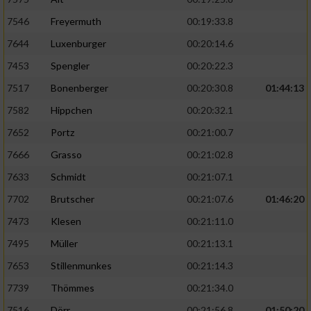
7546
Freyermuth
00:19:33.8
7644
Luxenburger
00:20:14.6
7453
Spengler
00:20:22.3
7517
Bonenberger
00:20:30.8
01:44:13
7582
Hippchen
00:20:32.1
7652
Portz
00:21:00.7
7666
Grasso
00:21:02.8
7633
Schmidt
00:21:07.1
7702
Brutscher
00:21:07.6
01:46:20
7473
Klesen
00:21:11.0
7495
Müller
00:21:13.1
7653
Stillenmunkes
00:21:14.3
7739
Thömmes
00:21:34.0
7516
Dörr
00:21:56.8
01:50:20