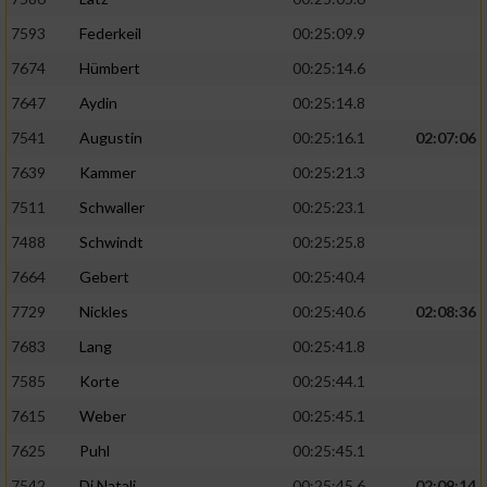
7593
Federkeil
00:25:09.9
7674
Hümbert
00:25:14.6
7647
Aydin
00:25:14.8
7541
Augustin
00:25:16.1
02:07:06
7639
Kammer
00:25:21.3
7511
Schwaller
00:25:23.1
7488
Schwindt
00:25:25.8
7664
Gebert
00:25:40.4
7729
Nickles
00:25:40.6
02:08:36
7683
Lang
00:25:41.8
7585
Korte
00:25:44.1
7615
Weber
00:25:45.1
7625
Puhl
00:25:45.1
7542
Di Natali
00:25:45.6
02:09:14