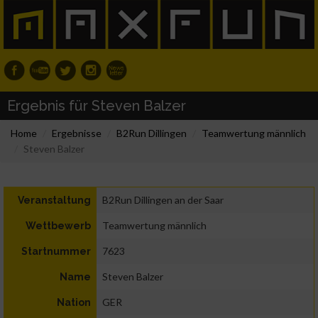
Ergebnis für Steven Balzer
Home
Ergebnisse
B2Run Dillingen
Teamwertung männlich
Steven Balzer
B2Run Dillingen an der Saar
Veranstaltung
Teamwertung männlich
Wettbewerb
7623
Startnummer
Steven Balzer
Name
GER
Nation