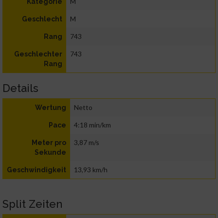
M
Kategorie
M
Geschlecht
743
Rang
743
Geschlechter
Rang
Details
Netto
Wertung
4:18 min/km
Pace
3,87 m/s
Meter pro
Sekunde
13,93 km/h
Geschwindigkeit
Split Zeiten