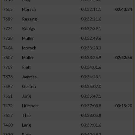
7605
Morsch
00:32:11.1
02:43:24
Erstellung von Profilen für personalisierte
Werbung
7689
Ressing
00:32:21.6
7724
Königs
00:32:39.1
Verwendung von Profilen zur Auswahl
personalisierter Werbung
7728
Müller
00:32:49.6
7464
Motsch
00:33:23.3
Erstellung von Profilen zur Personalisierung
von Inhalten
7607
Müller
00:33:35.9
02:52:56
7709
Piehl
00:34:01.6
Verwendung von Profilen zur Auswahl
personalisierter Inhalte
7676
Jammas
00:34:23.1
7597
Gerten
00:35:07.0
Messung der Werbeleistung
7551
Jung
00:35:49.1
7472
Hümbert
00:37:03.8
03:15:20
Messung der Performance von Inhalten
7617
Thiel
00:38:05.8
Analyse von Zielgruppen durch Statistiken
7460
Lang
00:39:01.6
oder Kombinationen von Daten aus
verschiedenen Quellen
7630
Buss
00:40:28.3