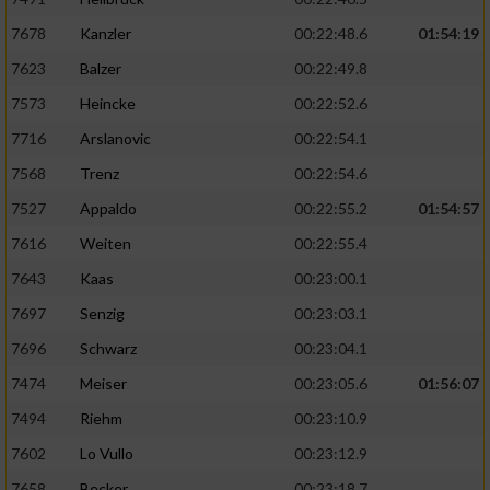
7678
Kanzler
00:22:48.6
01:54:19
7623
Balzer
00:22:49.8
7573
Heincke
00:22:52.6
7716
Arslanovic
00:22:54.1
7568
Trenz
00:22:54.6
7527
Appaldo
00:22:55.2
01:54:57
7616
Weiten
00:22:55.4
7643
Kaas
00:23:00.1
7697
Senzig
00:23:03.1
7696
Schwarz
00:23:04.1
7474
Meiser
00:23:05.6
01:56:07
7494
Riehm
00:23:10.9
7602
Lo Vullo
00:23:12.9
7658
Becker
00:23:18.7