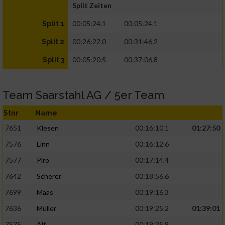
Split Zeiten
00:05:24.1
00:05:24.1
Split 1
00:26:22.0
00:31:46.2
Split 2
00:05:20.5
00:37:06.8
Split 3
Team Saarstahl AG / 5er Team
Stnr
Name
7651
Klesen
00:16:10.1
01:27:50
7576
Linn
00:16:12.6
7577
Piro
00:17:14.4
7642
Scherer
00:18:56.6
7699
Maas
00:19:16.3
7636
Müller
00:19:25.2
01:39:01
7575
Alt
00:19:25.8