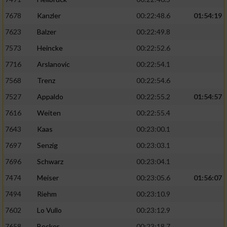
7678
Kanzler
00:22:48.6
01:54:19
7623
Balzer
00:22:49.8
7573
Heincke
00:22:52.6
7716
Arslanovic
00:22:54.1
7568
Trenz
00:22:54.6
7527
Appaldo
00:22:55.2
01:54:57
7616
Weiten
00:22:55.4
7643
Kaas
00:23:00.1
7697
Senzig
00:23:03.1
7696
Schwarz
00:23:04.1
7474
Meiser
00:23:05.6
01:56:07
7494
Riehm
00:23:10.9
7602
Lo Vullo
00:23:12.9
7658
Becker
00:23:18.7