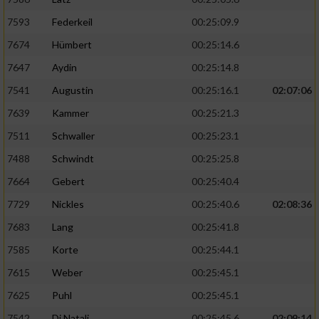
7593
Federkeil
00:25:09.9
7674
Hümbert
00:25:14.6
7647
Aydin
00:25:14.8
7541
Augustin
00:25:16.1
02:07:06
7639
Kammer
00:25:21.3
7511
Schwaller
00:25:23.1
7488
Schwindt
00:25:25.8
7664
Gebert
00:25:40.4
7729
Nickles
00:25:40.6
02:08:36
7683
Lang
00:25:41.8
7585
Korte
00:25:44.1
7615
Weber
00:25:45.1
7625
Puhl
00:25:45.1
7542
Di Natali
00:25:45.6
02:09:14