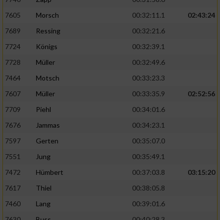
7605
Morsch
00:32:11.1
02:43:24
Erstellung von Profilen für personalisierte
Werbung
7689
Ressing
00:32:21.6
7724
Königs
00:32:39.1
Verwendung von Profilen zur Auswahl
personalisierter Werbung
7728
Müller
00:32:49.6
7464
Motsch
00:33:23.3
Erstellung von Profilen zur Personalisierung
von Inhalten
7607
Müller
00:33:35.9
02:52:56
7709
Piehl
00:34:01.6
Verwendung von Profilen zur Auswahl
personalisierter Inhalte
7676
Jammas
00:34:23.1
7597
Gerten
00:35:07.0
Messung der Werbeleistung
7551
Jung
00:35:49.1
7472
Hümbert
00:37:03.8
03:15:20
Messung der Performance von Inhalten
7617
Thiel
00:38:05.8
Analyse von Zielgruppen durch Statistiken
7460
Lang
00:39:01.6
oder Kombinationen von Daten aus
verschiedenen Quellen
7630
Buss
00:40:28.3