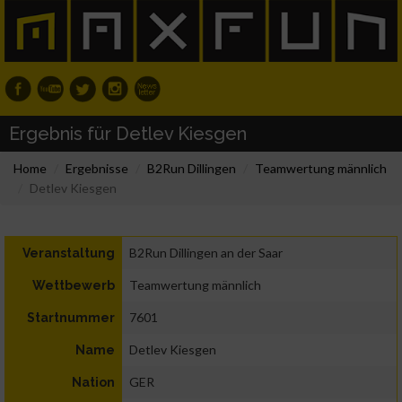
Ergebnis für Detlev Kiesgen
Home
Ergebnisse
B2Run Dillingen
Teamwertung männlich
Detlev Kiesgen
B2Run Dillingen an der Saar
Veranstaltung
Teamwertung männlich
Wettbewerb
7601
Startnummer
Detlev Kiesgen
Name
GER
Nation