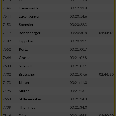
7546
Freyermuth
00:19:33.8
7644
Luxenburger
00:20:14.6
7453
Spengler
00:20:22.3
7517
Bonenberger
00:20:30.8
01:44:13
7582
Hippchen
00:20:32.1
7652
Portz
00:21:00.7
7666
Grasso
00:21:02.8
7633
Schmidt
00:21:07.1
7702
Brutscher
00:21:07.6
01:46:20
7473
Klesen
00:21:11.0
7495
Müller
00:21:13.1
7653
Stillenmunkes
00:21:14.3
7739
Thömmes
00:21:34.0
7516
Dörr
00:21:56.8
01:50:20