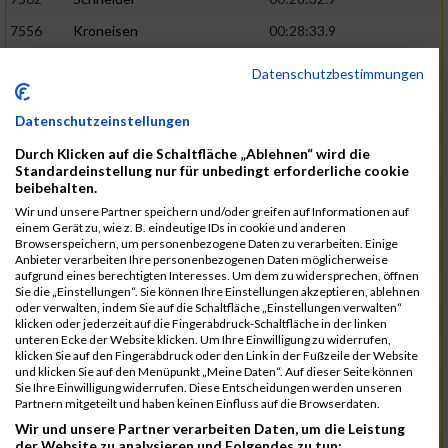
7556
Kroneisen
00:28:33.9
7463
Motsch
00:28:37.6
Datenschutzbestimmungen
7540
Altmeyer
00:28:53.1
Datenschutzeinstellungen
7712
Welter
00:28:53.6
02:26:13
Durch Klicken auf die Schaltfläche „Ablehnen“ wird die
7670
Hensel
00:29:09.1
Standardeinstellung nur für unbedingt erforderliche cookie
beibehalten.
7507
Pingen
00:29:23.4
Wir und unsere Partner speichern und/oder greifen auf Informationen auf
7730
Planta
00:29:23.6
einem Gerät zu, wie z. B. eindeutige IDs in cookie und anderen
Browserspeichern, um personenbezogene Daten zu verarbeiten. Einige
7641
Heit
00:29:24.1
Anbieter verarbeiten Ihre personenbezogenen Daten möglicherweise
aufgrund eines berechtigten Interesses. Um dem zu widersprechen, öffnen
7682
Klein
00:29:34.6
02:28:48
Sie die „Einstellungen“. Sie können Ihre Einstellungen akzeptieren, ablehnen
oder verwalten, indem Sie auf die Schaltfläche „Einstellungen verwalten“
7732
Samson
00:29:36.6
klicken oder jederzeit auf die Fingerabdruck-Schaltfläche in der linken
unteren Ecke der Website klicken. Um Ihre Einwilligung zu widerrufen,
7544
Faltenbacher
00:29:46.5
klicken Sie auf den Fingerabdruck oder den Link in der Fußzeile der Website
und klicken Sie auf den Menüpunkt „Meine Daten“. Auf dieser Seite können
7456
Jacobi
00:29:47.1
Sie Ihre Einwilligung widerrufen. Diese Entscheidungen werden unseren
Partnern mitgeteilt und haben keinen Einfluss auf die Browserdaten.
7624
Lagally
00:30:04.1
Wir und unsere Partner verarbeiten Daten, um die Leistung
der Website zu analysieren und Folgendes zu tun:
7649
Linnenbach
00:30:07.6
02:31:41