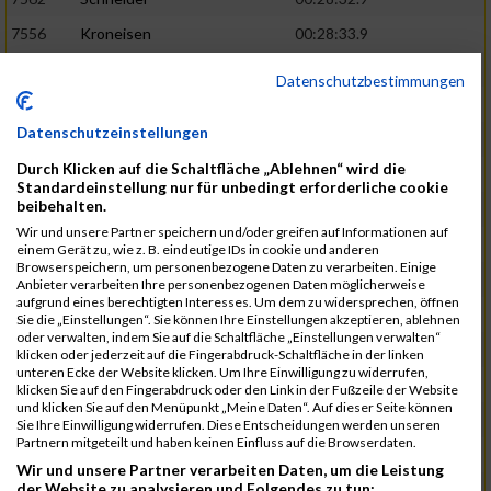
7556
Kroneisen
00:28:33.9
7463
Motsch
00:28:37.6
Datenschutzbestimmungen
7540
Altmeyer
00:28:53.1
Datenschutzeinstellungen
7712
Welter
00:28:53.6
02:26:13
Durch Klicken auf die Schaltfläche „Ablehnen“ wird die
7670
Hensel
00:29:09.1
Standardeinstellung nur für unbedingt erforderliche cookie
beibehalten.
7507
Pingen
00:29:23.4
Wir und unsere Partner speichern und/oder greifen auf Informationen auf
7730
Planta
00:29:23.6
einem Gerät zu, wie z. B. eindeutige IDs in cookie und anderen
Browserspeichern, um personenbezogene Daten zu verarbeiten. Einige
7641
Heit
00:29:24.1
Anbieter verarbeiten Ihre personenbezogenen Daten möglicherweise
aufgrund eines berechtigten Interesses. Um dem zu widersprechen, öffnen
7682
Klein
00:29:34.6
02:28:48
Sie die „Einstellungen“. Sie können Ihre Einstellungen akzeptieren, ablehnen
oder verwalten, indem Sie auf die Schaltfläche „Einstellungen verwalten“
7732
Samson
00:29:36.6
klicken oder jederzeit auf die Fingerabdruck-Schaltfläche in der linken
unteren Ecke der Website klicken. Um Ihre Einwilligung zu widerrufen,
7544
Faltenbacher
00:29:46.5
klicken Sie auf den Fingerabdruck oder den Link in der Fußzeile der Website
und klicken Sie auf den Menüpunkt „Meine Daten“. Auf dieser Seite können
7456
Jacobi
00:29:47.1
Sie Ihre Einwilligung widerrufen. Diese Entscheidungen werden unseren
Partnern mitgeteilt und haben keinen Einfluss auf die Browserdaten.
7624
Lagally
00:30:04.1
Wir und unsere Partner verarbeiten Daten, um die Leistung
der Website zu analysieren und Folgendes zu tun:
7649
Linnenbach
00:30:07.6
02:31:41