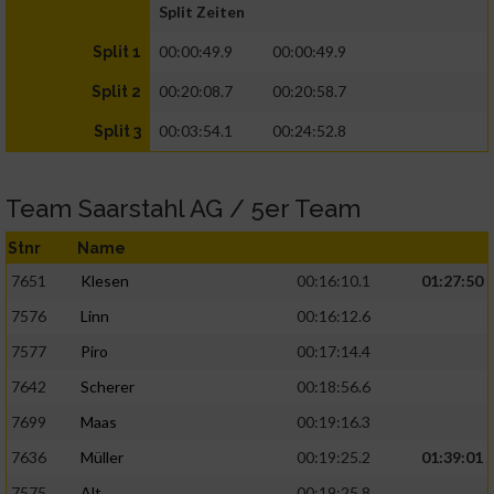
Split Zeiten
00:00:49.9
00:00:49.9
Split 1
00:20:08.7
00:20:58.7
Split 2
00:03:54.1
00:24:52.8
Split 3
Team Saarstahl AG / 5er Team
Stnr
Name
7651
Klesen
00:16:10.1
01:27:50
7576
Linn
00:16:12.6
7577
Piro
00:17:14.4
7642
Scherer
00:18:56.6
7699
Maas
00:19:16.3
7636
Müller
00:19:25.2
01:39:01
7575
Alt
00:19:25.8