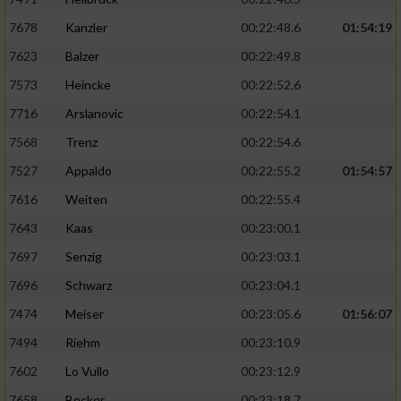
7678
Kanzler
00:22:48.6
01:54:19
7623
Balzer
00:22:49.8
7573
Heincke
00:22:52.6
7716
Arslanovic
00:22:54.1
7568
Trenz
00:22:54.6
7527
Appaldo
00:22:55.2
01:54:57
7616
Weiten
00:22:55.4
7643
Kaas
00:23:00.1
7697
Senzig
00:23:03.1
7696
Schwarz
00:23:04.1
7474
Meiser
00:23:05.6
01:56:07
7494
Riehm
00:23:10.9
7602
Lo Vullo
00:23:12.9
7658
Becker
00:23:18.7