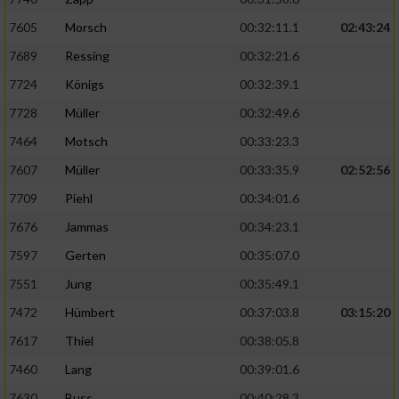
7605
Morsch
00:32:11.1
02:43:24
Erstellung von Profilen für personalisierte
Werbung
7689
Ressing
00:32:21.6
7724
Königs
00:32:39.1
Verwendung von Profilen zur Auswahl
personalisierter Werbung
7728
Müller
00:32:49.6
7464
Motsch
00:33:23.3
Erstellung von Profilen zur Personalisierung
von Inhalten
7607
Müller
00:33:35.9
02:52:56
7709
Piehl
00:34:01.6
Verwendung von Profilen zur Auswahl
personalisierter Inhalte
7676
Jammas
00:34:23.1
7597
Gerten
00:35:07.0
Messung der Werbeleistung
7551
Jung
00:35:49.1
7472
Hümbert
00:37:03.8
03:15:20
Messung der Performance von Inhalten
7617
Thiel
00:38:05.8
Analyse von Zielgruppen durch Statistiken
7460
Lang
00:39:01.6
oder Kombinationen von Daten aus
verschiedenen Quellen
7630
Buss
00:40:28.3