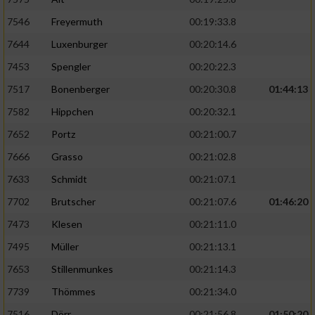
7546
Freyermuth
00:19:33.8
7644
Luxenburger
00:20:14.6
7453
Spengler
00:20:22.3
7517
Bonenberger
00:20:30.8
01:44:13
7582
Hippchen
00:20:32.1
7652
Portz
00:21:00.7
7666
Grasso
00:21:02.8
7633
Schmidt
00:21:07.1
7702
Brutscher
00:21:07.6
01:46:20
7473
Klesen
00:21:11.0
7495
Müller
00:21:13.1
7653
Stillenmunkes
00:21:14.3
7739
Thömmes
00:21:34.0
7516
Dörr
00:21:56.8
01:50:20