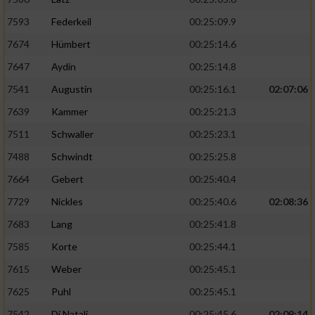
7593
Federkeil
00:25:09.9
7674
Hümbert
00:25:14.6
7647
Aydin
00:25:14.8
7541
Augustin
00:25:16.1
02:07:06
7639
Kammer
00:25:21.3
7511
Schwaller
00:25:23.1
7488
Schwindt
00:25:25.8
7664
Gebert
00:25:40.4
7729
Nickles
00:25:40.6
02:08:36
7683
Lang
00:25:41.8
7585
Korte
00:25:44.1
7615
Weber
00:25:45.1
7625
Puhl
00:25:45.1
7542
Di Natali
00:25:45.6
02:09:14