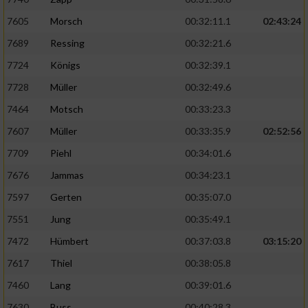
7605
Morsch
00:32:11.1
02:43:24
Erstellung von Profilen für personalisierte
Werbung
7689
Ressing
00:32:21.6
7724
Königs
00:32:39.1
Verwendung von Profilen zur Auswahl
personalisierter Werbung
7728
Müller
00:32:49.6
7464
Motsch
00:33:23.3
Erstellung von Profilen zur Personalisierung
von Inhalten
7607
Müller
00:33:35.9
02:52:56
7709
Piehl
00:34:01.6
Verwendung von Profilen zur Auswahl
personalisierter Inhalte
7676
Jammas
00:34:23.1
7597
Gerten
00:35:07.0
Messung der Werbeleistung
7551
Jung
00:35:49.1
7472
Hümbert
00:37:03.8
03:15:20
Messung der Performance von Inhalten
7617
Thiel
00:38:05.8
Analyse von Zielgruppen durch Statistiken
7460
Lang
00:39:01.6
oder Kombinationen von Daten aus
verschiedenen Quellen
7630
Buss
00:40:28.3