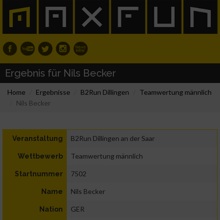
Ergebnis für Nils Becker
Home
Ergebnisse
B2Run Dillingen
Teamwertung männlich
Nils Becker
B2Run Dillingen an der Saar
Veranstaltung
Teamwertung männlich
Wettbewerb
7502
Startnummer
Nils Becker
Name
GER
Nation