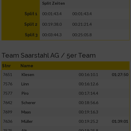
Split Zeiten
00:01:43.4
00:01:43.4
Split 1
00:19:38.0
00:21:21.4
Split 2
00:03:44.3
00:25:05.8
Split 3
Team Saarstahl AG / 5er Team
Stnr
Name
7651
Klesen
00:16:10.1
01:27:50
7576
Linn
00:16:12.6
7577
Piro
00:17:14.4
7642
Scherer
00:18:56.6
7699
Maas
00:19:16.3
7636
Müller
00:19:25.2
01:39:01
7575
Alt
00:19:25.8