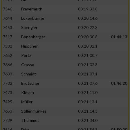
7546
Freyermuth
00:19:33.8
7644
Luxenburger
00:20:14.6
7453
Spengler
00:20:22.3
7517
Bonenberger
00:20:30.8
01:44:13
7582
Hippchen
00:20:32.1
7652
Portz
00:21:00.7
7666
Grasso
00:21:02.8
7633
Schmidt
00:21:07.1
7702
Brutscher
00:21:07.6
01:46:20
7473
Klesen
00:21:11.0
7495
Müller
00:21:13.1
7653
Stillenmunkes
00:21:14.3
7739
Thömmes
00:21:34.0
7516
Dörr
00:21:56.8
01:50:20