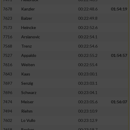
7678
Kanzler
00:22:48.6
01:54:19
7623
Balzer
00:22:49.8
7573
Heincke
00:22:52.6
7716
Arslanovic
00:22:54.1
7568
Trenz
00:22:54.6
7527
Appaldo
00:22:55.2
01:54:57
7616
Weiten
00:22:55.4
7643
Kaas
00:23:00.1
7697
Senzig
00:23:03.1
7696
Schwarz
00:23:04.1
7474
Meiser
00:23:05.6
01:56:07
7494
Riehm
00:23:10.9
7602
Lo Vullo
00:23:12.9
7658
Becker
00:23:18.7