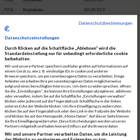
7556
Kroneisen
00:28:33.9
7463
Motsch
00:28:37.6
Datenschutzbestimmungen
7540
Altmeyer
00:28:53.1
Datenschutzeinstellungen
7712
Welter
00:28:53.6
02:26:13
Durch Klicken auf die Schaltfläche „Ablehnen“ wird die
7670
Hensel
00:29:09.1
Standardeinstellung nur für unbedingt erforderliche cookie
beibehalten.
7507
Pingen
00:29:23.4
Wir und unsere Partner speichern und/oder greifen auf Informationen auf
7730
Planta
00:29:23.6
einem Gerät zu, wie z. B. eindeutige IDs in cookie und anderen
Browserspeichern, um personenbezogene Daten zu verarbeiten. Einige
7641
Heit
00:29:24.1
Anbieter verarbeiten Ihre personenbezogenen Daten möglicherweise
aufgrund eines berechtigten Interesses. Um dem zu widersprechen, öffnen
7682
Klein
00:29:34.6
02:28:48
Sie die „Einstellungen“. Sie können Ihre Einstellungen akzeptieren, ablehnen
oder verwalten, indem Sie auf die Schaltfläche „Einstellungen verwalten“
7732
Samson
00:29:36.6
klicken oder jederzeit auf die Fingerabdruck-Schaltfläche in der linken
unteren Ecke der Website klicken. Um Ihre Einwilligung zu widerrufen,
7544
Faltenbacher
00:29:46.5
klicken Sie auf den Fingerabdruck oder den Link in der Fußzeile der Website
und klicken Sie auf den Menüpunkt „Meine Daten“. Auf dieser Seite können
7456
Jacobi
00:29:47.1
Sie Ihre Einwilligung widerrufen. Diese Entscheidungen werden unseren
Partnern mitgeteilt und haben keinen Einfluss auf die Browserdaten.
7624
Lagally
00:30:04.1
Wir und unsere Partner verarbeiten Daten, um die Leistung
der Website zu analysieren und Folgendes zu tun:
7649
Linnenbach
00:30:07.6
02:31:41