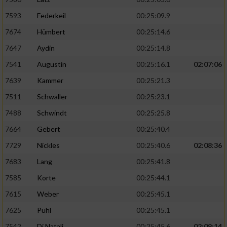
7593
Federkeil
00:25:09.9
7674
Hümbert
00:25:14.6
7647
Aydin
00:25:14.8
7541
Augustin
00:25:16.1
02:07:06
7639
Kammer
00:25:21.3
7511
Schwaller
00:25:23.1
7488
Schwindt
00:25:25.8
7664
Gebert
00:25:40.4
7729
Nickles
00:25:40.6
02:08:36
7683
Lang
00:25:41.8
7585
Korte
00:25:44.1
7615
Weber
00:25:45.1
7625
Puhl
00:25:45.1
7542
Di Natali
00:25:45.6
02:09:14