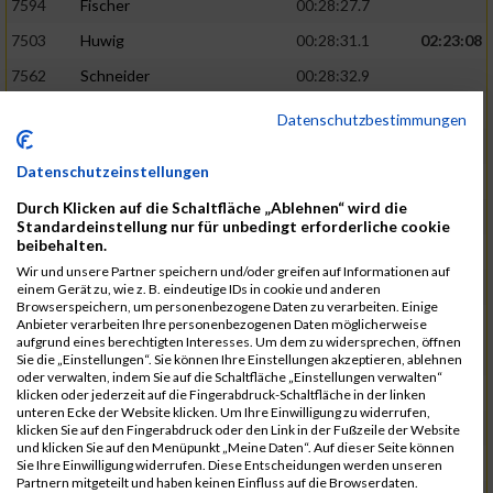
7594
Fischer
00:28:27.7
7503
Huwig
00:28:31.1
02:23:08
7562
Schneider
00:28:32.9
7556
Kroneisen
00:28:33.9
Datenschutzbestimmungen
7463
Motsch
00:28:37.6
Datenschutzeinstellungen
7540
Altmeyer
00:28:53.1
Durch Klicken auf die Schaltfläche „Ablehnen“ wird die
7712
Welter
00:28:53.6
02:26:13
Standardeinstellung nur für unbedingt erforderliche cookie
beibehalten.
7670
Hensel
00:29:09.1
Wir und unsere Partner speichern und/oder greifen auf Informationen auf
7507
Pingen
00:29:23.4
einem Gerät zu, wie z. B. eindeutige IDs in cookie und anderen
Browserspeichern, um personenbezogene Daten zu verarbeiten. Einige
7730
Planta
00:29:23.6
Anbieter verarbeiten Ihre personenbezogenen Daten möglicherweise
aufgrund eines berechtigten Interesses. Um dem zu widersprechen, öffnen
7641
Heit
00:29:24.1
Sie die „Einstellungen“. Sie können Ihre Einstellungen akzeptieren, ablehnen
oder verwalten, indem Sie auf die Schaltfläche „Einstellungen verwalten“
7682
Klein
00:29:34.6
02:28:48
klicken oder jederzeit auf die Fingerabdruck-Schaltfläche in der linken
unteren Ecke der Website klicken. Um Ihre Einwilligung zu widerrufen,
7732
Samson
00:29:36.6
klicken Sie auf den Fingerabdruck oder den Link in der Fußzeile der Website
und klicken Sie auf den Menüpunkt „Meine Daten“. Auf dieser Seite können
7544
Faltenbacher
00:29:46.5
Sie Ihre Einwilligung widerrufen. Diese Entscheidungen werden unseren
Partnern mitgeteilt und haben keinen Einfluss auf die Browserdaten.