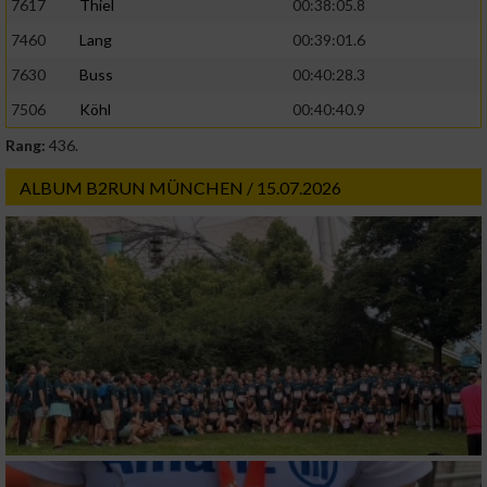
7617
Thiel
00:38:05.8
oder Kombinationen von Daten aus
verschiedenen Quellen
7460
Lang
00:39:01.6
7630
Buss
00:40:28.3
Entwicklung und Verbesserung der Angebote
7506
Köhl
00:40:40.9
Verwendung reduzierter Daten zur Auswahl
Rang:
436.
von Inhalten
ALBUM B2RUN MÜNCHEN / 15.07.2026
IAB-Besonderheiten:
Verwendung genauer Standortdaten
Geräte anhand von aktiv angeforderten
Informationen identifizieren
Nicht-IAB-Verarbeitungszwecke:
Notwendig
Performance