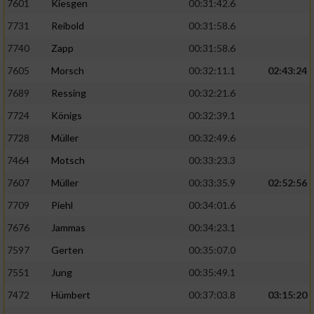
7601
Kiesgen
00:31:42.6
Verwendung reduzierter Daten zur Auswahl
von Werbeanzeigen
7731
Reibold
00:31:58.6
7740
Zapp
00:31:58.6
Erstellung von Profilen für personalisierte
Werbung
7605
Morsch
00:32:11.1
02:43:24
7689
Ressing
00:32:21.6
Verwendung von Profilen zur Auswahl
personalisierter Werbung
7724
Königs
00:32:39.1
7728
Müller
00:32:49.6
Erstellung von Profilen zur Personalisierung
von Inhalten
7464
Motsch
00:33:23.3
Verwendung von Profilen zur Auswahl
7607
Müller
00:33:35.9
02:52:56
personalisierter Inhalte
7709
Piehl
00:34:01.6
7676
Jammas
00:34:23.1
Messung der Werbeleistung
7597
Gerten
00:35:07.0
7551
Jung
00:35:49.1
Messung der Performance von Inhalten
7472
Hümbert
00:37:03.8
03:15:20
Analyse von Zielgruppen durch Statistiken