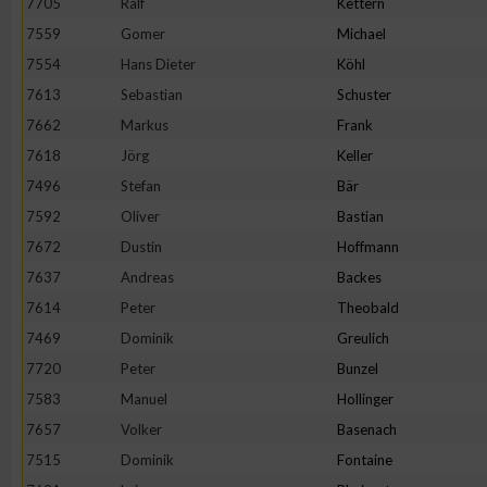
7705
Ralf
Kettern
7559
Gomer
Michael
Erstellung von Profilen zur Personalisierung von Inhalten
7554
Hans Dieter
Köhl
7613
Sebastian
Schuster
Verwendung von Profilen zur Auswahl personalisierter Inhalte
7662
Markus
Frank
7618
Jörg
Keller
Messung der Werbeleistung
7496
Stefan
Bär
7592
Oliver
Bastian
Messung der Performance von Inhalten
7672
Dustin
Hoffmann
7637
Andreas
Backes
Analyse von Zielgruppen durch Statistiken oder Kombinatione
7614
Peter
Theobald
verschiedenen Quellen
7469
Dominik
Greulich
7720
Peter
Bunzel
Entwicklung und Verbesserung der Angebote
7583
Manuel
Hollinger
7657
Volker
Basenach
Verwendung reduzierter Daten zur Auswahl von Inhalten
7515
Dominik
Fontaine