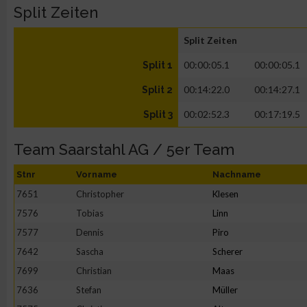
Split Zeiten
Split Zeiten
00:00:05.1
00:00:05.1
Split 1
00:14:22.0
00:14:27.1
Split 2
00:02:52.3
00:17:19.5
Split 3
Team Saarstahl AG / 5er Team
Stnr
Vorname
Nachname
7651
Christopher
Klesen
7576
Tobias
Linn
7577
Dennis
Piro
7642
Sascha
Scherer
7699
Christian
Maas
7636
Stefan
Müller