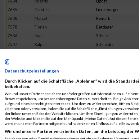
7684
Rosario
Ligotti
7685
Carsten
Luxenburger
7688
Marcel
Remark
7578
Florian
Bettinger
7536
Uwe
Schnur
7587
Ralph
Schneider
7690
León
Rheinert
7455
Frank
Feß
7468
Lena
Becker
Datenschutzeinstellungen
7571
Michael
Resch
Durch Klicken auf die Schaltfläche „Ablehnen“ wird die Standardei
beibehalten.
7493
Sebastian
Müller
Wir und unsere Partner speichern und/oder greifen auf Informationen auf einem G
7715
Marcel
Paulus
Browserspeichern, um personenbezogene Daten zu verarbeiten. Einige Anbiete
aufgrund eines berechtigten Interesses. Um dem zu widersprechen, öffnen Sie die
7491
Bernhard
Hellbrück
ablehnen oder verwalten, indem Sie auf die Schaltfläche „Einstellungen verwalten“
der linken unteren Ecke der Website klicken. Um Ihre Einwilligung zu widerrufen, 
7678
Patrick
Kanzler
der Website und klicken Sie auf den Menüpunkt „Meine Daten“. Auf dieser Seite 
7623
Steven
Balzer
werden unseren Partnern mitgeteilt und haben keinen Einfluss auf die Browserd
Wir und unsere Partner verarbeiten Daten, um die Leistung der W
7573
Peter
Heincke
Speichern von oder Zugriff auf Informationen auf einem Endgerät. Verwendung r