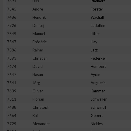
7691
Luis
Rheinert
IAB-Besonderheiten:
7545
Andre
Forster
Verwendung genauer Standortdaten
7486
Hendrik
Wachall
7726
Dmitrij
Ladutkin
Geräte anhand von aktiv angeforderten Informationen identifi
7549
Manuel
Hiber
7547
Frédéric
Hay
Nicht-IAB-Verarbeitungszwecke:
7586
Rainer
Latz
Notwendig
7593
Christian
Federkeil
7674
David
Hümbert
7647
Hasan
Aydin
Performance
7541
Jörg
Augustin
7639
Oliver
Kammer
Funktional
7511
Florian
Schwaller
7488
Christoph
Schwindt
Werbung
7664
Kai
Gebert
7729
Alexander
Nickles