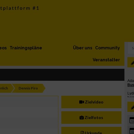
eos
Trainingspläne
Über uns
Community
Veranstalter
nlich
Dennis Piro
Zielvideo
Zielfotos
1
1
Urkunde