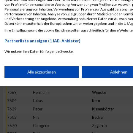
7716
Elvin
Arslanovic
von Profilen für personalisierte Werbung. Verwendung von Profilen zur Auswahl p
7568
Thomas
Trenz
Personalisierung von Inhalten. Verwendung von Profilen zur Auswahl personalis
Performance von Inhalten. Analyse von Zielgruppen durch Statistiken oder Komb
7527
Hugo
Appaldo
und Verbesserung der Angebote. Verwendung reduzierter Daten zur Auswahl von
Daten können außerhalb der Europäischen Union weitergegeben und in die USA 
7616
Jannik
Weiten
Ihre Einwilligung und die cookie Richtlinie gelten ausschließlich für diese Website
7643
Julian
Kaas
Partnerliste anzeigen (1 IAB-Anbieter)
7697
Markus
Senzig
7696
Kai
Schwarz
Wir nutzen Ihre Daten für folgende Zwecke:
IAB-Verarbeitungszwecke:
7474
Yannick
Meiser
7494
Tobias
Riehm
Speichern von oder Zugriff auf Informationen auf einem Endge
Alle akzeptieren
Ablehnen
7602
Angelo
Lo Vullo
7658
Oliver
Becker
Verwendung reduzierter Daten zur Auswahl von Werbeanzeige
7569
Hermann
Wenske
7504
Lukas
Kern
Erstellung von Profilen für personalisierte Werbung
7629
Peter
Kissenkötter
7502
Nils
Becker
7570
Calogero
Zagarrio
Verwendung von Profilen zur Auswahl personalisierter Werbun