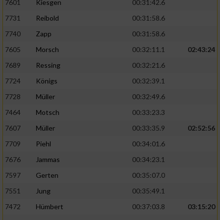
7601
Kiesgen
00:31:42.6
Verwendung reduzierter Daten zur Auswahl
von Werbeanzeigen
7731
Reibold
00:31:58.6
7740
Zapp
00:31:58.6
Erstellung von Profilen für personalisierte
Werbung
7605
Morsch
00:32:11.1
02:43:24
7689
Ressing
00:32:21.6
Verwendung von Profilen zur Auswahl
personalisierter Werbung
7724
Königs
00:32:39.1
7728
Müller
00:32:49.6
Erstellung von Profilen zur Personalisierung
von Inhalten
7464
Motsch
00:33:23.3
Verwendung von Profilen zur Auswahl
7607
Müller
00:33:35.9
02:52:56
personalisierter Inhalte
7709
Piehl
00:34:01.6
7676
Jammas
00:34:23.1
Messung der Werbeleistung
7597
Gerten
00:35:07.0
7551
Jung
00:35:49.1
Messung der Performance von Inhalten
7472
Hümbert
00:37:03.8
03:15:20
Analyse von Zielgruppen durch Statistiken