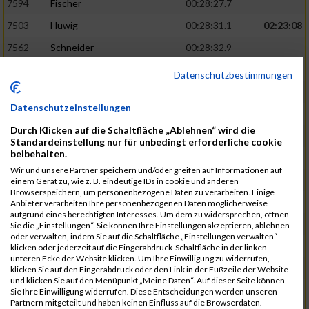
7594
Fischer
00:28:27.7
7503
Huwig
00:28:31.1
02:23:08
7562
Schneider
00:28:32.9
7556
Kroneisen
00:28:33.9
Datenschutzbestimmungen
7463
Motsch
00:28:37.6
Datenschutzeinstellungen
7540
Altmeyer
00:28:53.1
Durch Klicken auf die Schaltfläche „Ablehnen“ wird die
7712
Welter
00:28:53.6
02:26:13
Standardeinstellung nur für unbedingt erforderliche cookie
beibehalten.
7670
Hensel
00:29:09.1
Wir und unsere Partner speichern und/oder greifen auf Informationen auf
7507
Pingen
00:29:23.4
einem Gerät zu, wie z. B. eindeutige IDs in cookie und anderen
Browserspeichern, um personenbezogene Daten zu verarbeiten. Einige
7730
Planta
00:29:23.6
Anbieter verarbeiten Ihre personenbezogenen Daten möglicherweise
aufgrund eines berechtigten Interesses. Um dem zu widersprechen, öffnen
7641
Heit
00:29:24.1
Sie die „Einstellungen“. Sie können Ihre Einstellungen akzeptieren, ablehnen
oder verwalten, indem Sie auf die Schaltfläche „Einstellungen verwalten“
7682
Klein
00:29:34.6
02:28:48
klicken oder jederzeit auf die Fingerabdruck-Schaltfläche in der linken
unteren Ecke der Website klicken. Um Ihre Einwilligung zu widerrufen,
7732
Samson
00:29:36.6
klicken Sie auf den Fingerabdruck oder den Link in der Fußzeile der Website
und klicken Sie auf den Menüpunkt „Meine Daten“. Auf dieser Seite können
7544
Faltenbacher
00:29:46.5
Sie Ihre Einwilligung widerrufen. Diese Entscheidungen werden unseren
Partnern mitgeteilt und haben keinen Einfluss auf die Browserdaten.