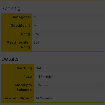
Ranking
M
Kategorie
M
Geschlecht
569
Rang
569
Geschlechter
Rang
Details
Netto
Wertung
4:12 min/km
Pace
3,96 m/s
Meter pro
Sekunde
14,26 km/h
Geschwindigkeit