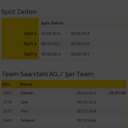
Split Zeiten
Split Zeiten
00:01:40.4
00:01:40.4
Split 1
00:18:35.5
00:20:15.9
Split 2
00:03:42.6
00:23:58.5
Split 3
Team Saarstahl AG / 5er Team
Stnr
Name
7651
Klesen
00:16:10.1
01:27:50
7576
Linn
00:16:12.6
7577
Piro
00:17:14.4
7642
Scherer
00:18:56.6