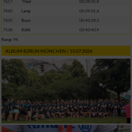
7617
Thiel
00:38:05.8
oder Kombinationen von Daten aus
verschiedenen Quellen
7460
Lang
00:39:01.6
7630
Buss
00:40:28.3
Entwicklung und Verbesserung der Angebote
7506
Köhl
00:40:40.9
Verwendung reduzierter Daten zur Auswahl
Rang:
94.
von Inhalten
ALBUM B2RUN MÜNCHEN / 15.07.2026
IAB-Besonderheiten:
Verwendung genauer Standortdaten
Geräte anhand von aktiv angeforderten
Informationen identifizieren
Nicht-IAB-Verarbeitungszwecke:
Notwendig
Performance