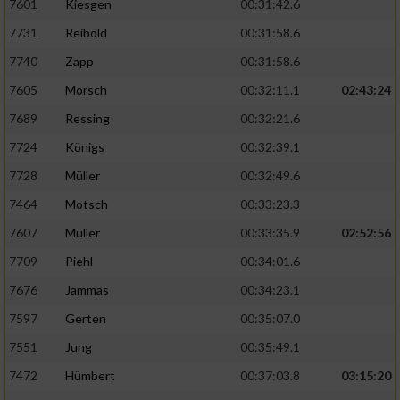
7601
Kiesgen
00:31:42.6
Verwendung reduzierter Daten zur Auswahl
von Werbeanzeigen
7731
Reibold
00:31:58.6
7740
Zapp
00:31:58.6
Erstellung von Profilen für personalisierte
Werbung
7605
Morsch
00:32:11.1
02:43:24
7689
Ressing
00:32:21.6
Verwendung von Profilen zur Auswahl
personalisierter Werbung
7724
Königs
00:32:39.1
7728
Müller
00:32:49.6
Erstellung von Profilen zur Personalisierung
von Inhalten
7464
Motsch
00:33:23.3
Verwendung von Profilen zur Auswahl
7607
Müller
00:33:35.9
02:52:56
personalisierter Inhalte
7709
Piehl
00:34:01.6
7676
Jammas
00:34:23.1
Messung der Werbeleistung
7597
Gerten
00:35:07.0
7551
Jung
00:35:49.1
Messung der Performance von Inhalten
7472
Hümbert
00:37:03.8
03:15:20
Analyse von Zielgruppen durch Statistiken