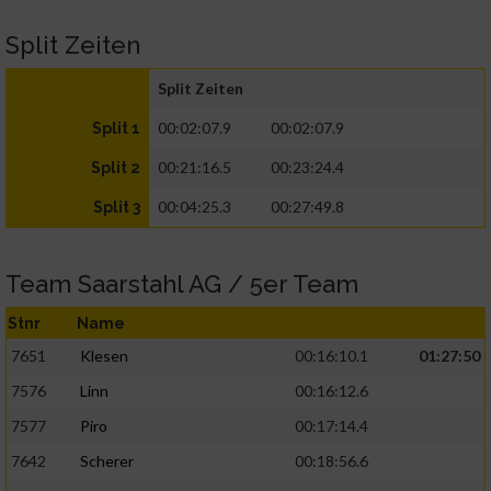
Split Zeiten
Split Zeiten
00:02:07.9
00:02:07.9
Split 1
00:21:16.5
00:23:24.4
Split 2
00:04:25.3
00:27:49.8
Split 3
Team Saarstahl AG / 5er Team
Stnr
Name
7651
Klesen
00:16:10.1
01:27:50
7576
Linn
00:16:12.6
7577
Piro
00:17:14.4
7642
Scherer
00:18:56.6