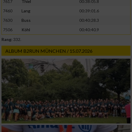
7617
Thiel
00:38:05.8
oder Kombinationen von Daten aus
verschiedenen Quellen
7460
Lang
00:39:01.6
7630
Buss
00:40:28.3
Entwicklung und Verbesserung der Angebote
7506
Köhl
00:40:40.9
Verwendung reduzierter Daten zur Auswahl
Rang:
332.
von Inhalten
ALBUM B2RUN MÜNCHEN / 15.07.2026
IAB-Besonderheiten:
Verwendung genauer Standortdaten
Geräte anhand von aktiv angeforderten
Informationen identifizieren
Nicht-IAB-Verarbeitungszwecke:
Notwendig
Performance