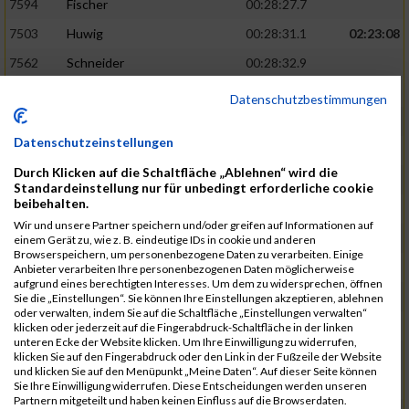
7594
Fischer
00:28:27.7
7503
Huwig
00:28:31.1
02:23:08
7562
Schneider
00:28:32.9
7556
Kroneisen
00:28:33.9
Datenschutzbestimmungen
7463
Motsch
00:28:37.6
Datenschutzeinstellungen
7540
Altmeyer
00:28:53.1
Durch Klicken auf die Schaltfläche „Ablehnen“ wird die
7712
Welter
00:28:53.6
02:26:13
Standardeinstellung nur für unbedingt erforderliche cookie
beibehalten.
7670
Hensel
00:29:09.1
Wir und unsere Partner speichern und/oder greifen auf Informationen auf
7507
Pingen
00:29:23.4
einem Gerät zu, wie z. B. eindeutige IDs in cookie und anderen
Browserspeichern, um personenbezogene Daten zu verarbeiten. Einige
7730
Planta
00:29:23.6
Anbieter verarbeiten Ihre personenbezogenen Daten möglicherweise
aufgrund eines berechtigten Interesses. Um dem zu widersprechen, öffnen
7641
Heit
00:29:24.1
Sie die „Einstellungen“. Sie können Ihre Einstellungen akzeptieren, ablehnen
oder verwalten, indem Sie auf die Schaltfläche „Einstellungen verwalten“
7682
Klein
00:29:34.6
02:28:48
klicken oder jederzeit auf die Fingerabdruck-Schaltfläche in der linken
unteren Ecke der Website klicken. Um Ihre Einwilligung zu widerrufen,
7732
Samson
00:29:36.6
klicken Sie auf den Fingerabdruck oder den Link in der Fußzeile der Website
und klicken Sie auf den Menüpunkt „Meine Daten“. Auf dieser Seite können
7544
Faltenbacher
00:29:46.5
Sie Ihre Einwilligung widerrufen. Diese Entscheidungen werden unseren
Partnern mitgeteilt und haben keinen Einfluss auf die Browserdaten.