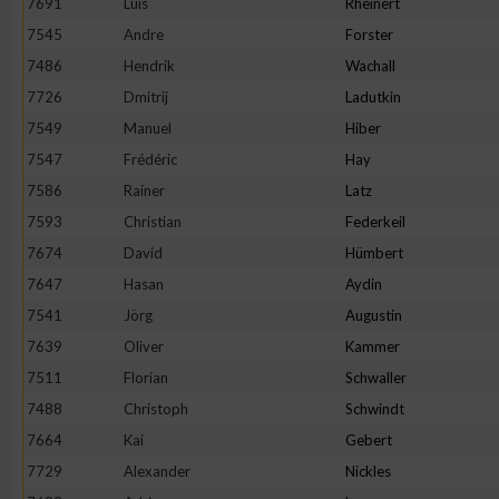
7691
Luis
Rheinert
IAB-Besonderheiten:
7545
Andre
Forster
Verwendung genauer Standortdaten
7486
Hendrik
Wachall
7726
Dmitrij
Ladutkin
Geräte anhand von aktiv angeforderten Informationen identifi
7549
Manuel
Hiber
7547
Frédéric
Hay
Nicht-IAB-Verarbeitungszwecke:
7586
Rainer
Latz
Notwendig
7593
Christian
Federkeil
7674
David
Hümbert
7647
Hasan
Aydin
Performance
7541
Jörg
Augustin
7639
Oliver
Kammer
Funktional
7511
Florian
Schwaller
7488
Christoph
Schwindt
Werbung
7664
Kai
Gebert
7729
Alexander
Nickles