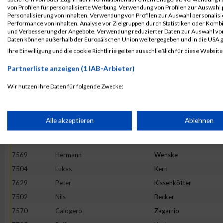
7716
Elvin
Arslanovic
von Profilen für personalisierte Werbung. Verwendung von Profilen zur Auswahl p
7568
Thomas
Trenz
Personalisierung von Inhalten. Verwendung von Profilen zur Auswahl personalis
Performance von Inhalten. Analyse von Zielgruppen durch Statistiken oder Komb
7527
Hugo
Appaldo
und Verbesserung der Angebote. Verwendung reduzierter Daten zur Auswahl von
Daten können außerhalb der Europäischen Union weitergegeben und in die USA 
7616
Jannik
Weiten
Ihre Einwilligung und die cookie Richtlinie gelten ausschließlich für diese Website
7643
Julian
Kaas
Partnerliste anzeigen (1 IAB-Anbieter)
7697
Markus
Senzig
7696
Kai
Schwarz
Wir nutzen Ihre Daten für folgende Zwecke:
IAB-Verarbeitungszwecke:
7474
Yannick
Meiser
7494
Tobias
Riehm
Speichern von oder Zugriff auf Informationen auf einem Endge
Alle akzeptieren
Ablehnen
7602
Angelo
Lo Vullo
7658
Oliver
Becker
Verwendung reduzierter Daten zur Auswahl von Werbeanzeige
7569
Hermann
Wenske
7504
Lukas
Kern
Erstellung von Profilen für personalisierte Werbung
7629
Peter
Kissenkötter
7502
Nils
Becker
7570
Calogero
Zagarrio
Verwendung von Profilen zur Auswahl personalisierter Werbun