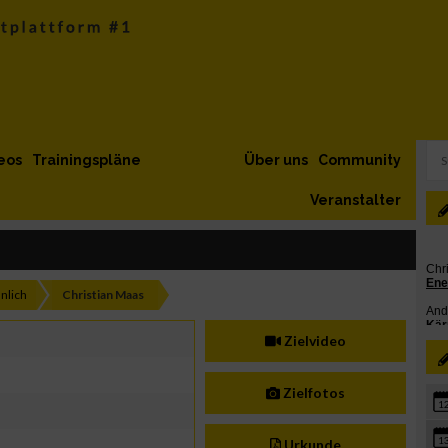
eos
Trainingspläne
Über uns
Community
Veranstalter
nlich
Christian Maas
Zielvideo
Zielfotos
1
1
Urkunde