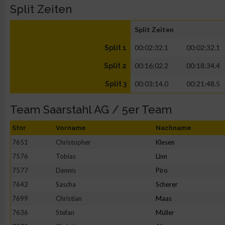
Split Zeiten
Split Zeiten
00:02:32.1
00:02:32.1
Split 1
00:16:02.2
00:18:34.4
Split 2
00:03:14.0
00:21:48.5
Split 3
Team Saarstahl AG / 5er Team
Stnr
Vorname
Nachname
7651
Christopher
Klesen
7576
Tobias
Linn
7577
Dennis
Piro
7642
Sascha
Scherer
7699
Christian
Maas
7636
Stefan
Müller