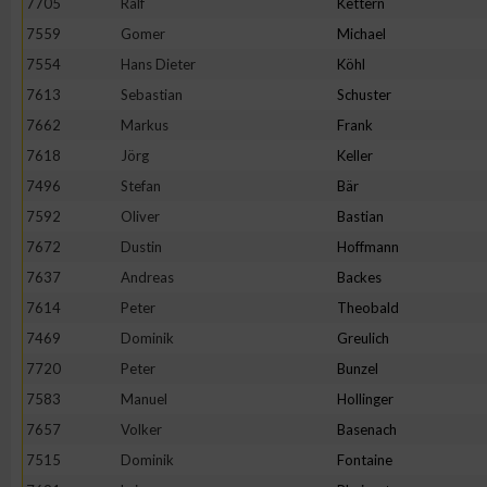
7705
Ralf
Kettern
7559
Gomer
Michael
Erstellung von Profilen zur Personalisierung von Inhalten
7554
Hans Dieter
Köhl
7613
Sebastian
Schuster
Verwendung von Profilen zur Auswahl personalisierter Inhalte
7662
Markus
Frank
7618
Jörg
Keller
Messung der Werbeleistung
7496
Stefan
Bär
7592
Oliver
Bastian
Messung der Performance von Inhalten
7672
Dustin
Hoffmann
7637
Andreas
Backes
Analyse von Zielgruppen durch Statistiken oder Kombinatione
7614
Peter
Theobald
verschiedenen Quellen
7469
Dominik
Greulich
7720
Peter
Bunzel
Entwicklung und Verbesserung der Angebote
7583
Manuel
Hollinger
7657
Volker
Basenach
Verwendung reduzierter Daten zur Auswahl von Inhalten
7515
Dominik
Fontaine