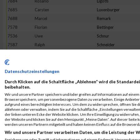
7684
Rosario
Ligotti
7685
Carsten
Luxenburger
7688
Marcel
Remark
7578
Florian
Bettinger
7536
Uwe
Schnur
7587
Ralph
Schneider
7690
León
Rheinert
7455
Frank
Feß
7468
Lena
Becker
Datenschutzeinstellungen
7571
Michael
Resch
Durch Klicken auf die Schaltfläche „Ablehnen“ wird die Standardei
beibehalten.
7493
Sebastian
Müller
Wir und unsere Partner speichern und/oder greifen auf Informationen auf einem G
7715
Marcel
Paulus
Browserspeichern, um personenbezogene Daten zu verarbeiten. Einige Anbiete
aufgrund eines berechtigten Interesses. Um dem zu widersprechen, öffnen Sie die
7491
Bernhard
Hellbrück
ablehnen oder verwalten, indem Sie auf die Schaltfläche „Einstellungen verwalten“
der linken unteren Ecke der Website klicken. Um Ihre Einwilligung zu widerrufen, 
7678
Patrick
Kanzler
der Website und klicken Sie auf den Menüpunkt „Meine Daten“. Auf dieser Seite 
7623
Steven
Balzer
werden unseren Partnern mitgeteilt und haben keinen Einfluss auf die Browserd
Wir und unsere Partner verarbeiten Daten, um die Leistung der W
7573
Peter
Heincke
Speichern von oder Zugriff auf Informationen auf einem Endgerät. Verwendung r