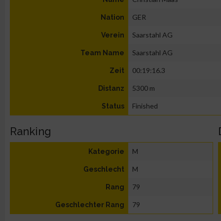
GER
Nation
Saarstahl AG
Verein
Saarstahl AG
Team Name
00:19:16.3
Zeit
5300 m
Distanz
Finished
Status
Ranking
M
Kategorie
M
Geschlecht
79
Rang
79
Geschlechter Rang