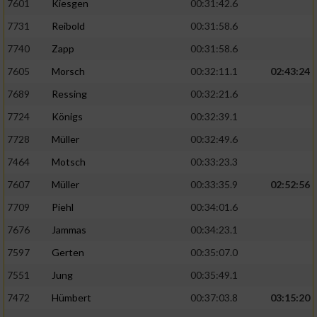
7601
Kiesgen
00:31:42.6
Verwendung reduzierter Daten zur Auswahl
von Werbeanzeigen
7731
Reibold
00:31:58.6
7740
Zapp
00:31:58.6
Erstellung von Profilen für personalisierte
Werbung
7605
Morsch
00:32:11.1
02:43:24
7689
Ressing
00:32:21.6
Verwendung von Profilen zur Auswahl
personalisierter Werbung
7724
Königs
00:32:39.1
7728
Müller
00:32:49.6
Erstellung von Profilen zur Personalisierung
von Inhalten
7464
Motsch
00:33:23.3
Verwendung von Profilen zur Auswahl
7607
Müller
00:33:35.9
02:52:56
personalisierter Inhalte
7709
Piehl
00:34:01.6
7676
Jammas
00:34:23.1
Messung der Werbeleistung
7597
Gerten
00:35:07.0
7551
Jung
00:35:49.1
Messung der Performance von Inhalten
7472
Hümbert
00:37:03.8
03:15:20
Analyse von Zielgruppen durch Statistiken