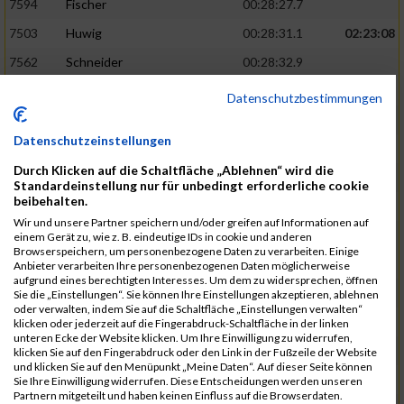
7594
Fischer
00:28:27.7
7503
Huwig
00:28:31.1
02:23:08
7562
Schneider
00:28:32.9
7556
Kroneisen
00:28:33.9
Datenschutzbestimmungen
7463
Motsch
00:28:37.6
Datenschutzeinstellungen
7540
Altmeyer
00:28:53.1
Durch Klicken auf die Schaltfläche „Ablehnen“ wird die
7712
Welter
00:28:53.6
02:26:13
Standardeinstellung nur für unbedingt erforderliche cookie
beibehalten.
7670
Hensel
00:29:09.1
Wir und unsere Partner speichern und/oder greifen auf Informationen auf
7507
Pingen
00:29:23.4
einem Gerät zu, wie z. B. eindeutige IDs in cookie und anderen
Browserspeichern, um personenbezogene Daten zu verarbeiten. Einige
7730
Planta
00:29:23.6
Anbieter verarbeiten Ihre personenbezogenen Daten möglicherweise
aufgrund eines berechtigten Interesses. Um dem zu widersprechen, öffnen
7641
Heit
00:29:24.1
Sie die „Einstellungen“. Sie können Ihre Einstellungen akzeptieren, ablehnen
oder verwalten, indem Sie auf die Schaltfläche „Einstellungen verwalten“
7682
Klein
00:29:34.6
02:28:48
klicken oder jederzeit auf die Fingerabdruck-Schaltfläche in der linken
unteren Ecke der Website klicken. Um Ihre Einwilligung zu widerrufen,
7732
Samson
00:29:36.6
klicken Sie auf den Fingerabdruck oder den Link in der Fußzeile der Website
und klicken Sie auf den Menüpunkt „Meine Daten“. Auf dieser Seite können
7544
Faltenbacher
00:29:46.5
Sie Ihre Einwilligung widerrufen. Diese Entscheidungen werden unseren
Partnern mitgeteilt und haben keinen Einfluss auf die Browserdaten.