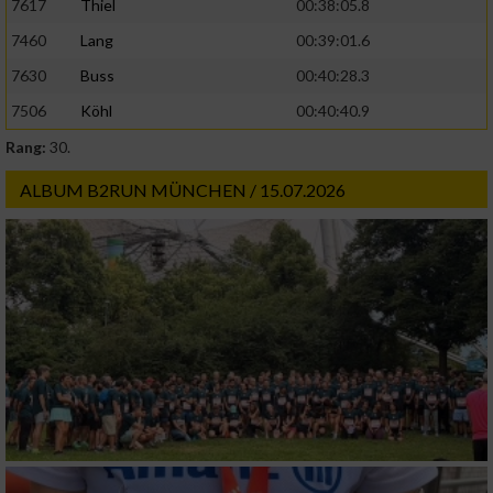
7617
Thiel
00:38:05.8
oder Kombinationen von Daten aus
verschiedenen Quellen
7460
Lang
00:39:01.6
7630
Buss
00:40:28.3
Entwicklung und Verbesserung der Angebote
7506
Köhl
00:40:40.9
Verwendung reduzierter Daten zur Auswahl
Rang:
30.
von Inhalten
ALBUM B2RUN MÜNCHEN / 15.07.2026
IAB-Besonderheiten:
Verwendung genauer Standortdaten
Geräte anhand von aktiv angeforderten
Informationen identifizieren
Nicht-IAB-Verarbeitungszwecke:
Notwendig
Performance