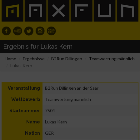
Ergebnis für Lukas Kern
Home
Ergebnisse
B2Run Dillingen
Teamwertung männlich
Lukas Kern
B2Run Dillingen an der Saar
Veranstaltung
Teamwertung männlich
Wettbewerb
7504
Startnummer
Lukas Kern
Name
GER
Nation