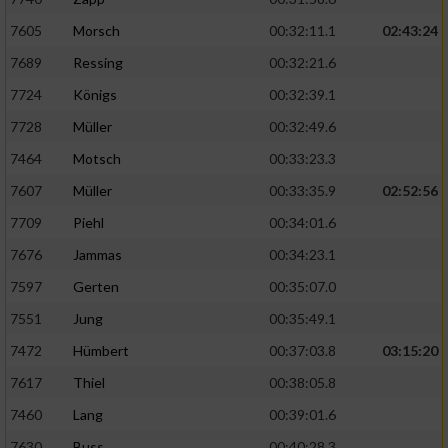
7605
Morsch
00:32:11.1
02:43:24
Erstellung von Profilen für personalisierte
Werbung
7689
Ressing
00:32:21.6
7724
Königs
00:32:39.1
Verwendung von Profilen zur Auswahl
personalisierter Werbung
7728
Müller
00:32:49.6
7464
Motsch
00:33:23.3
Erstellung von Profilen zur Personalisierung
von Inhalten
7607
Müller
00:33:35.9
02:52:56
7709
Piehl
00:34:01.6
Verwendung von Profilen zur Auswahl
personalisierter Inhalte
7676
Jammas
00:34:23.1
7597
Gerten
00:35:07.0
Messung der Werbeleistung
7551
Jung
00:35:49.1
7472
Hümbert
00:37:03.8
03:15:20
Messung der Performance von Inhalten
7617
Thiel
00:38:05.8
Analyse von Zielgruppen durch Statistiken
7460
Lang
00:39:01.6
oder Kombinationen von Daten aus
verschiedenen Quellen
7630
Buss
00:40:28.3