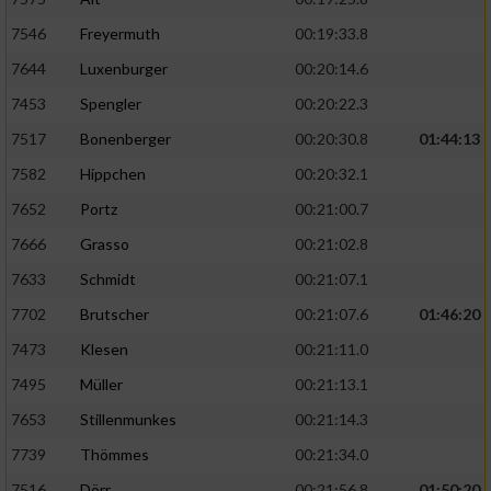
7546
Freyermuth
00:19:33.8
7644
Luxenburger
00:20:14.6
7453
Spengler
00:20:22.3
7517
Bonenberger
00:20:30.8
01:44:13
7582
Hippchen
00:20:32.1
7652
Portz
00:21:00.7
7666
Grasso
00:21:02.8
7633
Schmidt
00:21:07.1
7702
Brutscher
00:21:07.6
01:46:20
7473
Klesen
00:21:11.0
7495
Müller
00:21:13.1
7653
Stillenmunkes
00:21:14.3
7739
Thömmes
00:21:34.0
7516
Dörr
00:21:56.8
01:50:20