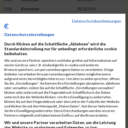
7556
Kroneisen
00:28:33.9
7463
Motsch
00:28:37.6
Datenschutzbestimmungen
7540
Altmeyer
00:28:53.1
Datenschutzeinstellungen
7712
Welter
00:28:53.6
02:26:13
Durch Klicken auf die Schaltfläche „Ablehnen“ wird die
7670
Hensel
00:29:09.1
Standardeinstellung nur für unbedingt erforderliche cookie
beibehalten.
7507
Pingen
00:29:23.4
Wir und unsere Partner speichern und/oder greifen auf Informationen auf
7730
Planta
00:29:23.6
einem Gerät zu, wie z. B. eindeutige IDs in cookie und anderen
Browserspeichern, um personenbezogene Daten zu verarbeiten. Einige
7641
Heit
00:29:24.1
Anbieter verarbeiten Ihre personenbezogenen Daten möglicherweise
aufgrund eines berechtigten Interesses. Um dem zu widersprechen, öffnen
7682
Klein
00:29:34.6
02:28:48
Sie die „Einstellungen“. Sie können Ihre Einstellungen akzeptieren, ablehnen
oder verwalten, indem Sie auf die Schaltfläche „Einstellungen verwalten“
7732
Samson
00:29:36.6
klicken oder jederzeit auf die Fingerabdruck-Schaltfläche in der linken
unteren Ecke der Website klicken. Um Ihre Einwilligung zu widerrufen,
7544
Faltenbacher
00:29:46.5
klicken Sie auf den Fingerabdruck oder den Link in der Fußzeile der Website
und klicken Sie auf den Menüpunkt „Meine Daten“. Auf dieser Seite können
7456
Jacobi
00:29:47.1
Sie Ihre Einwilligung widerrufen. Diese Entscheidungen werden unseren
Partnern mitgeteilt und haben keinen Einfluss auf die Browserdaten.
7624
Lagally
00:30:04.1
Wir und unsere Partner verarbeiten Daten, um die Leistung
der Website zu analysieren und Folgendes zu tun:
7649
Linnenbach
00:30:07.6
02:31:41