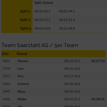
Split Zeiten
00:01:44.1
00:01:44.1
Split 1
00:19:37.7
00:21:21.9
Split 2
00:03:42.8
00:25:04.8
Split 3
Team Saarstahl AG / 5er Team
Stnr
Name
7651
Klesen
00:16:10.1
01:27:50
7576
Linn
00:16:12.6
7577
Piro
00:17:14.4
7642
Scherer
00:18:56.6
7699
Maas
00:19:16.3
7636
Müller
00:19:25.2
01:39:01
7575
Alt
00:19:25.8