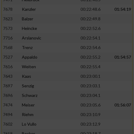
7678
Kanzler
00:22:48.6
01:54:19
7623
Balzer
00:22:49.8
7573
Heincke
00:22:52.6
7716
Arslanovic
00:22:54.1
7568
Trenz
00:22:54.6
7527
Appaldo
00:22:55.2
01:54:57
7616
Weiten
00:22:55.4
7643
Kaas
00:23:00.1
7697
Senzig
00:23:03.1
7696
Schwarz
00:23:04.1
7474
Meiser
00:23:05.6
01:56:07
7494
Riehm
00:23:10.9
7602
Lo Vullo
00:23:12.9
7658
Becker
00:23:18.7