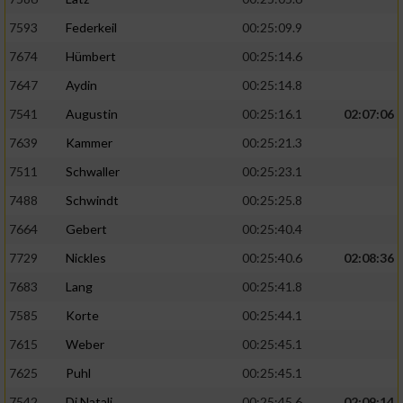
7593
Federkeil
00:25:09.9
7674
Hümbert
00:25:14.6
7647
Aydin
00:25:14.8
7541
Augustin
00:25:16.1
02:07:06
7639
Kammer
00:25:21.3
7511
Schwaller
00:25:23.1
7488
Schwindt
00:25:25.8
7664
Gebert
00:25:40.4
7729
Nickles
00:25:40.6
02:08:36
7683
Lang
00:25:41.8
7585
Korte
00:25:44.1
7615
Weber
00:25:45.1
7625
Puhl
00:25:45.1
7542
Di Natali
00:25:45.6
02:09:14