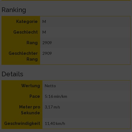
Ranking
M
Kategorie
M
Geschlecht
2909
Rang
2909
Geschlechter
Rang
Details
Netto
Wertung
5:16 min/km
Pace
3,17 m/s
Meter pro
Sekunde
11,40 km/h
Geschwindigkeit