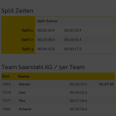
Split Zeiten
Split Zeiten
00:02:23.4
00:02:23.4
Split 1
00:23:38.0
00:26:01.4
Split 2
00:04:15.8
00:30:17.3
Split 3
Team Saarstahl AG / 5er Team
Stnr
Name
7651
Klesen
00:16:10.1
01:27:50
7576
Linn
00:16:12.6
7577
Piro
00:17:14.4
7642
Scherer
00:18:56.6