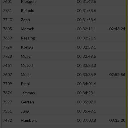
7601
Kiesgen
00:31:42.6
Verwendung reduzierter Daten zur Auswahl
von Werbeanzeigen
7731
Reibold
00:31:58.6
7740
Zapp
00:31:58.6
Erstellung von Profilen für personalisierte
Werbung
7605
Morsch
00:32:11.1
02:43:24
7689
Ressing
00:32:21.6
Verwendung von Profilen zur Auswahl
personalisierter Werbung
7724
Königs
00:32:39.1
7728
Müller
00:32:49.6
Erstellung von Profilen zur Personalisierung
von Inhalten
7464
Motsch
00:33:23.3
Verwendung von Profilen zur Auswahl
7607
Müller
00:33:35.9
02:52:56
personalisierter Inhalte
7709
Piehl
00:34:01.6
7676
Jammas
00:34:23.1
Messung der Werbeleistung
7597
Gerten
00:35:07.0
7551
Jung
00:35:49.1
Messung der Performance von Inhalten
7472
Hümbert
00:37:03.8
03:15:20
Analyse von Zielgruppen durch Statistiken