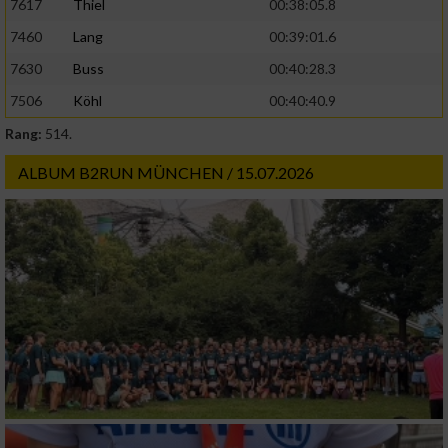
7617
Thiel
00:38:05.8
oder Kombinationen von Daten aus
verschiedenen Quellen
7460
Lang
00:39:01.6
7630
Buss
00:40:28.3
Entwicklung und Verbesserung der Angebote
7506
Köhl
00:40:40.9
Verwendung reduzierter Daten zur Auswahl
Rang:
514.
von Inhalten
ALBUM B2RUN MÜNCHEN / 15.07.2026
IAB-Besonderheiten:
Verwendung genauer Standortdaten
Geräte anhand von aktiv angeforderten
Informationen identifizieren
Nicht-IAB-Verarbeitungszwecke:
Notwendig
Performance