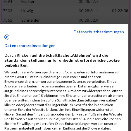
7594
Fischer
00:28:27.7
7503
Huwig
00:28:31.1
02:23:08
7562
Schneider
00:28:32.9
7556
Kroneisen
00:28:33.9
Datenschutzbestimmungen
7463
Motsch
00:28:37.6
Datenschutzeinstellungen
7540
Altmeyer
00:28:53.1
Durch Klicken auf die Schaltfläche „Ablehnen“ wird die
7712
Welter
00:28:53.6
02:26:13
Standardeinstellung nur für unbedingt erforderliche cookie
beibehalten.
7670
Hensel
00:29:09.1
Wir und unsere Partner speichern und/oder greifen auf Informationen auf
7507
Pingen
00:29:23.4
einem Gerät zu, wie z. B. eindeutige IDs in cookie und anderen
Browserspeichern, um personenbezogene Daten zu verarbeiten. Einige
7730
Planta
00:29:23.6
Anbieter verarbeiten Ihre personenbezogenen Daten möglicherweise
aufgrund eines berechtigten Interesses. Um dem zu widersprechen, öffnen
7641
Heit
00:29:24.1
Sie die „Einstellungen“. Sie können Ihre Einstellungen akzeptieren, ablehnen
oder verwalten, indem Sie auf die Schaltfläche „Einstellungen verwalten“
7682
Klein
00:29:34.6
02:28:48
klicken oder jederzeit auf die Fingerabdruck-Schaltfläche in der linken
unteren Ecke der Website klicken. Um Ihre Einwilligung zu widerrufen,
7732
Samson
00:29:36.6
klicken Sie auf den Fingerabdruck oder den Link in der Fußzeile der Website
und klicken Sie auf den Menüpunkt „Meine Daten“. Auf dieser Seite können
7544
Faltenbacher
00:29:46.5
Sie Ihre Einwilligung widerrufen. Diese Entscheidungen werden unseren
Partnern mitgeteilt und haben keinen Einfluss auf die Browserdaten.