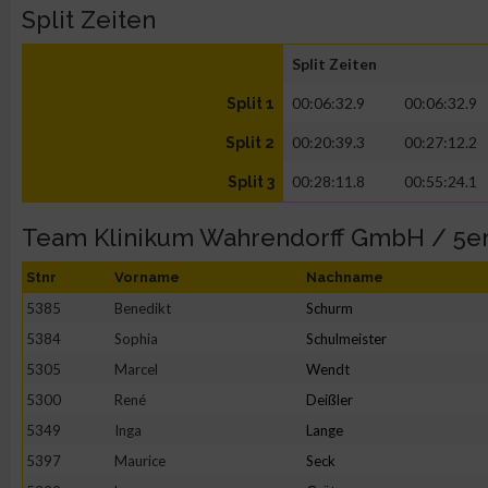
Split Zeiten
Split Zeiten
00:06:32.9
00:06:32.9
Split 1
00:20:39.3
00:27:12.2
Split 2
00:28:11.8
00:55:24.1
Split 3
Team Klinikum Wahrendorff GmbH / 5e
Stnr
Vorname
Nachname
5385
Benedikt
Schurm
5384
Sophia
Schulmeister
5305
Marcel
Wendt
5300
René
Deißler
5349
Inga
Lange
5397
Maurice
Seck