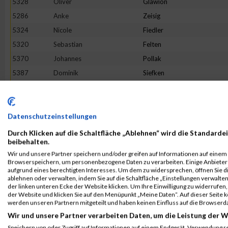
5328
Oliver
Glawion
5286
Anke
Zeisig
5324
Nicole
Fiedler
5320
Sebastian
Felten
5370
Johannes
Pollak
5387
Dominik
Siefken
5392
Corinna
Stoepel
5358
Sona
Meciarova
5333
Björn
Hellwich
Datenschutzeinstellungen
5297
Herr
Kutzbach
Durch Klicken auf die Schaltfläche „Ablehnen“ wird die Standardei
beibehalten.
5363
Anne
Möller
Wir und unsere Partner speichern und/oder greifen auf Informationen auf einem G
5289
Marie
Benz
Browserspeichern, um personenbezogene Daten zu verarbeiten. Einige Anbiete
aufgrund eines berechtigten Interesses. Um dem zu widersprechen, öffnen Sie die
5343
Sejd
Komoni
ablehnen oder verwalten, indem Sie auf die Schaltfläche „Einstellungen verwalten“
der linken unteren Ecke der Website klicken. Um Ihre Einwilligung zu widerrufen, 
5295
Tatjana
Höhne
der Website und klicken Sie auf den Menüpunkt „Meine Daten“. Auf dieser Seite 
5316
Rainer
Brase
werden unseren Partnern mitgeteilt und haben keinen Einfluss auf die Browserd
Wir und unsere Partner verarbeiten Daten, um die Leistung der W
5323
Romana
Feustel
Speichern von oder Zugriff auf Informationen auf einem Endgerät. Verwendung r