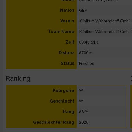
GER
Nation
Klinikum Wahrendorff GmbH
Verein
Klinikum Wahrendorff GmbH
Team Name
00:48:51.1
Zeit
6700 m
Distanz
Finished
Status
Ranking
W
Kategorie
W
Geschlecht
6675
Rang
2020
Geschlechter Rang