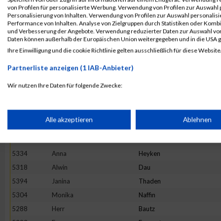
5380
Charlotte
Schaefer
von Profilen für personalisierte Werbung. Verwendung von Profilen zur Auswahl p
5292
Michael
Cramm
Personalisierung von Inhalten. Verwendung von Profilen zur Auswahl personalis
Performance von Inhalten. Analyse von Zielgruppen durch Statistiken oder Komb
5291
Sarah
Brunke
und Verbesserung der Angebote. Verwendung reduzierter Daten zur Auswahl von
Daten können außerhalb der Europäischen Union weitergegeben und in die USA 
5346
Merle
Krautstrunk
Ihre Einwilligung und die cookie Richtlinie gelten ausschließlich für diese Website
5381
Michael
Schmuck
Partnerliste anzeigen (1 IAB-Anbieter)
5374
Petra
Reinhardt
5284
Markus
Herrmann
Wir nutzen Ihre Daten für folgende Zwecke:
IAB-Verarbeitungszwecke:
5367
Javelle
Neumann
5382
Olaf
Schönefeldt
Speichern von oder Zugriff auf Informationen auf einem Endge
Alle akzeptieren
Ablehnen
5301
Lukas
Duda
5365
Jessica
Münch
Verwendung reduzierter Daten zur Auswahl von Werbeanzeige
5334
Anna
Heyken
5318
Alwin
Dau
Erstellung von Profilen für personalisierte Werbung
5394
Janina
Thaden
5304
Monika
Naffin
5288
Herr
Bautz
Verwendung von Profilen zur Auswahl personalisierter Werbun