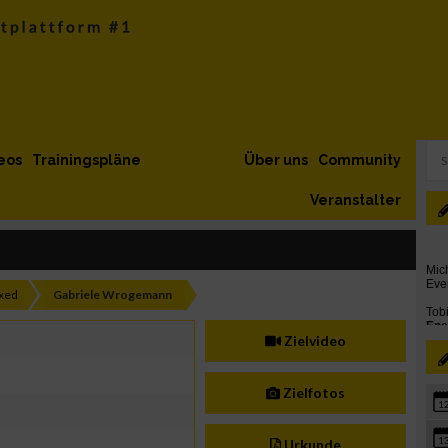
eos
Trainingspläne
Über uns
Community
Veranstalter
xed
Gabriele Wrogemann
Zielvideo
Zielfotos
1
1
Urkunde