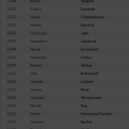
5398
Birthe
Wagner
IAB-Besonderheiten:
5352
Carina
Leschnik
Verwendung genauer Standortdaten
5330
Heide
Grimmelmann
5313
Martin
Bernhof
Geräte anhand von aktiv angeforderten Informationen identifi
5339
Christoph
Jahn
5393
Shaindere
Swiderek
Nicht-IAB-Verarbeitungszwecke:
5344
Nicole
Koschinski
Notwendig
5325
Franziska
Fricke
5399
Robert
Weber
5315
Dirk
Böhnstedt
Performance
5354
Isabelle
Loubier
5317
Jerena
Buse
Funktional
5402
Gabriele
Wrogemann
5373
Martin
Rau
Werbung
5321
André
Fernandes Ferreira
5311
Corinna
Bacher