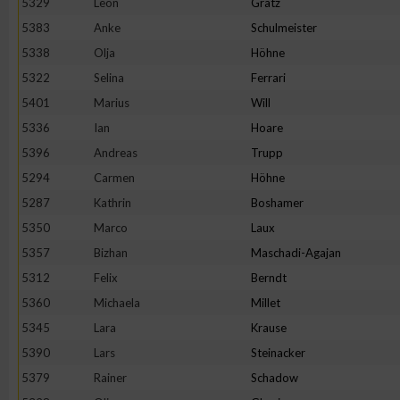
5329
Leon
Grätz
5383
Anke
Schulmeister
5338
Olja
Höhne
5322
Selina
Ferrari
5401
Marius
Will
5336
Ian
Hoare
5396
Andreas
Trupp
5294
Carmen
Höhne
5287
Kathrin
Boshamer
5350
Marco
Laux
5357
Bizhan
Maschadi-Agajan
5312
Felix
Berndt
5360
Michaela
Millet
5345
Lara
Krause
5390
Lars
Steinacker
5379
Rainer
Schadow