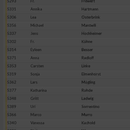
5293
Fr.
Frewert
5331
Annika
Hartmann
Erstellung von Profilen zur Personalisierung von Inhalten
5306
Lea
Osterbrink
5356
Michael
Mantwill
Verwendung von Profilen zur Auswahl personalisierter Inhalte
5337
Jens
Hochheimer
5302
Fr.
Köhne
Messung der Werbeleistung
5314
Eyleen
Besser
5371
Anna
Radloff
Messung der Performance von Inhalten
5353
Carsten
Linke
5319
Sonja
Elmenhorst
Analyse von Zielgruppen durch Statistiken oder Kombinatione
5362
Lars
Mögling
verschiedenen Quellen
5377
Katharina
Rohde
5348
Gritt
Ladwig
Entwicklung und Verbesserung der Angebote
5389
Uri
Sorrentino
5366
Marco
Murro
Verwendung reduzierter Daten zur Auswahl von Inhalten
5340
Vanessa
Kachold