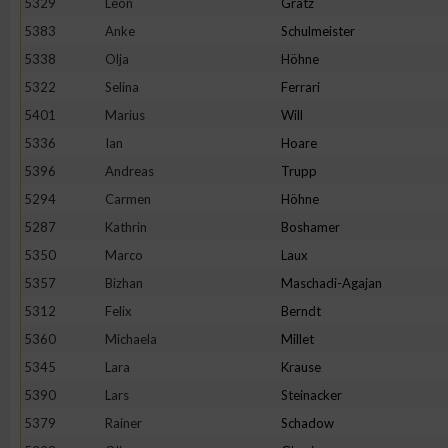
5329
Leon
Grätz
5383
Anke
Schulmeister
5338
Olja
Höhne
5322
Selina
Ferrari
5401
Marius
Will
5336
Ian
Hoare
5396
Andreas
Trupp
5294
Carmen
Höhne
5287
Kathrin
Boshamer
5350
Marco
Laux
5357
Bizhan
Maschadi-Agajan
5312
Felix
Berndt
5360
Michaela
Millet
5345
Lara
Krause
5390
Lars
Steinacker
5379
Rainer
Schadow