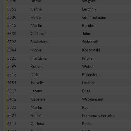
5398
Birthe
Wagner
IAB-Besonderheiten:
5352
Carina
Leschnik
Verwendung genauer Standortdaten
5330
Heide
Grimmelmann
5313
Martin
Bernhof
Geräte anhand von aktiv angeforderten Informationen identifi
5339
Christoph
Jahn
5393
Shaindere
Swiderek
Nicht-IAB-Verarbeitungszwecke:
5344
Nicole
Koschinski
Notwendig
5325
Franziska
Fricke
5399
Robert
Weber
5315
Dirk
Böhnstedt
Performance
5354
Isabelle
Loubier
5317
Jerena
Buse
Funktional
5402
Gabriele
Wrogemann
5373
Martin
Rau
Werbung
5321
André
Fernandes Ferreira
5311
Corinna
Bacher