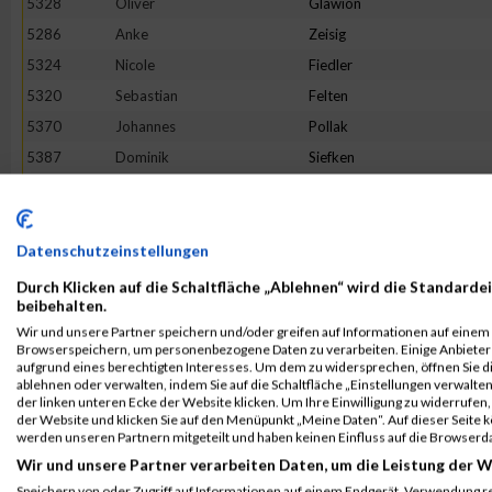
5328
Oliver
Glawion
5286
Anke
Zeisig
5324
Nicole
Fiedler
5320
Sebastian
Felten
5370
Johannes
Pollak
5387
Dominik
Siefken
5392
Corinna
Stoepel
5358
Sona
Meciarova
5333
Björn
Hellwich
Datenschutzeinstellungen
5297
Herr
Kutzbach
Durch Klicken auf die Schaltfläche „Ablehnen“ wird die Standardei
beibehalten.
5363
Anne
Möller
Wir und unsere Partner speichern und/oder greifen auf Informationen auf einem G
5289
Marie
Benz
Browserspeichern, um personenbezogene Daten zu verarbeiten. Einige Anbiete
aufgrund eines berechtigten Interesses. Um dem zu widersprechen, öffnen Sie die
5343
Sejd
Komoni
ablehnen oder verwalten, indem Sie auf die Schaltfläche „Einstellungen verwalten“
der linken unteren Ecke der Website klicken. Um Ihre Einwilligung zu widerrufen, 
5295
Tatjana
Höhne
der Website und klicken Sie auf den Menüpunkt „Meine Daten“. Auf dieser Seite 
5316
Rainer
Brase
werden unseren Partnern mitgeteilt und haben keinen Einfluss auf die Browserd
Wir und unsere Partner verarbeiten Daten, um die Leistung der W
5323
Romana
Feustel
Speichern von oder Zugriff auf Informationen auf einem Endgerät. Verwendung r