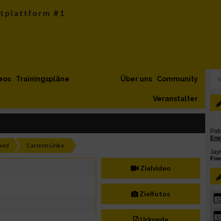
eos
Trainingspläne
Über uns
Community
Veranstalter
xed
Carsten Linke
Zielvideo
Zielfotos
1
1
Urkunde