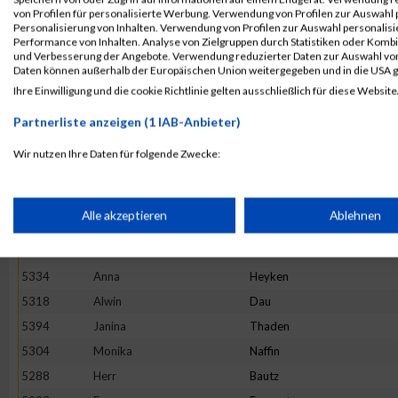
5380
Charlotte
Schaefer
von Profilen für personalisierte Werbung. Verwendung von Profilen zur Auswahl p
5292
Michael
Cramm
Personalisierung von Inhalten. Verwendung von Profilen zur Auswahl personalis
Performance von Inhalten. Analyse von Zielgruppen durch Statistiken oder Komb
5291
Sarah
Brunke
und Verbesserung der Angebote. Verwendung reduzierter Daten zur Auswahl von
Daten können außerhalb der Europäischen Union weitergegeben und in die USA 
5346
Merle
Krautstrunk
Ihre Einwilligung und die cookie Richtlinie gelten ausschließlich für diese Website
5381
Michael
Schmuck
Partnerliste anzeigen (1 IAB-Anbieter)
5374
Petra
Reinhardt
5284
Markus
Herrmann
Wir nutzen Ihre Daten für folgende Zwecke:
IAB-Verarbeitungszwecke:
5367
Javelle
Neumann
5382
Olaf
Schönefeldt
Speichern von oder Zugriff auf Informationen auf einem Endge
Alle akzeptieren
Ablehnen
5301
Lukas
Duda
5365
Jessica
Münch
Verwendung reduzierter Daten zur Auswahl von Werbeanzeige
5334
Anna
Heyken
5318
Alwin
Dau
Erstellung von Profilen für personalisierte Werbung
5394
Janina
Thaden
5304
Monika
Naffin
5288
Herr
Bautz
Verwendung von Profilen zur Auswahl personalisierter Werbun