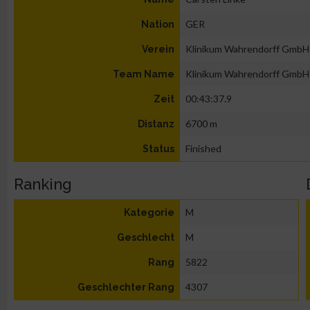
GER
Nation
Klinikum Wahrendorff GmbH
Verein
Klinikum Wahrendorff GmbH
Team Name
00:43:37.9
Zeit
6700 m
Distanz
Finished
Status
Ranking
M
Kategorie
M
Geschlecht
5822
Rang
4307
Geschlechter Rang