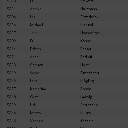
5293
Fr.
Frewert
5331
Annika
Hartmann
Erstellung von Profilen zur Personalisierung von Inhalten
5306
Lea
Osterbrink
5356
Michael
Mantwill
Verwendung von Profilen zur Auswahl personalisierter Inhalte
5337
Jens
Hochheimer
5302
Fr.
Köhne
Messung der Werbeleistung
5314
Eyleen
Besser
5371
Anna
Radloff
Messung der Performance von Inhalten
5353
Carsten
Linke
5319
Sonja
Elmenhorst
Analyse von Zielgruppen durch Statistiken oder Kombinatione
5362
Lars
Mögling
verschiedenen Quellen
5377
Katharina
Rohde
5348
Gritt
Ladwig
Entwicklung und Verbesserung der Angebote
5389
Uri
Sorrentino
5366
Marco
Murro
Verwendung reduzierter Daten zur Auswahl von Inhalten
5340
Vanessa
Kachold