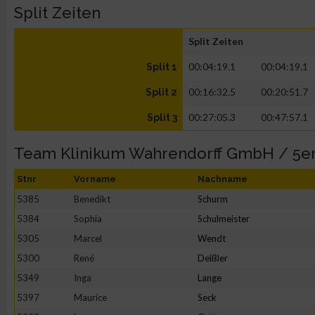
Split Zeiten
Split Zeiten
00:04:19.1
00:04:19.1
Split 1
00:16:32.5
00:20:51.7
Split 2
00:27:05.3
00:47:57.1
Split 3
Team Klinikum Wahrendorff GmbH / 5e
Stnr
Vorname
Nachname
5385
Benedikt
Schurm
5384
Sophia
Schulmeister
5305
Marcel
Wendt
5300
René
Deißler
5349
Inga
Lange
5397
Maurice
Seck