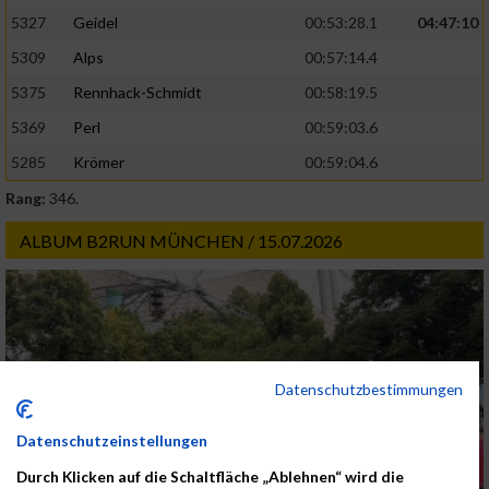
5327
Geidel
00:53:28.1
04:47:10
5309
Alps
00:57:14.4
5375
Rennhack-Schmidt
00:58:19.5
5369
Perl
00:59:03.6
5285
Krömer
00:59:04.6
Rang:
346.
ALBUM B2RUN MÜNCHEN / 15.07.2026
Datenschutzbestimmungen
Datenschutzeinstellungen
Durch Klicken auf die Schaltfläche „Ablehnen“ wird die