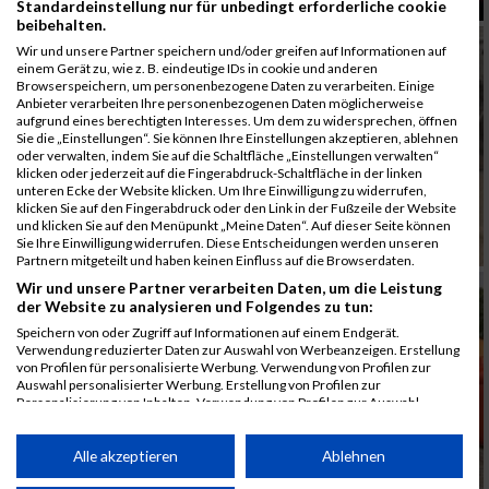
Standardeinstellung nur für unbedingt erforderliche cookie
beibehalten.
Wir und unsere Partner speichern und/oder greifen auf Informationen auf
einem Gerät zu, wie z. B. eindeutige IDs in cookie und anderen
Browserspeichern, um personenbezogene Daten zu verarbeiten. Einige
Anbieter verarbeiten Ihre personenbezogenen Daten möglicherweise
aufgrund eines berechtigten Interesses. Um dem zu widersprechen, öffnen
Sie die „Einstellungen“. Sie können Ihre Einstellungen akzeptieren, ablehnen
oder verwalten, indem Sie auf die Schaltfläche „Einstellungen verwalten“
klicken oder jederzeit auf die Fingerabdruck-Schaltfläche in der linken
unteren Ecke der Website klicken. Um Ihre Einwilligung zu widerrufen,
klicken Sie auf den Fingerabdruck oder den Link in der Fußzeile der Website
und klicken Sie auf den Menüpunkt „Meine Daten“. Auf dieser Seite können
Sie Ihre Einwilligung widerrufen. Diese Entscheidungen werden unseren
Partnern mitgeteilt und haben keinen Einfluss auf die Browserdaten.
Wir und unsere Partner verarbeiten Daten, um die Leistung
der Website zu analysieren und Folgendes zu tun:
Speichern von oder Zugriff auf Informationen auf einem Endgerät.
Verwendung reduzierter Daten zur Auswahl von Werbeanzeigen. Erstellung
von Profilen für personalisierte Werbung. Verwendung von Profilen zur
Auswahl personalisierter Werbung. Erstellung von Profilen zur
Personalisierung von Inhalten. Verwendung von Profilen zur Auswahl
personalisierter Inhalte. Messung der Werbeleistung. Messung der
Performance von Inhalten. Analyse von Zielgruppen durch Statistiken oder
Kombinationen von Daten aus verschiedenen Quellen. Entwicklung und
Alle akzeptieren
Ablehnen
Verbesserung der Angebote. Verwendung reduzierter Daten zur Auswahl