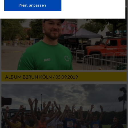
von Inhalten.
Daten können außerhalb der Europäischen Union weitergegeben und in die
Nein, anpassen
USA gesendet werden.
Ihre Einwilligung und die cookie Richtlinie gelten ausschließlich für diese
Website/App.
Partnerliste anzeigen (1 IAB-Anbieter)
Wir nutzen Ihre Daten für folgende Zwecke:
IAB-Verarbeitungszwecke:
Speichern von oder Zugriff auf Informationen
auf einem Endgerät
Verwendung reduzierter Daten zur Auswahl
ALBUM B2RUN KÖLN / 05.09.2019
von Werbeanzeigen
Erstellung von Profilen für personalisierte
Werbung
Verwendung von Profilen zur Auswahl
personalisierter Werbung
Erstellung von Profilen zur Personalisierung