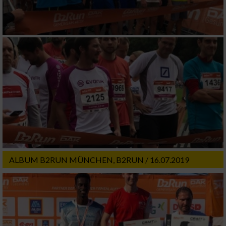
Verwendung genauer Standortdaten
Geräte anhand von aktiv angeforderten
Informationen identifizieren
Nicht-IAB-Verarbeitungszwecke:
Notwendig
Performance
Funktional
ALBUM B2RUN MÜNCHEN, B2RUN / 16.07.2019
Werbung