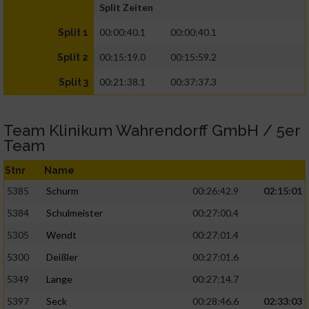
Split Zeiten
00:00:40.1
00:00:40.1
Split 1
00:15:19.0
00:15:59.2
Split 2
00:21:38.1
00:37:37.3
Split 3
Team Klinikum Wahrendorff GmbH / 5er
Team
Stnr
Name
5385
Schurm
00:26:42.9
02:15:01
5384
Schulmeister
00:27:00.4
5305
Wendt
00:27:01.4
5300
Deißler
00:27:01.6
5349
Lange
00:27:14.7
5397
Seck
00:28:46.6
02:33:03