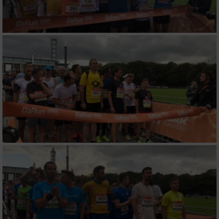
von Inhalten
Verwendung von Profilen zur Auswahl
personalisierter Inhalte
Messung der Werbeleistung
Messung der Performance von Inhalten
Analyse von Zielgruppen durch Statistiken
oder Kombinationen von Daten aus
verschiedenen Quellen
Entwicklung und Verbesserung der Angebote
Verwendung reduzierter Daten zur Auswahl
von Inhalten
IAB-Besonderheiten: