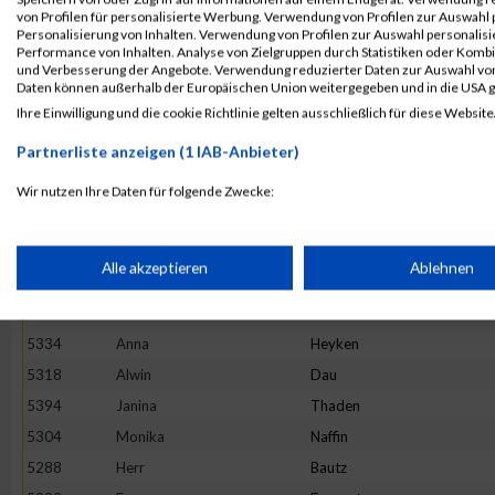
5380
Charlotte
Schaefer
von Profilen für personalisierte Werbung. Verwendung von Profilen zur Auswahl p
5292
Michael
Cramm
Personalisierung von Inhalten. Verwendung von Profilen zur Auswahl personalis
Performance von Inhalten. Analyse von Zielgruppen durch Statistiken oder Komb
5291
Sarah
Brunke
und Verbesserung der Angebote. Verwendung reduzierter Daten zur Auswahl von
Daten können außerhalb der Europäischen Union weitergegeben und in die USA 
5346
Merle
Krautstrunk
Ihre Einwilligung und die cookie Richtlinie gelten ausschließlich für diese Website
5381
Michael
Schmuck
Partnerliste anzeigen (1 IAB-Anbieter)
5374
Petra
Reinhardt
5284
Markus
Herrmann
Wir nutzen Ihre Daten für folgende Zwecke:
IAB-Verarbeitungszwecke:
5367
Javelle
Neumann
5382
Olaf
Schönefeldt
Speichern von oder Zugriff auf Informationen auf einem Endge
Alle akzeptieren
Ablehnen
5301
Lukas
Duda
5365
Jessica
Münch
Verwendung reduzierter Daten zur Auswahl von Werbeanzeige
5334
Anna
Heyken
5318
Alwin
Dau
Erstellung von Profilen für personalisierte Werbung
5394
Janina
Thaden
5304
Monika
Naffin
5288
Herr
Bautz
Verwendung von Profilen zur Auswahl personalisierter Werbun