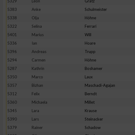
5329
Leon
Grätz
5383
Anke
Schulmeister
5338
Olja
Höhne
5322
Selina
Ferrari
5401
Marius
Will
5336
Ian
Hoare
5396
Andreas
Trupp
5294
Carmen
Höhne
5287
Kathrin
Boshamer
5350
Marco
Laux
5357
Bizhan
Maschadi-Agajan
5312
Felix
Berndt
5360
Michaela
Millet
5345
Lara
Krause
5390
Lars
Steinacker
5379
Rainer
Schadow