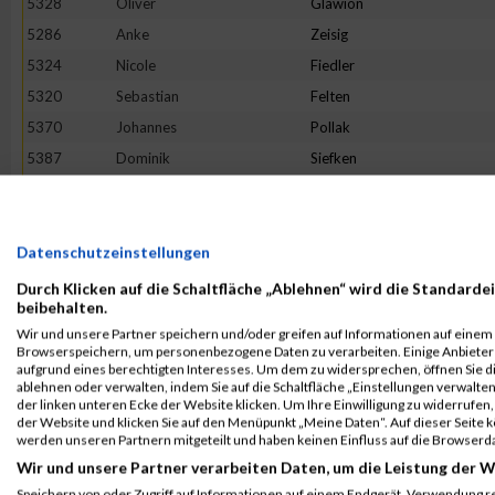
5328
Oliver
Glawion
5286
Anke
Zeisig
5324
Nicole
Fiedler
5320
Sebastian
Felten
5370
Johannes
Pollak
5387
Dominik
Siefken
5392
Corinna
Stoepel
5358
Sona
Meciarova
5333
Björn
Hellwich
Datenschutzeinstellungen
5297
Herr
Kutzbach
Durch Klicken auf die Schaltfläche „Ablehnen“ wird die Standardei
beibehalten.
5363
Anne
Möller
Wir und unsere Partner speichern und/oder greifen auf Informationen auf einem G
5289
Marie
Benz
Browserspeichern, um personenbezogene Daten zu verarbeiten. Einige Anbiete
aufgrund eines berechtigten Interesses. Um dem zu widersprechen, öffnen Sie die
5343
Sejd
Komoni
ablehnen oder verwalten, indem Sie auf die Schaltfläche „Einstellungen verwalten“
der linken unteren Ecke der Website klicken. Um Ihre Einwilligung zu widerrufen, 
5295
Tatjana
Höhne
der Website und klicken Sie auf den Menüpunkt „Meine Daten“. Auf dieser Seite 
5316
Rainer
Brase
werden unseren Partnern mitgeteilt und haben keinen Einfluss auf die Browserd
Wir und unsere Partner verarbeiten Daten, um die Leistung der W
5323
Romana
Feustel
Speichern von oder Zugriff auf Informationen auf einem Endgerät. Verwendung r