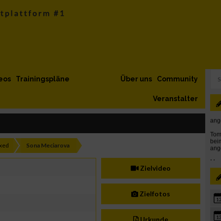
eos
Trainingspläne
Über uns
Community
Veranstalter
xed
Sona Meciarova
Zielvideo
Zielfotos
1
1
Urkunde