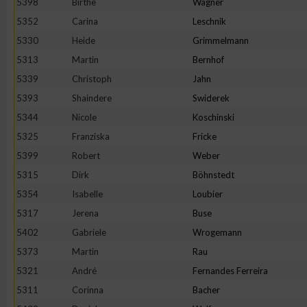
5398
Birthe
Wagner
IAB-Besonderheiten:
5352
Carina
Leschnik
Verwendung genauer Standortdaten
5330
Heide
Grimmelmann
5313
Martin
Bernhof
Geräte anhand von aktiv angeforderten Informationen identifi
5339
Christoph
Jahn
5393
Shaindere
Swiderek
Nicht-IAB-Verarbeitungszwecke:
5344
Nicole
Koschinski
Notwendig
5325
Franziska
Fricke
5399
Robert
Weber
5315
Dirk
Böhnstedt
Performance
5354
Isabelle
Loubier
5317
Jerena
Buse
Funktional
5402
Gabriele
Wrogemann
5373
Martin
Rau
Werbung
5321
André
Fernandes Ferreira
5311
Corinna
Bacher