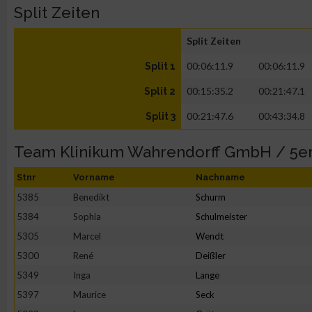
Split Zeiten
Split Zeiten
00:06:11.9
00:06:11.9
Split 1
00:15:35.2
00:21:47.1
Split 2
00:21:47.6
00:43:34.8
Split 3
Team Klinikum Wahrendorff GmbH / 5e
Stnr
Vorname
Nachname
5385
Benedikt
Schurm
5384
Sophia
Schulmeister
5305
Marcel
Wendt
5300
René
Deißler
5349
Inga
Lange
5397
Maurice
Seck