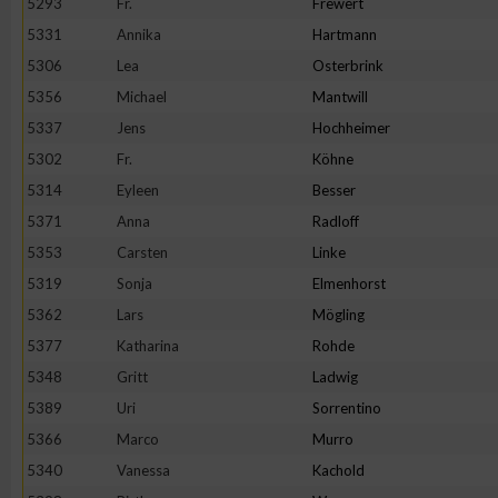
5293
Fr.
Frewert
5331
Annika
Hartmann
Erstellung von Profilen zur Personalisierung von Inhalten
5306
Lea
Osterbrink
5356
Michael
Mantwill
Verwendung von Profilen zur Auswahl personalisierter Inhalte
5337
Jens
Hochheimer
5302
Fr.
Köhne
Messung der Werbeleistung
5314
Eyleen
Besser
5371
Anna
Radloff
Messung der Performance von Inhalten
5353
Carsten
Linke
5319
Sonja
Elmenhorst
Analyse von Zielgruppen durch Statistiken oder Kombinatione
5362
Lars
Mögling
verschiedenen Quellen
5377
Katharina
Rohde
5348
Gritt
Ladwig
Entwicklung und Verbesserung der Angebote
5389
Uri
Sorrentino
5366
Marco
Murro
Verwendung reduzierter Daten zur Auswahl von Inhalten
5340
Vanessa
Kachold