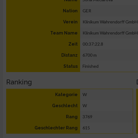
GER
Nation
Klinikum Wahrendorff GmbH
Verein
Klinikum Wahrendorff GmbH
Team Name
00:37:22.8
Zeit
6700 m
Distanz
Finished
Status
Ranking
W
Kategorie
W
Geschlecht
3769
Rang
615
Geschlechter Rang