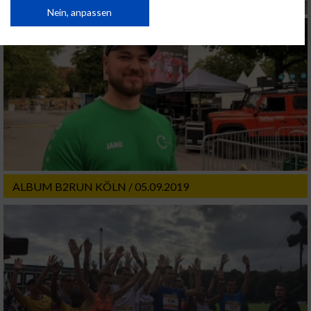
von Inhalten.
Daten können außerhalb der Europäischen Union weitergegeben und in die
Nein, anpassen
USA gesendet werden.
Ihre Einwilligung und die cookie Richtlinie gelten ausschließlich für diese
Website/App.
Partnerliste anzeigen (1 IAB-Anbieter)
Wir nutzen Ihre Daten für folgende Zwecke:
IAB-Verarbeitungszwecke:
Speichern von oder Zugriff auf Informationen
auf einem Endgerät
Verwendung reduzierter Daten zur Auswahl
ALBUM B2RUN KÖLN / 05.09.2019
von Werbeanzeigen
Erstellung von Profilen für personalisierte
Werbung
Verwendung von Profilen zur Auswahl
personalisierter Werbung
Erstellung von Profilen zur Personalisierung