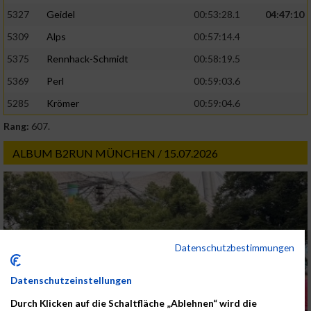
5327
Geidel
00:53:28.1
04:47:10
5309
Alps
00:57:14.4
5375
Rennhack-Schmidt
00:58:19.5
5369
Perl
00:59:03.6
5285
Krömer
00:59:04.6
Rang:
607.
ALBUM B2RUN MÜNCHEN / 15.07.2026
Datenschutzbestimmungen
Datenschutzeinstellungen
Durch Klicken auf die Schaltfläche „Ablehnen“ wird die