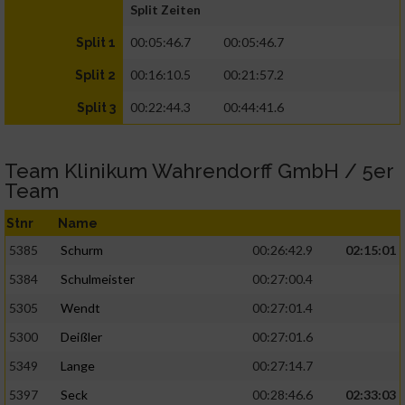
Split Zeiten
00:05:46.7
00:05:46.7
Split 1
00:16:10.5
00:21:57.2
Split 2
00:22:44.3
00:44:41.6
Split 3
Team Klinikum Wahrendorff GmbH / 5er
Team
Stnr
Name
5385
Schurm
00:26:42.9
02:15:01
5384
Schulmeister
00:27:00.4
5305
Wendt
00:27:01.4
5300
Deißler
00:27:01.6
5349
Lange
00:27:14.7
5397
Seck
00:28:46.6
02:33:03