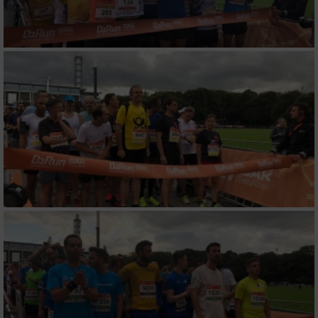
von Inhalten
Verwendung von Profilen zur Auswahl
personalisierter Inhalte
Messung der Werbeleistung
Messung der Performance von Inhalten
Analyse von Zielgruppen durch Statistiken
oder Kombinationen von Daten aus
verschiedenen Quellen
Entwicklung und Verbesserung der Angebote
Verwendung reduzierter Daten zur Auswahl
von Inhalten
IAB-Besonderheiten: