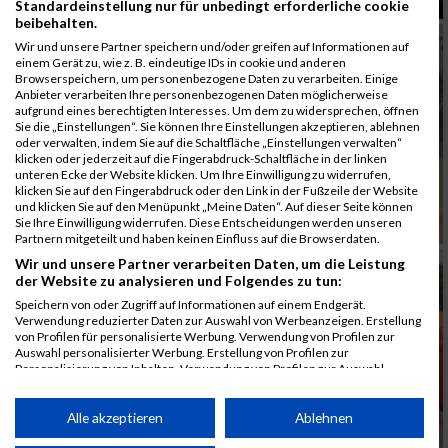
Standardeinstellung nur für unbedingt erforderliche cookie
beibehalten.
Wir und unsere Partner speichern und/oder greifen auf Informationen auf
einem Gerät zu, wie z. B. eindeutige IDs in cookie und anderen
Browserspeichern, um personenbezogene Daten zu verarbeiten. Einige
Anbieter verarbeiten Ihre personenbezogenen Daten möglicherweise
aufgrund eines berechtigten Interesses. Um dem zu widersprechen, öffnen
Sie die „Einstellungen“. Sie können Ihre Einstellungen akzeptieren, ablehnen
oder verwalten, indem Sie auf die Schaltfläche „Einstellungen verwalten“
klicken oder jederzeit auf die Fingerabdruck-Schaltfläche in der linken
unteren Ecke der Website klicken. Um Ihre Einwilligung zu widerrufen,
klicken Sie auf den Fingerabdruck oder den Link in der Fußzeile der Website
und klicken Sie auf den Menüpunkt „Meine Daten“. Auf dieser Seite können
Sie Ihre Einwilligung widerrufen. Diese Entscheidungen werden unseren
Partnern mitgeteilt und haben keinen Einfluss auf die Browserdaten.
Wir und unsere Partner verarbeiten Daten, um die Leistung
der Website zu analysieren und Folgendes zu tun:
Speichern von oder Zugriff auf Informationen auf einem Endgerät.
Verwendung reduzierter Daten zur Auswahl von Werbeanzeigen. Erstellung
von Profilen für personalisierte Werbung. Verwendung von Profilen zur
Auswahl personalisierter Werbung. Erstellung von Profilen zur
Personalisierung von Inhalten. Verwendung von Profilen zur Auswahl
personalisierter Inhalte. Messung der Werbeleistung. Messung der
Performance von Inhalten. Analyse von Zielgruppen durch Statistiken oder
Kombinationen von Daten aus verschiedenen Quellen. Entwicklung und
Alle akzeptieren
Ablehnen
Verbesserung der Angebote. Verwendung reduzierter Daten zur Auswahl