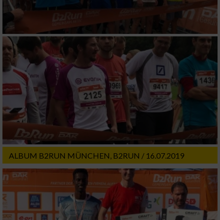
Verwendung genauer Standortdaten
Geräte anhand von aktiv angeforderten
Informationen identifizieren
Nicht-IAB-Verarbeitungszwecke:
Notwendig
Performance
Funktional
ALBUM B2RUN MÜNCHEN, B2RUN / 16.07.2019
Werbung