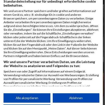
Standardeinstellung nur für unbedingt erforderliche cookie
beibehalten.
Wir und unsere Partner speichern und/oder greifen auf Informationen auf
einem Gerät zu, wie z. B. eindeutige IDs in cookie und anderen
Browserspeichern, um personenbezogene Daten zu verarbeiten. Einige
Anbieter verarbeiten Ihre personenbezogenen Daten möglicherweise
aufgrund eines berechtigten Interesses. Um dem zu widersprechen, öffnen
Sie die „Einstellungen“. Sie können Ihre Einstellungen akzeptieren, ablehnen
oder verwalten, indem Sie auf die Schaltfläche „Einstellungen verwalten“
klicken oder jederzeit auf die Fingerabdruck-Schaltfläche in der linken
unteren Ecke der Website klicken. Um Ihre Einwilligung zu widerrufen,
klicken Sie auf den Fingerabdruck oder den Link in der Fußzeile der Website
und klicken Sie auf den Menüpunkt „Meine Daten“. Auf dieser Seite können
Sie Ihre Einwilligung widerrufen. Diese Entscheidungen werden unseren
Partnern mitgeteilt und haben keinen Einfluss auf die Browserdaten.
Wir und unsere Partner verarbeiten Daten, um die Leistung
der Website zu analysieren und Folgendes zu tun:
Speichern von oder Zugriff auf Informationen auf einem Endgerät.
Verwendung reduzierter Daten zur Auswahl von Werbeanzeigen. Erstellung
von Profilen für personalisierte Werbung. Verwendung von Profilen zur
Auswahl personalisierter Werbung. Erstellung von Profilen zur
Personalisierung von Inhalten. Verwendung von Profilen zur Auswahl
personalisierter Inhalte. Messung der Werbeleistung. Messung der
Performance von Inhalten. Analyse von Zielgruppen durch Statistiken oder
Kombinationen von Daten aus verschiedenen Quellen. Entwicklung und
Alle akzeptieren
Ablehnen
Verbesserung der Angebote. Verwendung reduzierter Daten zur Auswahl