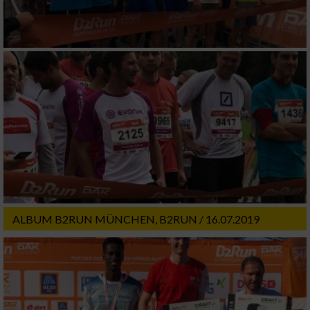
Verwendung genauer Standortdaten
Geräte anhand von aktiv angeforderten
Informationen identifizieren
Nicht-IAB-Verarbeitungszwecke:
Notwendig
Performance
Funktional
ALBUM B2RUN MÜNCHEN, B2RUN / 16.07.2019
Werbung