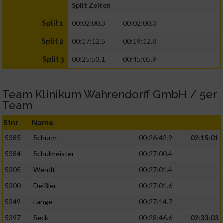
Split Zeiten
00:02:00.3
00:02:00.3
Split 1
00:17:12.5
00:19:12.8
Split 2
00:25:53.1
00:45:05.9
Split 3
Team Klinikum Wahrendorff GmbH / 5er
Team
Stnr
Name
5385
Schurm
00:26:42.9
02:15:01
5384
Schulmeister
00:27:00.4
5305
Wendt
00:27:01.4
5300
Deißler
00:27:01.6
5349
Lange
00:27:14.7
5397
Seck
00:28:46.6
02:33:03