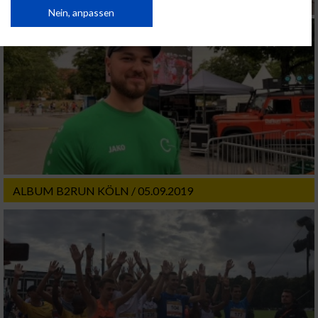
von Inhalten.
Daten können außerhalb der Europäischen Union weitergegeben und in die
Nein, anpassen
USA gesendet werden.
Ihre Einwilligung und die cookie Richtlinie gelten ausschließlich für diese
Website/App.
Partnerliste anzeigen (1 IAB-Anbieter)
Wir nutzen Ihre Daten für folgende Zwecke:
IAB-Verarbeitungszwecke:
Speichern von oder Zugriff auf Informationen
auf einem Endgerät
Verwendung reduzierter Daten zur Auswahl
ALBUM B2RUN KÖLN / 05.09.2019
von Werbeanzeigen
Erstellung von Profilen für personalisierte
Werbung
Verwendung von Profilen zur Auswahl
personalisierter Werbung
Erstellung von Profilen zur Personalisierung