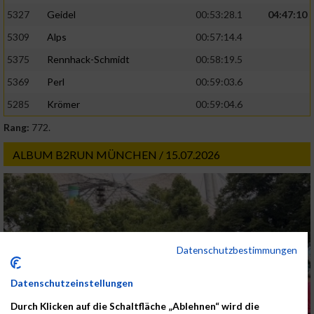
5327
Geidel
00:53:28.1
04:47:10
5309
Alps
00:57:14.4
5375
Rennhack-Schmidt
00:58:19.5
5369
Perl
00:59:03.6
5285
Krömer
00:59:04.6
Rang:
772.
ALBUM B2RUN MÜNCHEN / 15.07.2026
Datenschutzbestimmungen
Datenschutzeinstellungen
Durch Klicken auf die Schaltfläche „Ablehnen“ wird die