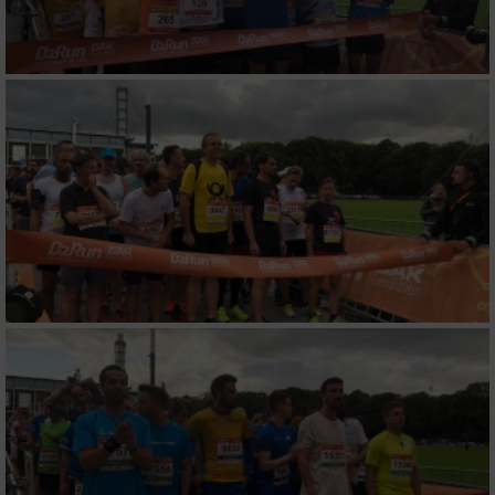
von Inhalten
Verwendung von Profilen zur Auswahl
personalisierter Inhalte
Messung der Werbeleistung
Messung der Performance von Inhalten
Analyse von Zielgruppen durch Statistiken
oder Kombinationen von Daten aus
verschiedenen Quellen
Entwicklung und Verbesserung der Angebote
Verwendung reduzierter Daten zur Auswahl
von Inhalten
IAB-Besonderheiten: