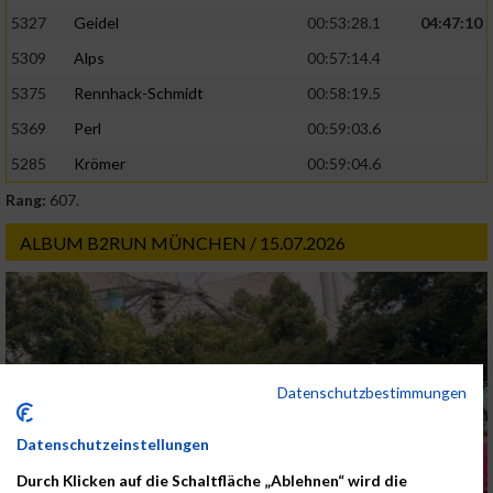
5327
Geidel
00:53:28.1
04:47:10
5309
Alps
00:57:14.4
5375
Rennhack-Schmidt
00:58:19.5
5369
Perl
00:59:03.6
5285
Krömer
00:59:04.6
Rang:
607.
ALBUM B2RUN MÜNCHEN / 15.07.2026
Datenschutzbestimmungen
Datenschutzeinstellungen
Durch Klicken auf die Schaltfläche „Ablehnen“ wird die