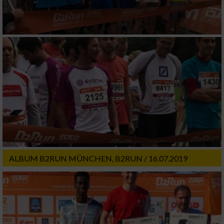
Verwendung genauer Standortdaten
Geräte anhand von aktiv angeforderten
Informationen identifizieren
Nicht-IAB-Verarbeitungszwecke:
Notwendig
Performance
Funktional
ALBUM B2RUN MÜNCHEN, B2RUN / 16.07.2019
Werbung