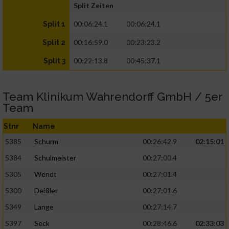
Split Zeiten
00:06:24.1
00:06:24.1
Split 1
00:16:59.0
00:23:23.2
Split 2
00:22:13.8
00:45:37.1
Split 3
Team Klinikum Wahrendorff GmbH / 5er
Team
Stnr
Name
5385
Schurm
00:26:42.9
02:15:01
5384
Schulmeister
00:27:00.4
5305
Wendt
00:27:01.4
5300
Deißler
00:27:01.6
5349
Lange
00:27:14.7
5397
Seck
00:28:46.6
02:33:03