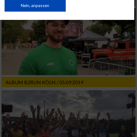
von Inhalten.
Daten können außerhalb der Europäischen Union weitergegeben und in die
Nein, anpassen
USA gesendet werden.
Ihre Einwilligung und die cookie Richtlinie gelten ausschließlich für diese
Website/App.
Partnerliste anzeigen (1 IAB-Anbieter)
Wir nutzen Ihre Daten für folgende Zwecke:
IAB-Verarbeitungszwecke:
Speichern von oder Zugriff auf Informationen
auf einem Endgerät
Verwendung reduzierter Daten zur Auswahl
ALBUM B2RUN KÖLN / 05.09.2019
von Werbeanzeigen
Erstellung von Profilen für personalisierte
Werbung
Verwendung von Profilen zur Auswahl
personalisierter Werbung
Erstellung von Profilen zur Personalisierung