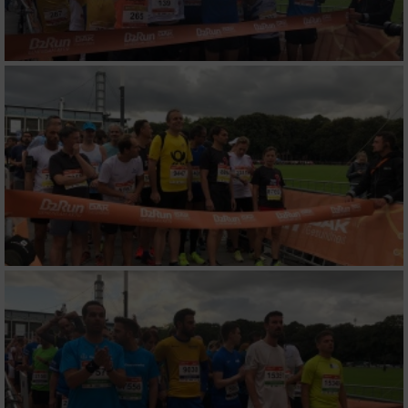
von Inhalten
Verwendung von Profilen zur Auswahl
personalisierter Inhalte
Messung der Werbeleistung
Messung der Performance von Inhalten
Analyse von Zielgruppen durch Statistiken
oder Kombinationen von Daten aus
verschiedenen Quellen
Entwicklung und Verbesserung der Angebote
Verwendung reduzierter Daten zur Auswahl
von Inhalten
IAB-Besonderheiten: