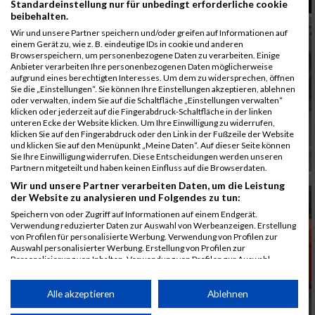
Standardeinstellung nur für unbedingt erforderliche cookie
beibehalten.
Wir und unsere Partner speichern und/oder greifen auf Informationen auf
einem Gerät zu, wie z. B. eindeutige IDs in cookie und anderen
Browserspeichern, um personenbezogene Daten zu verarbeiten. Einige
Anbieter verarbeiten Ihre personenbezogenen Daten möglicherweise
aufgrund eines berechtigten Interesses. Um dem zu widersprechen, öffnen
Sie die „Einstellungen“. Sie können Ihre Einstellungen akzeptieren, ablehnen
oder verwalten, indem Sie auf die Schaltfläche „Einstellungen verwalten“
klicken oder jederzeit auf die Fingerabdruck-Schaltfläche in der linken
unteren Ecke der Website klicken. Um Ihre Einwilligung zu widerrufen,
klicken Sie auf den Fingerabdruck oder den Link in der Fußzeile der Website
und klicken Sie auf den Menüpunkt „Meine Daten“. Auf dieser Seite können
Sie Ihre Einwilligung widerrufen. Diese Entscheidungen werden unseren
Partnern mitgeteilt und haben keinen Einfluss auf die Browserdaten.
Wir und unsere Partner verarbeiten Daten, um die Leistung
der Website zu analysieren und Folgendes zu tun:
Speichern von oder Zugriff auf Informationen auf einem Endgerät.
Verwendung reduzierter Daten zur Auswahl von Werbeanzeigen. Erstellung
von Profilen für personalisierte Werbung. Verwendung von Profilen zur
Auswahl personalisierter Werbung. Erstellung von Profilen zur
Personalisierung von Inhalten. Verwendung von Profilen zur Auswahl
personalisierter Inhalte. Messung der Werbeleistung. Messung der
Performance von Inhalten. Analyse von Zielgruppen durch Statistiken oder
Kombinationen von Daten aus verschiedenen Quellen. Entwicklung und
Alle akzeptieren
Ablehnen
Verbesserung der Angebote. Verwendung reduzierter Daten zur Auswahl