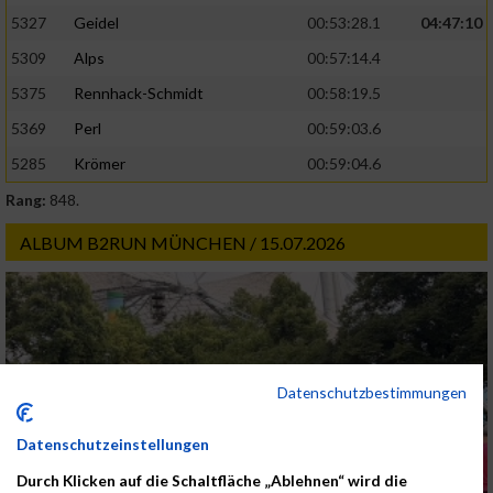
5327
Geidel
00:53:28.1
04:47:10
5309
Alps
00:57:14.4
5375
Rennhack-Schmidt
00:58:19.5
5369
Perl
00:59:03.6
5285
Krömer
00:59:04.6
Rang:
848.
ALBUM B2RUN MÜNCHEN / 15.07.2026
Datenschutzbestimmungen
Datenschutzeinstellungen
Durch Klicken auf die Schaltfläche „Ablehnen“ wird die