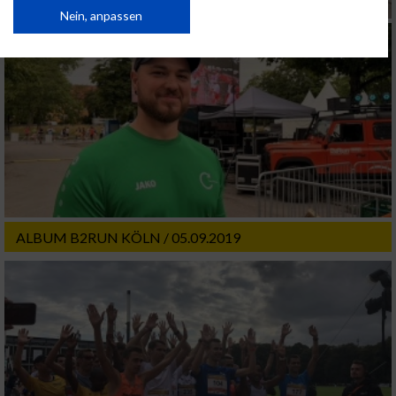
von Inhalten.
Daten können außerhalb der Europäischen Union weitergegeben und in die
Nein, anpassen
USA gesendet werden.
Ihre Einwilligung und die cookie Richtlinie gelten ausschließlich für diese
Website/App.
Partnerliste anzeigen (1 IAB-Anbieter)
Wir nutzen Ihre Daten für folgende Zwecke:
IAB-Verarbeitungszwecke:
Speichern von oder Zugriff auf Informationen
auf einem Endgerät
Verwendung reduzierter Daten zur Auswahl
ALBUM B2RUN KÖLN / 05.09.2019
von Werbeanzeigen
Erstellung von Profilen für personalisierte
Werbung
Verwendung von Profilen zur Auswahl
personalisierter Werbung
Erstellung von Profilen zur Personalisierung