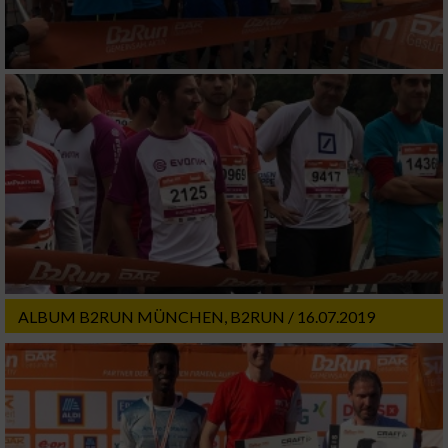
Verwendung genauer Standortdaten
Geräte anhand von aktiv angeforderten
Informationen identifizieren
Nicht-IAB-Verarbeitungszwecke:
Notwendig
Performance
Funktional
ALBUM B2RUN MÜNCHEN, B2RUN / 16.07.2019
Werbung