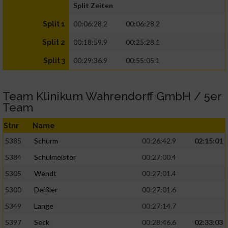
Split Zeiten
00:06:28.2
00:06:28.2
Split 1
00:18:59.9
00:25:28.1
Split 2
00:29:36.9
00:55:05.1
Split 3
Team Klinikum Wahrendorff GmbH / 5er
Team
Stnr
Name
5385
Schurm
00:26:42.9
02:15:01
5384
Schulmeister
00:27:00.4
5305
Wendt
00:27:01.4
5300
Deißler
00:27:01.6
5349
Lange
00:27:14.7
5397
Seck
00:28:46.6
02:33:03