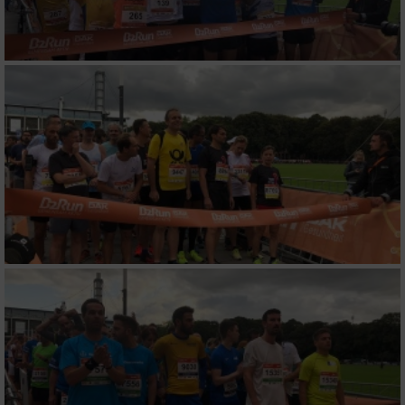
von Inhalten
Verwendung von Profilen zur Auswahl
personalisierter Inhalte
Messung der Werbeleistung
Messung der Performance von Inhalten
Analyse von Zielgruppen durch Statistiken
oder Kombinationen von Daten aus
verschiedenen Quellen
Entwicklung und Verbesserung der Angebote
Verwendung reduzierter Daten zur Auswahl
von Inhalten
IAB-Besonderheiten: