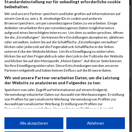
Standardeinstellung nur für unbedingt erforderliche cookie
beibehalten.
Wir und unsere Partner speichern und/oder greifen auf Informationen auf
einem Gerät zu, wie z. B. eindeutige IDs in cookie und anderen
Browserspeichern, um personenbezogene Daten zu verarbeiten. Einige
Anbieter verarbeiten Ihre personenbezogenen Daten möglicherweise
aufgrund eines berechtigten Interesses. Um dem zu widersprechen, öffnen
Sie die „Einstellungen“. Sie können Ihre Einstellungen akzeptieren, ablehnen
oder verwalten, indem Sie auf die Schaltfläche „Einstellungen verwalten“
klicken oder jederzeit auf die Fingerabdruck-Schaltfläche in der linken
unteren Ecke der Website klicken. Um Ihre Einwilligung zu widerrufen,
klicken Sie auf den Fingerabdruck oder den Link in der Fußzeile der Website
und klicken Sie auf den Menüpunkt „Meine Daten“. Auf dieser Seite können
Sie Ihre Einwilligung widerrufen. Diese Entscheidungen werden unseren
Partnern mitgeteilt und haben keinen Einfluss auf die Browserdaten.
Wir und unsere Partner verarbeiten Daten, um die Leistung
der Website zu analysieren und Folgendes zu tun:
Speichern von oder Zugriff auf Informationen auf einem Endgerät.
Verwendung reduzierter Daten zur Auswahl von Werbeanzeigen. Erstellung
von Profilen für personalisierte Werbung. Verwendung von Profilen zur
Auswahl personalisierter Werbung. Erstellung von Profilen zur
Personalisierung von Inhalten. Verwendung von Profilen zur Auswahl
personalisierter Inhalte. Messung der Werbeleistung. Messung der
Performance von Inhalten. Analyse von Zielgruppen durch Statistiken oder
Kombinationen von Daten aus verschiedenen Quellen. Entwicklung und
Alle akzeptieren
Ablehnen
Verbesserung der Angebote. Verwendung reduzierter Daten zur Auswahl