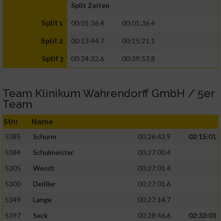
Split Zeiten
00:01:36.4
00:01:36.4
Split 1
00:13:44.7
00:15:21.1
Split 2
00:24:32.6
00:39:53.8
Split 3
Team Klinikum Wahrendorff GmbH / 5er
Team
Stnr
Name
5385
Schurm
00:26:42.9
02:15:01
5384
Schulmeister
00:27:00.4
5305
Wendt
00:27:01.4
5300
Deißler
00:27:01.6
5349
Lange
00:27:14.7
5397
Seck
00:28:46.6
02:33:03