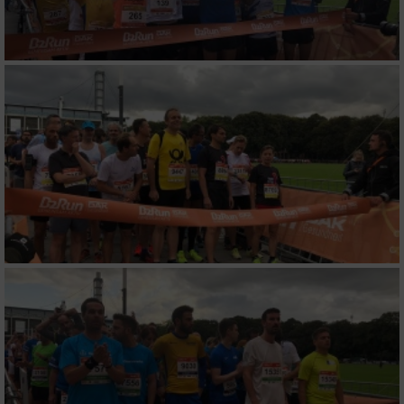
von Inhalten
Verwendung von Profilen zur Auswahl
personalisierter Inhalte
Messung der Werbeleistung
Messung der Performance von Inhalten
Analyse von Zielgruppen durch Statistiken
oder Kombinationen von Daten aus
verschiedenen Quellen
Entwicklung und Verbesserung der Angebote
Verwendung reduzierter Daten zur Auswahl
von Inhalten
IAB-Besonderheiten: