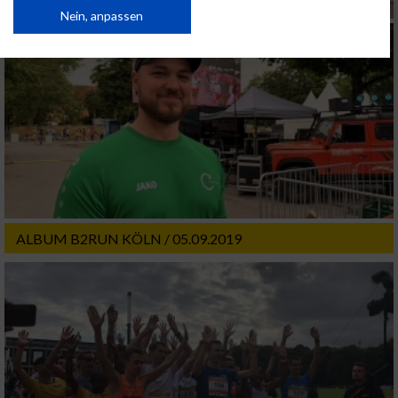
von Inhalten.
Daten können außerhalb der Europäischen Union weitergegeben und in die
Nein, anpassen
USA gesendet werden.
Ihre Einwilligung und die cookie Richtlinie gelten ausschließlich für diese
Website/App.
Partnerliste anzeigen (1 IAB-Anbieter)
Wir nutzen Ihre Daten für folgende Zwecke:
IAB-Verarbeitungszwecke:
Speichern von oder Zugriff auf Informationen
auf einem Endgerät
Verwendung reduzierter Daten zur Auswahl
ALBUM B2RUN KÖLN / 05.09.2019
von Werbeanzeigen
Erstellung von Profilen für personalisierte
Werbung
Verwendung von Profilen zur Auswahl
personalisierter Werbung
Erstellung von Profilen zur Personalisierung