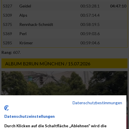
5327
Geidel
00:53:28.1
04:47:10
5309
Alps
00:57:14.4
5375
Rennhack-Schmidt
00:58:19.5
5369
Perl
00:59:03.6
5285
Krömer
00:59:04.6
Rang:
607.
ALBUM B2RUN MÜNCHEN / 15.07.2026
Datenschutzbestimmungen
Datenschutzeinstellungen
Durch Klicken auf die Schaltfläche „Ablehnen“ wird die