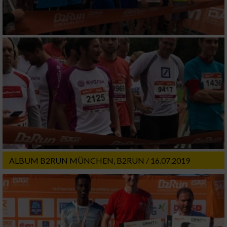
Verwendung genauer Standortdaten
Geräte anhand von aktiv angeforderten
Informationen identifizieren
Nicht-IAB-Verarbeitungszwecke:
Notwendig
Performance
Funktional
ALBUM B2RUN MÜNCHEN, B2RUN / 16.07.2019
Werbung