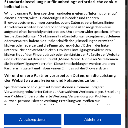
Standardeinstellung nur für unbedingt erforderliche cookie
beibehalten.
Wir und unsere Partner speichern und/oder greifen auf Informationen auf
einem Gerät zu, wie z. B. eindeutige IDs in cookie und anderen
Browserspeichern, um personenbezogene Daten zu verarbeiten. Einige
Anbieter verarbeiten Ihre personenbezogenen Daten möglicherweise
aufgrund eines berechtigten Interesses. Um dem zu widersprechen, öffnen
Sie die „Einstellungen“. Sie können Ihre Einstellungen akzeptieren, ablehnen
oder verwalten, indem Sie auf die Schaltfläche „Einstellungen verwalten“
klicken oder jederzeit auf die Fingerabdruck-Schaltfläche in der linken
unteren Ecke der Website klicken. Um Ihre Einwilligung zu widerrufen,
klicken Sie auf den Fingerabdruck oder den Link in der Fußzeile der Website
und klicken Sie auf den Menüpunkt „Meine Daten“. Auf dieser Seite können
Sie Ihre Einwilligung widerrufen. Diese Entscheidungen werden unseren
Partnern mitgeteilt und haben keinen Einfluss auf die Browserdaten.
Wir und unsere Partner verarbeiten Daten, um die Leistung
der Website zu analysieren und Folgendes zu tun:
Speichern von oder Zugriff auf Informationen auf einem Endgerät.
Verwendung reduzierter Daten zur Auswahl von Werbeanzeigen. Erstellung
von Profilen für personalisierte Werbung. Verwendung von Profilen zur
Auswahl personalisierter Werbung. Erstellung von Profilen zur
Personalisierung von Inhalten. Verwendung von Profilen zur Auswahl
personalisierter Inhalte. Messung der Werbeleistung. Messung der
Performance von Inhalten. Analyse von Zielgruppen durch Statistiken oder
Kombinationen von Daten aus verschiedenen Quellen. Entwicklung und
Alle akzeptieren
Ablehnen
Verbesserung der Angebote. Verwendung reduzierter Daten zur Auswahl