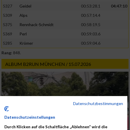
5327
Geidel
00:53:28.1
04:47:10
5309
Alps
00:57:14.4
5375
Rennhack-Schmidt
00:58:19.5
5369
Perl
00:59:03.6
5285
Krömer
00:59:04.6
Rang:
848.
ALBUM B2RUN MÜNCHEN / 15.07.2026
Datenschutzbestimmungen
Datenschutzeinstellungen
Durch Klicken auf die Schaltfläche „Ablehnen“ wird die