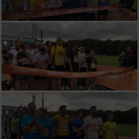
von Inhalten
Verwendung von Profilen zur Auswahl
personalisierter Inhalte
Messung der Werbeleistung
Messung der Performance von Inhalten
Analyse von Zielgruppen durch Statistiken
oder Kombinationen von Daten aus
verschiedenen Quellen
Entwicklung und Verbesserung der Angebote
Verwendung reduzierter Daten zur Auswahl
von Inhalten
IAB-Besonderheiten: