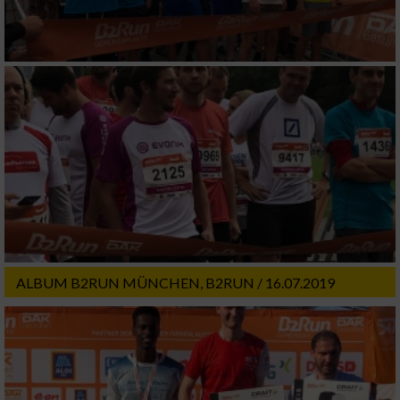
Verwendung genauer Standortdaten
Geräte anhand von aktiv angeforderten
Informationen identifizieren
Nicht-IAB-Verarbeitungszwecke:
Notwendig
Performance
Funktional
ALBUM B2RUN MÜNCHEN, B2RUN / 16.07.2019
Werbung