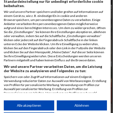
Standardeinstellung nur für unbedingt erforderliche cookie
beibehalten.
Wir und unsere Partner speichern und/oder greifen auf Informationen auf
einem Gerät zu, wie z. B. eindeutige IDs in cookie und anderen
Browserspeichern, um personenbezogene Daten zu verarbeiten. Einige
Anbieter verarbeiten Ihre personenbezogenen Daten möglicherweise
aufgrund eines berechtigten Interesses. Um dem zu widersprechen, öffnen
Sie die „Einstellungen“. Sie können Ihre Einstellungen akzeptieren, ablehnen
oder verwalten, indem Sie auf die Schaltfläche „Einstellungen verwalten“
klicken oder jederzeit auf die Fingerabdruck-Schaltfläche in der linken
unteren Ecke der Website klicken. Um Ihre Einwilligung zu widerrufen,
klicken Sie auf den Fingerabdruck oder den Link in der Fußzeile der Website
und klicken Sie auf den Menüpunkt „Meine Daten“. Auf dieser Seite können
Sie Ihre Einwilligung widerrufen. Diese Entscheidungen werden unseren
Partnern mitgeteilt und haben keinen Einfluss auf die Browserdaten.
Wir und unsere Partner verarbeiten Daten, um die Leistung
der Website zu analysieren und Folgendes zu tun:
Speichern von oder Zugriff auf Informationen auf einem Endgerät.
Verwendung reduzierter Daten zur Auswahl von Werbeanzeigen. Erstellung
von Profilen für personalisierte Werbung. Verwendung von Profilen zur
Auswahl personalisierter Werbung. Erstellung von Profilen zur
Personalisierung von Inhalten. Verwendung von Profilen zur Auswahl
personalisierter Inhalte. Messung der Werbeleistung. Messung der
Performance von Inhalten. Analyse von Zielgruppen durch Statistiken oder
Kombinationen von Daten aus verschiedenen Quellen. Entwicklung und
Alle akzeptieren
Ablehnen
Verbesserung der Angebote. Verwendung reduzierter Daten zur Auswahl