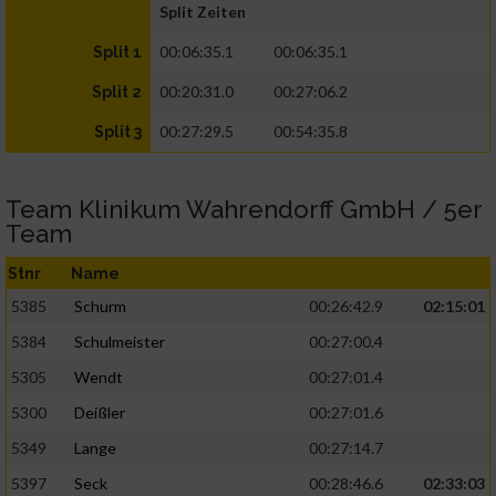
Split Zeiten
00:06:35.1
00:06:35.1
Split 1
00:20:31.0
00:27:06.2
Split 2
00:27:29.5
00:54:35.8
Split 3
Team Klinikum Wahrendorff GmbH / 5er
Team
Stnr
Name
5385
Schurm
00:26:42.9
02:15:01
5384
Schulmeister
00:27:00.4
5305
Wendt
00:27:01.4
5300
Deißler
00:27:01.6
5349
Lange
00:27:14.7
5397
Seck
00:28:46.6
02:33:03