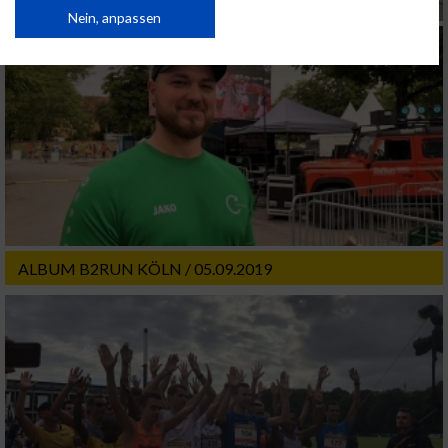
von Inhalten.
Daten können außerhalb der Europäischen Union weitergegeben und in die
Nein, anpassen
USA gesendet werden.
Ihre Einwilligung und die cookie Richtlinie gelten ausschließlich für diese
Website/App.
Partnerliste anzeigen (1 IAB-Anbieter)
Wir nutzen Ihre Daten für folgende Zwecke:
IAB-Verarbeitungszwecke:
Speichern von oder Zugriff auf Informationen
auf einem Endgerät
Verwendung reduzierter Daten zur Auswahl
ALBUM B2RUN KÖLN / 05.09.2019
von Werbeanzeigen
Erstellung von Profilen für personalisierte
Werbung
Verwendung von Profilen zur Auswahl
personalisierter Werbung
Erstellung von Profilen zur Personalisierung