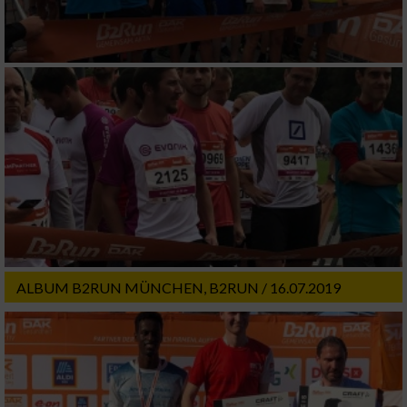
Verwendung genauer Standortdaten
Geräte anhand von aktiv angeforderten
Informationen identifizieren
Nicht-IAB-Verarbeitungszwecke:
Notwendig
Performance
Funktional
ALBUM B2RUN MÜNCHEN, B2RUN / 16.07.2019
Werbung