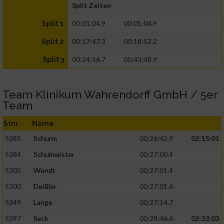
Split Zeiten
00:01:04.9
00:01:04.9
Split 1
00:17:47.3
00:18:52.2
Split 2
00:24:56.7
00:43:48.9
Split 3
Team Klinikum Wahrendorff GmbH / 5er
Team
Stnr
Name
5385
Schurm
00:26:42.9
02:15:01
5384
Schulmeister
00:27:00.4
5305
Wendt
00:27:01.4
5300
Deißler
00:27:01.6
5349
Lange
00:27:14.7
5397
Seck
00:28:46.6
02:33:03