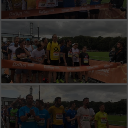
von Inhalten
Verwendung von Profilen zur Auswahl
personalisierter Inhalte
Messung der Werbeleistung
Messung der Performance von Inhalten
Analyse von Zielgruppen durch Statistiken
oder Kombinationen von Daten aus
verschiedenen Quellen
Entwicklung und Verbesserung der Angebote
Verwendung reduzierter Daten zur Auswahl
von Inhalten
IAB-Besonderheiten: