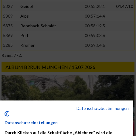
5327
Geidel
00:53:28.1
04:47:10
5309
Alps
00:57:14.4
5375
Rennhack-Schmidt
00:58:19.5
5369
Perl
00:59:03.6
5285
Krömer
00:59:04.6
Rang:
772.
ALBUM B2RUN MÜNCHEN / 15.07.2026
Datenschutzbestimmungen
Datenschutzeinstellungen
Durch Klicken auf die Schaltfläche „Ablehnen“ wird die