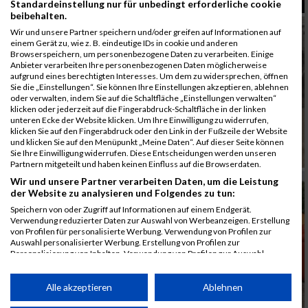
Standardeinstellung nur für unbedingt erforderliche cookie
beibehalten.
Wir und unsere Partner speichern und/oder greifen auf Informationen auf
einem Gerät zu, wie z. B. eindeutige IDs in cookie und anderen
Browserspeichern, um personenbezogene Daten zu verarbeiten. Einige
Anbieter verarbeiten Ihre personenbezogenen Daten möglicherweise
aufgrund eines berechtigten Interesses. Um dem zu widersprechen, öffnen
Sie die „Einstellungen“. Sie können Ihre Einstellungen akzeptieren, ablehnen
oder verwalten, indem Sie auf die Schaltfläche „Einstellungen verwalten“
klicken oder jederzeit auf die Fingerabdruck-Schaltfläche in der linken
unteren Ecke der Website klicken. Um Ihre Einwilligung zu widerrufen,
klicken Sie auf den Fingerabdruck oder den Link in der Fußzeile der Website
und klicken Sie auf den Menüpunkt „Meine Daten“. Auf dieser Seite können
Sie Ihre Einwilligung widerrufen. Diese Entscheidungen werden unseren
Partnern mitgeteilt und haben keinen Einfluss auf die Browserdaten.
Wir und unsere Partner verarbeiten Daten, um die Leistung
der Website zu analysieren und Folgendes zu tun:
Speichern von oder Zugriff auf Informationen auf einem Endgerät.
Verwendung reduzierter Daten zur Auswahl von Werbeanzeigen. Erstellung
von Profilen für personalisierte Werbung. Verwendung von Profilen zur
Auswahl personalisierter Werbung. Erstellung von Profilen zur
Personalisierung von Inhalten. Verwendung von Profilen zur Auswahl
personalisierter Inhalte. Messung der Werbeleistung. Messung der
Performance von Inhalten. Analyse von Zielgruppen durch Statistiken oder
Kombinationen von Daten aus verschiedenen Quellen. Entwicklung und
Alle akzeptieren
Ablehnen
Verbesserung der Angebote. Verwendung reduzierter Daten zur Auswahl