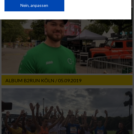
von Inhalten.
Daten können außerhalb der Europäischen Union weitergegeben und in die
Nein, anpassen
USA gesendet werden.
Ihre Einwilligung und die cookie Richtlinie gelten ausschließlich für diese
Website/App.
Partnerliste anzeigen (1 IAB-Anbieter)
Wir nutzen Ihre Daten für folgende Zwecke:
IAB-Verarbeitungszwecke:
Speichern von oder Zugriff auf Informationen
auf einem Endgerät
Verwendung reduzierter Daten zur Auswahl
ALBUM B2RUN KÖLN / 05.09.2019
von Werbeanzeigen
Erstellung von Profilen für personalisierte
Werbung
Verwendung von Profilen zur Auswahl
personalisierter Werbung
Erstellung von Profilen zur Personalisierung