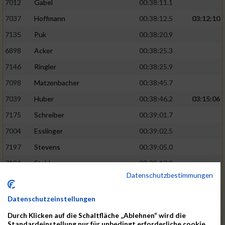
7012
Gabel
00:38:11.1
7037
Hoffmann
00:38:12.5
03:12:10
7135
Puk
00:38:20.9
6898
Acker
00:38:25.3
7146
Ringler
00:38:25.9
7098
Matzenbacher
00:38:45.7
7039
Huber
00:38:46.2
03:15:06
7175
Schreiber
00:39:01.7
7004
Esslinger
00:39:02.5
7197
Stevens
00:39:05.0
7194
Stahler
00:39:10.9
Datenschutzbestimmungen
7137
Rachid
00:39:19.2
03:17:58
7089
Löffler
00:39:23.5
Datenschutzeinstellungen
7218
Waible
00:39:32.4
Durch Klicken auf die Schaltfläche „Ablehnen“ wird die
Standardeinstellung nur für unbedingt erforderliche cookie