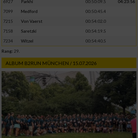
6927
Parkhi
00:50:09.5
04:23:56
Verwendung genauer Standortdaten
7099
Medford
00:50:45.4
Geräte anhand von aktiv angeforderten
7215
Von Vaerst
00:54:02.0
Informationen identifizieren
7158
Saretzki
00:54:19.5
Nicht-IAB-Verarbeitungszwecke:
7234
Witzel
00:54:40.5
Notwendig
Rang:
29.
ALBUM B2RUN MÜNCHEN / 15.07.2026
Performance
Funktional
Werbung