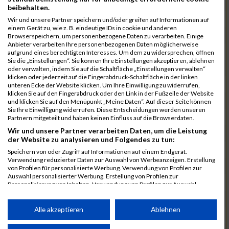
7172
Schneider
00:39:47.3
beibehalten.
7192
Stadtmüller
00:39:56.1
Wir und unsere Partner speichern und/oder greifen auf Informationen auf
einem Gerät zu, wie z. B. eindeutige IDs in cookie und anderen
7078
Kuznetsov
00:39:58.7
03:21:27
Browserspeichern, um personenbezogene Daten zu verarbeiten. Einige
Anbieter verarbeiten Ihre personenbezogenen Daten möglicherweise
7025
Hauns
00:40:10.6
aufgrund eines berechtigten Interesses. Um dem zu widersprechen, öffnen
Sie die „Einstellungen“. Sie können Ihre Einstellungen akzeptieren, ablehnen
7239
Wörz
00:40:24.7
oder verwalten, indem Sie auf die Schaltfläche „Einstellungen verwalten“
klicken oder jederzeit auf die Fingerabdruck-Schaltfläche in der linken
7110
Müller
00:40:26.0
unteren Ecke der Website klicken. Um Ihre Einwilligung zu widerrufen,
klicken Sie auf den Fingerabdruck oder den Link in der Fußzeile der Website
7232
Winter
00:40:27.7
und klicken Sie auf den Menüpunkt „Meine Daten“. Auf dieser Seite können
Sie Ihre Einwilligung widerrufen. Diese Entscheidungen werden unseren
6977
Brunner
00:40:38.0
03:24:30
Partnern mitgeteilt und haben keinen Einfluss auf die Browserdaten.
Wir und unsere Partner verarbeiten Daten, um die Leistung
7092
Lüpertz
00:40:44.0
der Website zu analysieren und Folgendes zu tun:
7152
Roppelt
00:40:45.8
Speichern von oder Zugriff auf Informationen auf einem Endgerät.
Verwendung reduzierter Daten zur Auswahl von Werbeanzeigen. Erstellung
6952
Bär
00:40:59.7
von Profilen für personalisierte Werbung. Verwendung von Profilen zur
Auswahl personalisierter Werbung. Erstellung von Profilen zur
7136
Pust
00:41:23.3
Personalisierung von Inhalten. Verwendung von Profilen zur Auswahl
personalisierter Inhalte. Messung der Werbeleistung. Messung der
7073
Kühn
00:41:35.5
03:30:34
Performance von Inhalten. Analyse von Zielgruppen durch Statistiken oder
Kombinationen von Daten aus verschiedenen Quellen. Entwicklung und
Alle akzeptieren
Ablehnen
7083
Leingang
00:41:50.1
Verbesserung der Angebote. Verwendung reduzierter Daten zur Auswahl
von Inhalten.