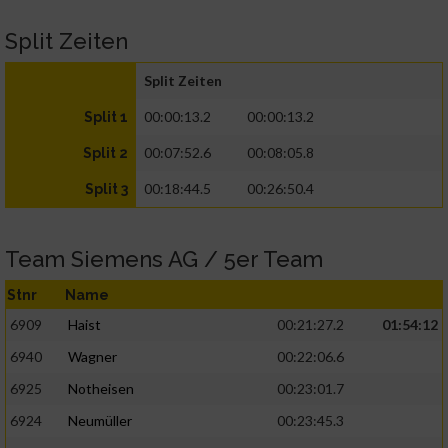
Split Zeiten
Split Zeiten
00:00:13.2
00:00:13.2
Split 1
00:07:52.6
00:08:05.8
Split 2
00:18:44.5
00:26:50.4
Split 3
Team Siemens AG / 5er Team
Stnr
Name
6909
Haist
00:21:27.2
01:54:12
6940
Wagner
00:22:06.6
6925
Notheisen
00:23:01.7
6924
Neumüller
00:23:45.3